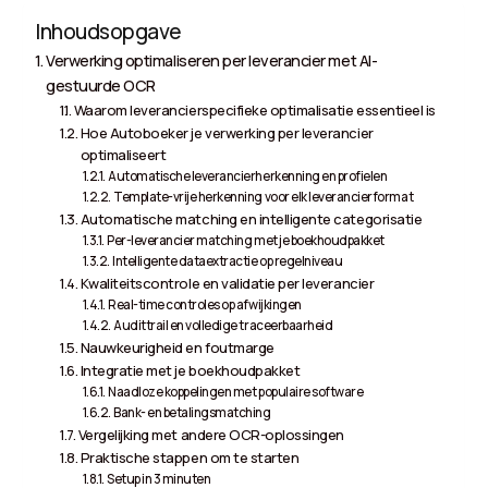
Inhoudsopgave
Verwerking optimaliseren per leverancier met AI-
gestuurde OCR
Waarom leverancierspecifieke optimalisatie essentieel is
Hoe Autoboeker je verwerking per leverancier
optimaliseert
Automatische leverancierherkenning en profielen
Template-vrije herkenning voor elk leverancierformat
Automatische matching en intelligente categorisatie
Per-leverancier matching met je boekhoudpakket
Intelligente dataextractie op regelniveau
Kwaliteitscontrole en validatie per leverancier
Real-time controles op afwijkingen
Audittrail en volledige traceerbaarheid
Nauwkeurigheid en foutmarge
Integratie met je boekhoudpakket
Naadloze koppelingen met populaire software
Bank- en betalingsmatching
Vergelijking met andere OCR-oplossingen
Praktische stappen om te starten
Setup in 3 minuten