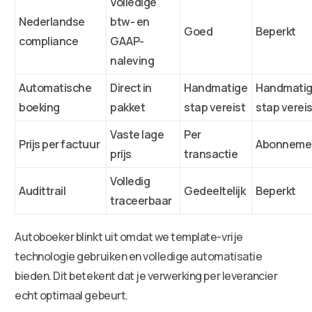
Volledige
Nederlandse
btw- en
Goed
Beperkt
compliance
GAAP-
naleving
Automatische
Direct in
Handmatige
Handmati
boeking
pakket
stap vereist
stap verei
Vaste lage
Per
Prijs per factuur
Abonneme
prijs
transactie
Volledig
Audittrail
Gedeeltelijk
Beperkt
traceerbaar
Autoboeker blinkt uit omdat we template-vrije
technologie gebruiken en volledige automatisatie
bieden. Dit betekent dat je verwerking per leverancier
echt optimaal gebeurt.