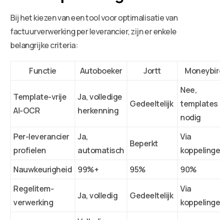
Bij het kiezen van een tool voor optimalisatie van
factuurverwerking per leverancier, zijn er enkele
belangrijke criteria:
Functie
Autoboeker
Jortt
Moneybir
Nee,
Template-vrije
Ja, volledige
Gedeeltelijk
templates
AI-OCR
herkenning
nodig
Per-leverancier
Ja,
Via
Beperkt
profielen
automatisch
koppeling
Nauwkeurigheid
99%+
95%
90%
Regelitem-
Via
Ja, volledig
Gedeeltelijk
verwerking
koppeling