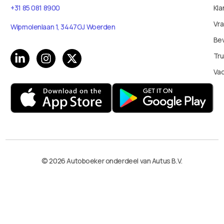
Kla
+31 85 081 8900
Vr
Wipmolenlaan 1, 3447GJ Woerden
Bev
Tru
Va
© 2026 Autoboeker onderdeel van Autus B.V.