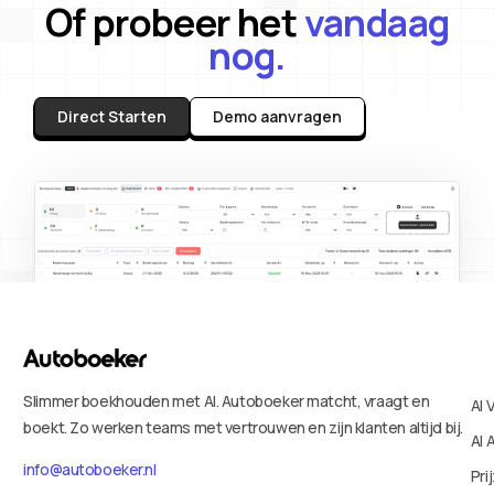
Of probeer het
vandaag
nog.
Direct Starten
Demo aanvragen
Slimmer boekhouden met AI. Autoboeker matcht, vraagt en
AI 
boekt. Zo werken teams met vertrouwen en zijn klanten altijd bij.
AI 
info@autoboeker.nl
Pri