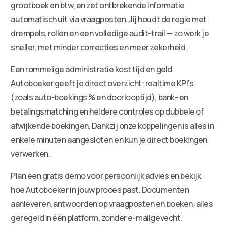
grootboek en btw, en zet ontbrekende informatie
automatisch uit via vraagposten. Jij houdt de regie met
drempels, rollen en een volledige audit-trail — zo werk je
sneller, met minder correcties en meer zekerheid.
Een rommelige administratie kost tijd en geld.
Autoboeker geeft je direct overzicht: realtime KPI’s
(zoals auto-boekings % en doorlooptijd), bank- en
betalingsmatching en heldere controles op dubbele of
afwijkende boekingen. Dankzij onze koppelingen is alles in
enkele minuten aangesloten en kun je direct boekingen
verwerken.
Plan een gratis demo voor persoonlijk advies en bekijk
hoe Autoboeker in jouw proces past. Documenten
aanleveren, antwoorden op vraagposten en boeken: alles
geregeld in één platform, zonder e-mailgevecht.