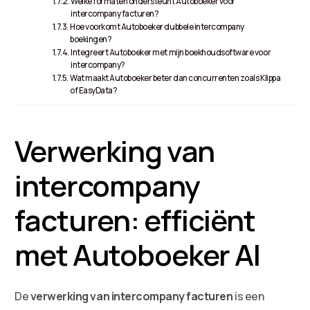
Welke formaten ondersteunt Autoboeker voor
intercompany facturen?
Hoe voorkomt Autoboeker dubbele intercompany
boekingen?
Integreert Autoboeker met mijn boekhoudsoftware voor
intercompany?
Wat maakt Autoboeker beter dan concurrenten zoals Klippa
of EasyData?
Verwerking van
intercompany
facturen: efficiënt
met Autoboeker AI
De
verwerking van intercompany facturen
is een