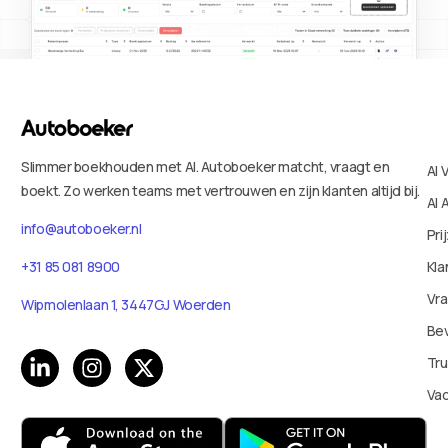
Slimmer boekhouden met AI. Autoboeker matcht, vraagt en
AI 
boekt. Zo werken teams met vertrouwen en zijn klanten altijd bij.
AI 
info@autoboeker.nl
Pri
Kla
+31 85 081 8900
Vr
Wipmolenlaan 1, 3447GJ Woerden
Bev
Tru
Va