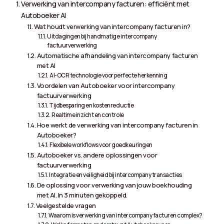
Verwerking van intercompany facturen: efficiënt met
Autoboeker AI
Wat houdt verwerking van intercompany facturen in?
Uitdagingen bij handmatige intercompany
factuurverwerking
Automatische afhandeling van intercompany facturen
met AI
AI-OCR technologie voor perfecte herkenning
Voordelen van Autoboeker voor intercompany
factuurverwerking
Tijdbesparing en kostenreductie
Realtime inzicht en controle
Hoe werkt de verwerking van intercompany facturen in
Autoboeker?
Flexibele workflows voor goedkeuringen
Autoboeker vs. andere oplossingen voor
factuurverwerking
Integratie en veiligheid bij intercompany transacties
De oplossing voor verwerking van jouw boekhouding
met AI. In 3 minuten gekoppeld.
Veelgestelde vragen
Waarom is verwerking van intercompany facturen complex?