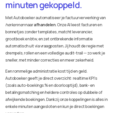
minuten gekoppeld.
Met Autoboeker automatiseer je factuurverwerking van
herkennen
naar
afhandelen
. Onze AI leest facturen en
bonnetjes zonder templates, matcht leverancier,
grootboek en btw, en zet ontbrekende informatie
automatisch uit via vraagposten. Jij houdt de regie met
drempels, rollen en een volledige audit-trail — zo werk je
sneller, met minder correcties en meer zekerheid.
Een rommelige administratie kost tijd en geld.
Autoboeker geeft je direct overzicht: realtime KPI’s
(zoals auto-boekings % en doorlooptijd), bank- en
betalingsmatching en heldere controles op dubbele of
afwijkende boekingen. Dankzij onze koppelingen is alles in
enkele minuten aangesloten en kun je direct boekingen