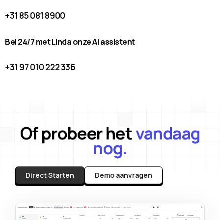
+31 85 081 8900
Bel 24/7 met Linda onze AI assistent
+31 97 010 222 336
Of probeer het
vandaag
nog.
Direct Starten
Demo aanvragen