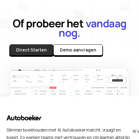
Of probeer het
vandaag
nog.
Direct Starten
Demo aanvragen
Slimmer boekhouden met AI. Autoboeker matcht, vraagt en
AI 
boekt. Zo werken teams met vertrouwen en zijn klanten altijd bij.