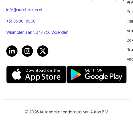
AI 
info@autoboeker.nl
Pri
Kla
+31 85 081 8900
Vr
Wipmolenlaan 1, 3447GJ Woerden
Bev
Tru
Va
© 2026 Autoboeker onderdeel van Autus B.V.