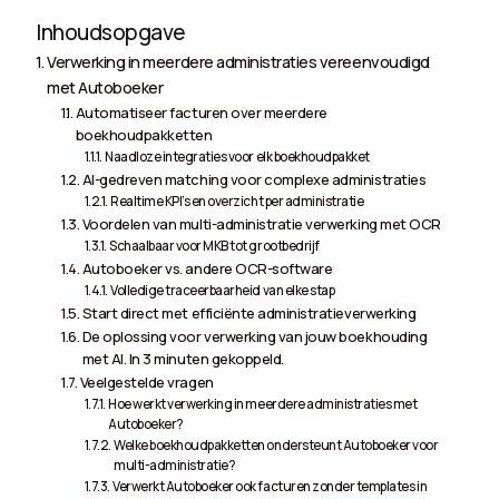
Inhoudsopgave
Verwerking in meerdere administraties vereenvoudigd
met Autoboeker
Automatiseer facturen over meerdere
boekhoudpakketten
Naadloze integraties voor elk boekhoudpakket
AI-gedreven matching voor complexe administraties
Realtime KPI’s en overzicht per administratie
Voordelen van multi-administratie verwerking met OCR
Schaalbaar voor MKB tot grootbedrijf
Autoboeker vs. andere OCR-software
Volledige traceerbaarheid van elke stap
Start direct met efficiënte administratieverwerking
De oplossing voor verwerking van jouw boekhouding
met AI. In 3 minuten gekoppeld.
Veelgestelde vragen
Hoe werkt verwerking in meerdere administraties met
Autoboeker?
Welke boekhoudpakketten ondersteunt Autoboeker voor
multi-administratie?
Verwerkt Autoboeker ook facturen zonder templates in