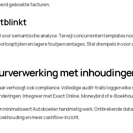
keerd geboekte facturen.
tblinkt
voor semantische analyse. Terwijl concurrenten templates nod
orlooptijden en lagere foutpercentages. Stel drempels in voo
uurverwerking met inhouding
aar verhoogt ook compliance. Volledige audit-trails loggen elke s
eringen. Integreer met Exact Online, Moneybird of e-Boekhoud
en minimaliseert Autoboeker handmatig werk. Ontbrekende data w
 boekhouding en meer cashflow-inzicht.