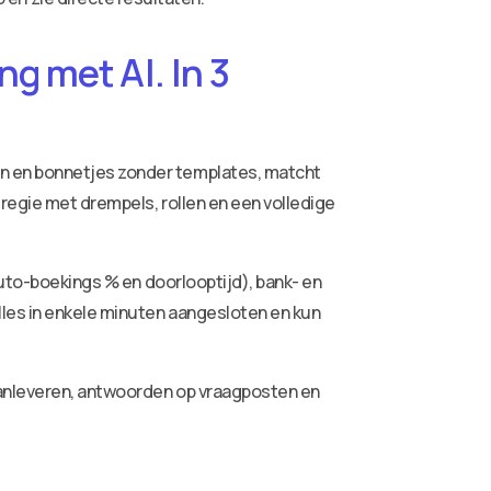
g met AI. In 3
ren en bonnetjes zonder templates, matcht
 regie met drempels, rollen en een volledige
auto-boekings % en doorlooptijd), bank- en
lles in enkele minuten aangesloten en kun
aanleveren, antwoorden op vraagposten en