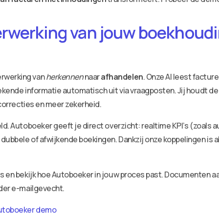
erwerking van jouw boekhoudin
erwerking van
herkennen
naar
afhandelen
. Onze AI leest factu
ekende informatie automatisch uit via vraagposten. Jij houdt de
 correcties en meer zekerheid.
ld. Autoboeker geeft je direct overzicht: realtime KPI’s (zoals 
dubbele of afwijkende boekingen. Dankzij onze koppelingen is a
ies en bekijk hoe Autoboeker in jouw proces past. Documenten 
nder e-mailgevecht.
utoboeker demo