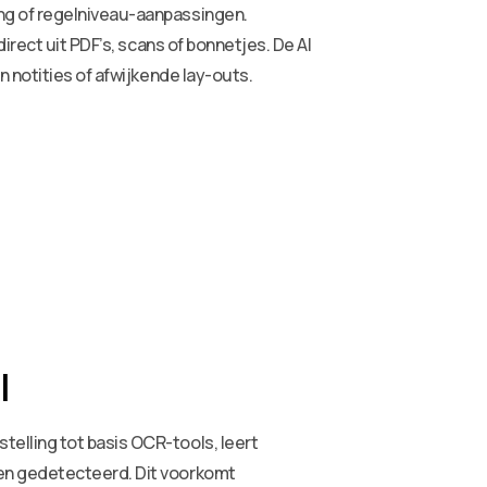
ng of regelniveau-aanpassingen.
irect uit PDF’s, scans of bonnetjes. De AI
 notities of afwijkende lay-outs.
I
elling tot basis OCR-tools, leert
ten gedetecteerd. Dit voorkomt