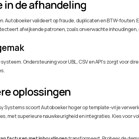
e in de afhandeling
gen. Autoboeker valideert op fraude, duplicaten en BTW-fouten. 
tecteert afwijkende patronen, zoals onverwachte inhoudingen, e
sgemak
systeem. Ondersteuning voor UBL, CSV en API’s zorgt voor dire
es.
ere oplossingen
Easy Systems scoort Autoboeker hoger op template-vrije verwerk
s, met superieure nauwkeurigheid en integraties. Kies voor vo
van facturen met inhoudingen
transformeert. Probeer de demo 