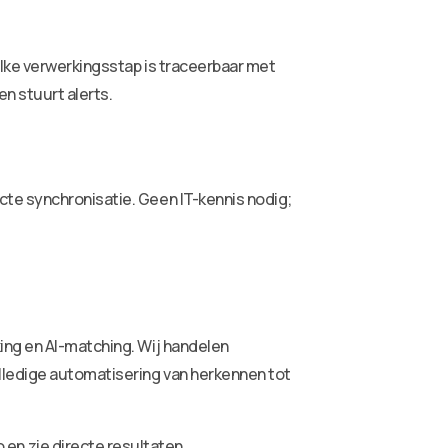
Elke verwerkingsstap is traceerbaar met
n stuurt alerts.
cte synchronisatie. Geen IT-kennis nodig;
ing en AI-matching. Wij handelen
lledige automatisering van herkennen tot
en zie directe resultaten.