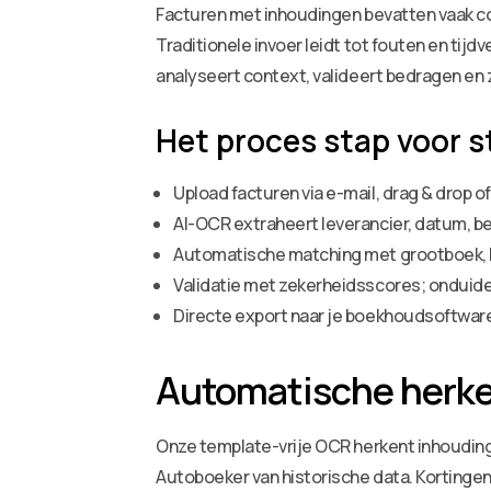
Facturen met inhoudingen bevatten vaak co
Traditionele invoer leidt tot fouten en tij
analyseert context, valideert bedragen en z
Het proces stap voor s
Upload facturen via e-mail, drag & drop of
AI-OCR extraheert leverancier, datum, b
Automatische matching met grootboek, 
Validatie met zekerheidsscores; onduide
Directe export naar je boekhoudsoftwar
Automatische herke
Onze template-vrije OCR herkent inhouding
Autoboeker van historische data. Korting