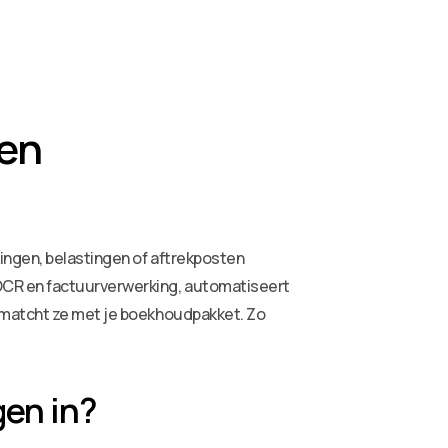
gen
tingen, belastingen of aftrekposten
OCR en factuurverwerking, automatiseert
n matcht ze met je boekhoudpakket. Zo
gen in?