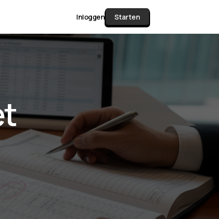
Inloggen
Starten
unctie Matrix
et
gelijk alle pakketten en mogelijkheden
or documenten verzamelen en facturen
werken tot controleren, boeken, bank
ching & klant dashboard.