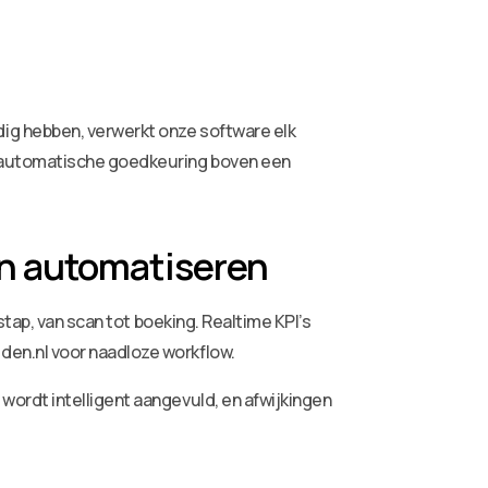
ig hebben, verwerkt onze software elk
r automatische goedkeuring boven een
en automatiseren
tap, van scan tot boeking. Realtime KPI’s
en.nl voor naadloze workflow.
ordt intelligent aangevuld, en afwijkingen