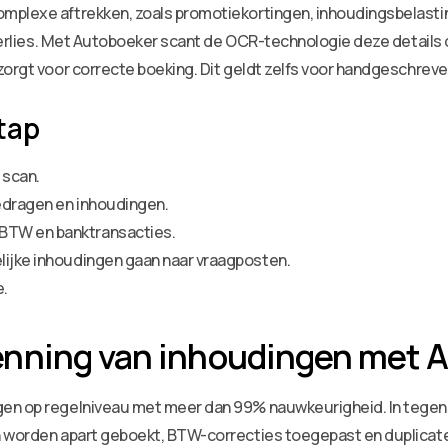
mplexe aftrekken, zoals promotiekortingen, inhoudingsbelasti
dverlies. Met Autoboeker scant de OCR-technologie deze details d
orgt voor correcte boeking. Dit geldt zelfs voor handgeschreven
tap
 scan.
edragen en inhoudingen.
BTW en banktransacties.
lijke inhoudingen gaan naar vraagposten.
e.
nning van inhoudingen met A
en op regelniveau met meer dan 99% nauwkeurigheid. In tegenst
en worden apart geboekt, BTW-correcties toegepast en duplica