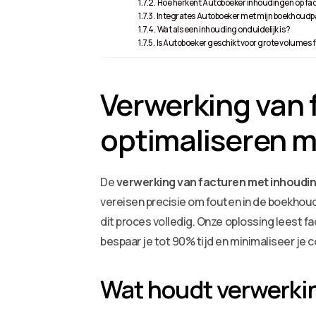
Hoe herkent Autoboeker inhoudingen op fa
Integrates Autoboeker met mijn boekhoudp
Wat als een inhouding onduidelijk is?
Is Autoboeker geschikt voor grote volumes
Verwerking van
optimaliseren 
De
verwerking van facturen met inhoudi
vereisen precisie om fouten in de boekhou
dit proces volledig. Onze oplossing leest
bespaar je tot 90% tijd en minimaliseer je c
Wat houdt verwerkin