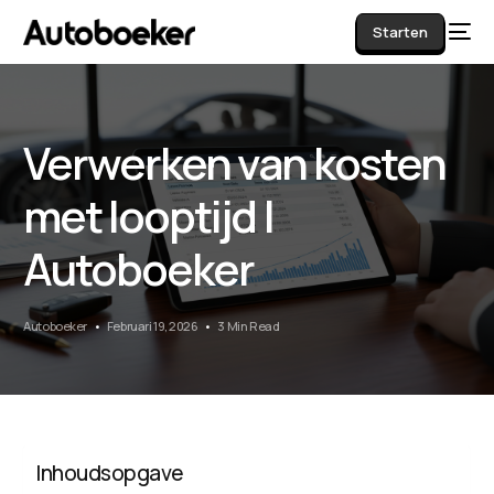
Starten
Verwerken van kosten
AI
met looptijd |
Autoboeker
Autoboeker
Februari 19, 2026
3 Min Read
Inhoudsopgave