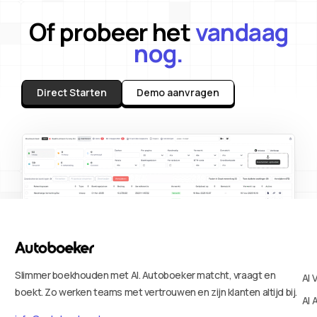
Of probeer het
vandaag
nog.
Direct Starten
Demo aanvragen
Slimmer boekhouden met AI. Autoboeker matcht, vraagt en
AI 
boekt. Zo werken teams met vertrouwen en zijn klanten altijd bij.
AI 