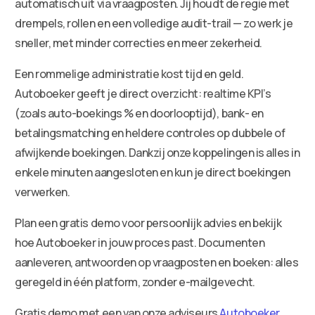
automatisch uit via vraagposten. Jij houdt de regie met
drempels, rollen en een volledige audit-trail — zo werk je
sneller, met minder correcties en meer zekerheid.
Een rommelige administratie kost tijd en geld.
Autoboeker geeft je direct overzicht: realtime KPI’s
(zoals auto-boekings % en doorlooptijd), bank- en
betalingsmatching en heldere controles op dubbele of
afwijkende boekingen. Dankzij onze koppelingen is alles in
enkele minuten aangesloten en kun je direct boekingen
verwerken.
Plan een gratis demo voor persoonlijk advies en bekijk
hoe Autoboeker in jouw proces past. Documenten
aanleveren, antwoorden op vraagposten en boeken: alles
geregeld in één platform, zonder e-mailgevecht.
Gratis demo met een van onze adviseurs
Autoboeker