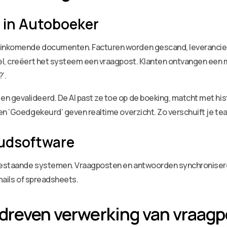
 in Autoboeker
 inkomende documenten. Facturen worden gescand, leveranci
el, creëert het systeem een vraagpost. Klanten ontvangen een 
’.
gevalideerd. De AI past ze toe op de boeking, matcht met hist
en ‘Goedgekeurd’ geven realtime overzicht. Zo verschuift je tea
oudsoftware
bestaande systemen. Vraagposten en antwoorden synchroniseren 
-mails of spreadsheets.
dreven verwerking van vraag