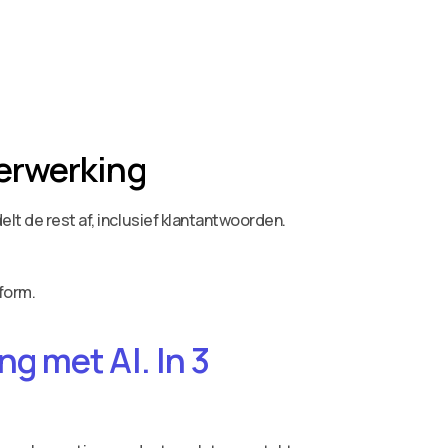
verwerking
lt de rest af, inclusief klantantwoorden.
form.
g met AI. In 3