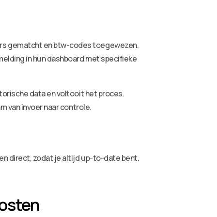
ers gematcht en btw-codes toegewezen.
melding in hun dashboard met specifieke
orische data en voltooit het proces.
m van invoer naar controle.
direct, zodat je altijd up-to-date bent.
posten