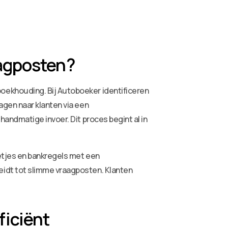
aagposten?
oekhouding. Bij Autoboeker identificeren
gen naar klanten via een
andmatige invoer. Dit proces begint al in
etjes en bankregels met een
idt tot slimme vraagposten. Klanten
ficiënt