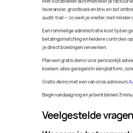
Met Autoboeker automatiseer je factuurv
leverancier, grootboek en btw, en zet ontbr
audit-trail — zo werk je sneller, met minder
Een rommelige administratie kost tijd en ge
betalingsmatching en heldere controles op 
je direct boekingen verwerken.
Plan een gratis demo voor persoonlijk adv
boeken: alles geregeld in één platform, zo
Gratis demo met een van onze adviseurs
A
Begin vandaag nog en je bent binnen 3 minu
Veelgestelde vrage