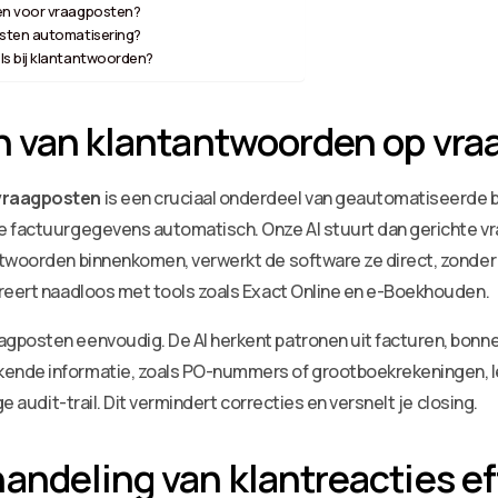
en voor vraagposten?
osten automatisering?
s bij klantantwoorden?
n van klantantwoorden op vr
vraagposten
is een cruciaal onderdeel van geautomatiseerde b
e factuurgegevens automatisch. Onze AI stuurt dan gerichte vra
twoorden binnenkomen, verwerkt de software ze direct, zonder h
greert naadloos met tools zoals Exact Online en e-Boekhouden.
gposten eenvoudig. De AI herkent patronen uit facturen, bonn
ende informatie, zoals PO-nummers of grootboekrekeningen, le
e audit-trail. Dit vermindert correcties en versnelt je closing.
andeling van klantreacties ef