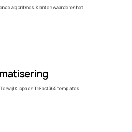
rende algoritmes. Klanten waarderen het
omatisering
Terwijl Klippa en TriFact365 templates