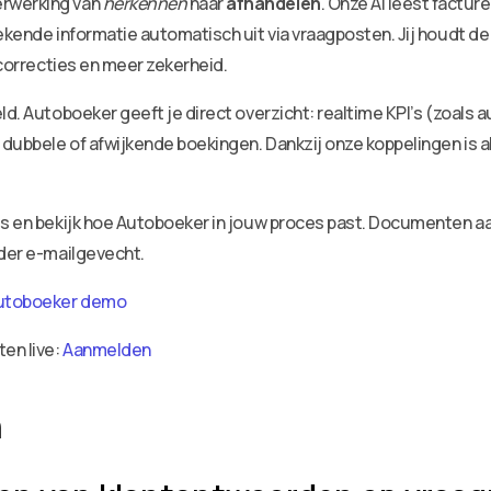
erwerking van
herkennen
naar
afhandelen
. Onze AI leest factu
ekende informatie automatisch uit via vraagposten. Jij houdt de
 correcties en meer zekerheid.
ld. Autoboeker geeft je direct overzicht: realtime KPI’s (zoals 
dubbele of afwijkende boekingen. Dankzij onze koppelingen is a
ies en bekijk hoe Autoboeker in jouw proces past. Documenten 
nder e-mailgevecht.
utoboeker demo
ten live:
Aanmelden
n