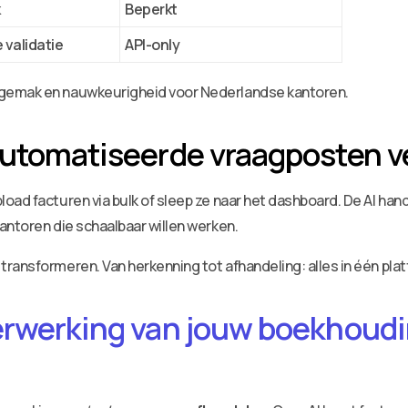
k
Beperkt
validatie
API-only
sgemak en nauwkeurigheid voor Nederlandse kantoren.
automatiseerde vraagposten 
ad facturen via bulk of sleep ze naar het dashboard. De AI hande
antoren die schaalbaar willen werken.
ransformeren. Van herkenning tot afhandeling: alles in één plat
erwerking van jouw boekhoudin