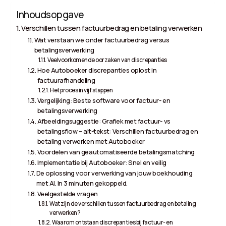
Inhoudsopgave
Verschillen tussen factuurbedrag en betaling verwerken
Wat verstaan we onder factuurbedrag versus
betalingsverwerking
Veelvoorkomende oorzaken van discrepanties
Hoe Autoboeker discrepanties oplost in
factuurafhandeling
Het proces in vijf stappen
Vergelijking: Beste software voor factuur- en
betalingsverwerking
Afbeeldingsuggestie: Grafiek met factuur- vs
betalingsflow – alt-tekst: Verschillen factuurbedrag en
betaling verwerken met Autoboeker
Voordelen van geautomatiseerde betalingsmatching
Implementatie bij Autoboeker: Snel en veilig
De oplossing voor verwerking van jouw boekhouding
met AI. In 3 minuten gekoppeld.
Veelgestelde vragen
Wat zijn de verschillen tussen factuurbedrag en betaling
verwerken?
Waarom ontstaan discrepanties bij factuur- en