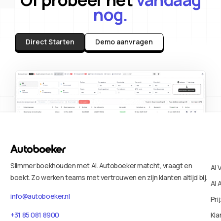
nog.
Direct Starten
Demo aanvragen
Slimmer boekhouden met AI. Autoboeker matcht, vraagt en
AI 
boekt. Zo werken teams met vertrouwen en zijn klanten altijd bij.
AI 
info@autoboeker.nl
Pri
+31 85 081 8900
Kla