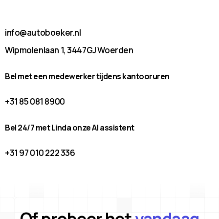
info@autoboeker.nl
Wipmolenlaan 1, 3447GJ Woerden
Bel met een medewerker tijdens kantooruren
+31 85 081 8900
Bel 24/7 met Linda onze AI assistent
+31 97 010 222 336
Of probeer het
vandaag