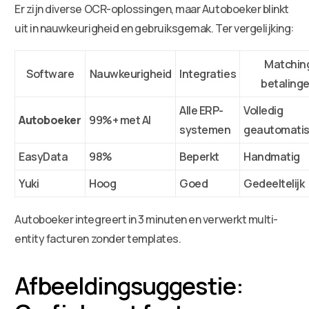
Er zijn diverse OCR-oplossingen, maar Autoboeker blinkt
uit in nauwkeurigheid en gebruiksgemak. Ter vergelijking:
Matchin
Software
Nauwkeurigheid
Integraties
betaling
Alle ERP-
Volledig
Autoboeker
99%+ met AI
systemen
geautomati
EasyData
98%
Beperkt
Handmatig
Yuki
Hoog
Goed
Gedeeltelijk
Autoboeker integreert in 3 minuten en verwerkt multi-
entity facturen zonder templates.
Afbeeldingsuggestie: