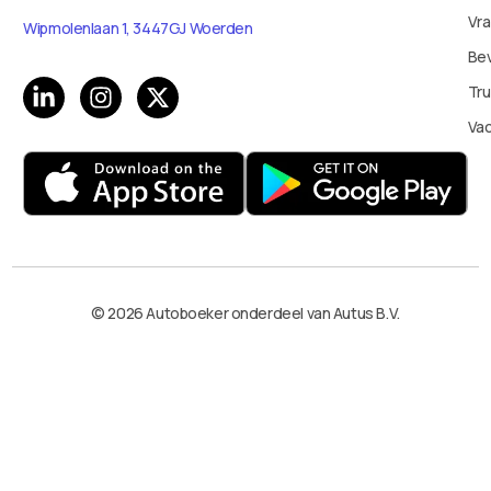
Vr
Wipmolenlaan 1, 3447GJ Woerden
Bev
Tru
Va
© 2026 Autoboeker onderdeel van Autus B.V.