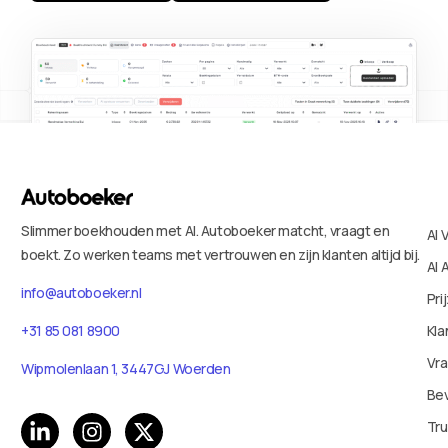
Slimmer boekhouden met AI. Autoboeker matcht, vraagt en
AI 
boekt. Zo werken teams met vertrouwen en zijn klanten altijd bij.
AI 
info@autoboeker.nl
Pri
+31 85 081 8900
Kla
Vr
Wipmolenlaan 1, 3447GJ Woerden
Bev
Tru