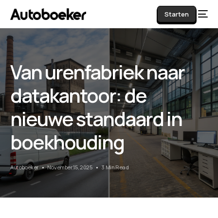
Starten
Van urenfabriek naar
AI
datakantoor: de
nieuwe standaard in
boekhouding
Autoboeker
November 15, 2025
3 Min Read