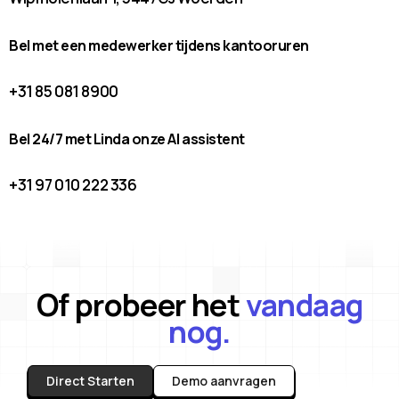
Bel met een medewerker tijdens kantooruren
+31 85 081 8900
Bel 24/7 met Linda onze AI assistent
+31 97 010 222 336
Of probeer het
vandaag
nog.
Direct Starten
Demo aanvragen