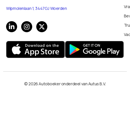
Vr
Wipmolenlaan 1, 3447GJ Woerden
Bev
Tru
Va
© 2026 Autoboeker onderdeel van Autus B.V.