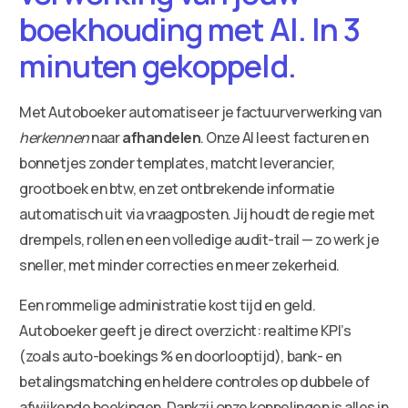
boekhouding met AI. In 3
minuten gekoppeld.
Met Autoboeker automatiseer je factuurverwerking van
herkennen
naar
afhandelen
. Onze AI leest facturen en
bonnetjes zonder templates, matcht leverancier,
grootboek en btw, en zet ontbrekende informatie
automatisch uit via vraagposten. Jij houdt de regie met
drempels, rollen en een volledige audit-trail — zo werk je
sneller, met minder correcties en meer zekerheid.
Een rommelige administratie kost tijd en geld.
Autoboeker geeft je direct overzicht: realtime KPI’s
(zoals auto-boekings % en doorlooptijd), bank- en
betalingsmatching en heldere controles op dubbele of
afwijkende boekingen. Dankzij onze koppelingen is alles in