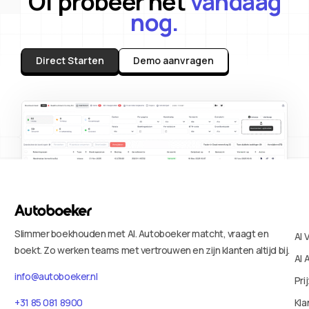
Of probeer het
vandaag
nog.
Direct Starten
Demo aanvragen
Slimmer boekhouden met AI. Autoboeker matcht, vraagt en
AI 
boekt. Zo werken teams met vertrouwen en zijn klanten altijd bij.
AI 
info@autoboeker.nl
Pri
+31 85 081 8900
Kla