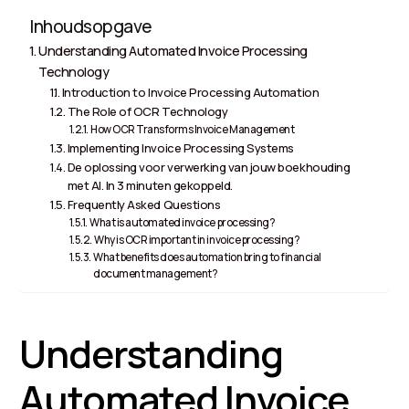
Inhoudsopgave
Understanding Automated Invoice Processing
Technology
Introduction to Invoice Processing Automation
The Role of OCR Technology
How OCR Transforms Invoice Management
Implementing Invoice Processing Systems
De oplossing voor verwerking van jouw boekhouding
met AI. In 3 minuten gekoppeld.
Frequently Asked Questions
What is automated invoice processing?
Why is OCR important in invoice processing?
What benefits does automation bring to financial
document management?
Understanding
Automated Invoice