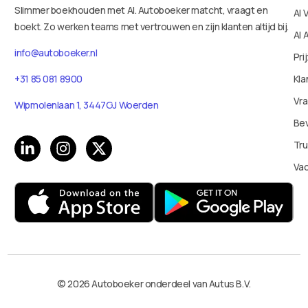
Slimmer boekhouden met AI. Autoboeker matcht, vraagt en
AI 
boekt. Zo werken teams met vertrouwen en zijn klanten altijd bij.
AI 
info@autoboeker.nl
Pri
+31 85 081 8900
Kla
Vr
Wipmolenlaan 1, 3447GJ Woerden
Bev
Tru
Va
© 2026 Autoboeker onderdeel van Autus B.V.