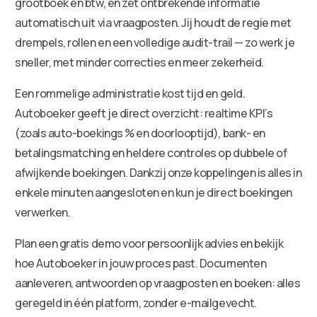
grootboek en btw, en zet ontbrekende informatie
automatisch uit via vraagposten. Jij houdt de regie met
drempels, rollen en een volledige audit-trail — zo werk je
sneller, met minder correcties en meer zekerheid.
Een rommelige administratie kost tijd en geld.
Autoboeker geeft je direct overzicht: realtime KPI’s
(zoals auto-boekings % en doorlooptijd), bank- en
betalingsmatching en heldere controles op dubbele of
afwijkende boekingen. Dankzij onze koppelingen is alles in
enkele minuten aangesloten en kun je direct boekingen
verwerken.
Plan een gratis demo voor persoonlijk advies en bekijk
hoe Autoboeker in jouw proces past. Documenten
aanleveren, antwoorden op vraagposten en boeken: alles
geregeld in één platform, zonder e-mailgevecht.