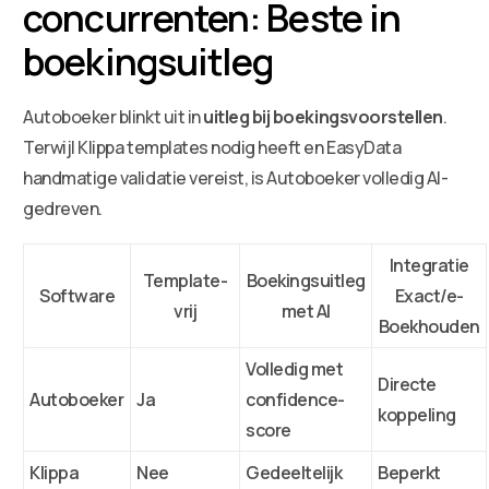
concurrenten: Beste in
boekingsuitleg
Autoboeker blinkt uit in
uitleg bij boekingsvoorstellen
.
Terwijl Klippa templates nodig heeft en EasyData
handmatige validatie vereist, is Autoboeker volledig AI-
gedreven.
Integratie
Template-
Boekingsuitleg
Software
Exact/e-
vrij
met AI
Boekhouden
Volledig met
Directe
Autoboeker
Ja
confidence-
koppeling
score
Klippa
Nee
Gedeeltelijk
Beperkt