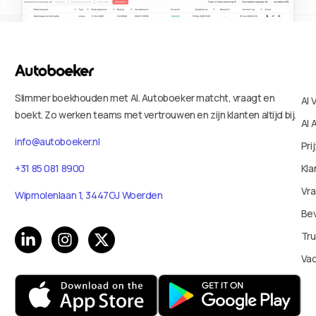
Slimmer boekhouden met AI. Autoboeker matcht, vraagt en
AI 
boekt. Zo werken teams met vertrouwen en zijn klanten altijd bij.
AI 
info@autoboeker.nl
Pri
Kla
+31 85 081 8900
Vr
Wipmolenlaan 1, 3447GJ Woerden
Bev
Tru
Va