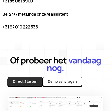
+31 85 081 8900
Bel 24/7 met Linda onze AI assistent
+31 97 010 222 336
Of probeer het
vandaag
nog.
Direct Starten
Demo aanvragen