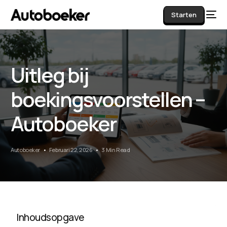
Starten
Uitleg bij
AI
boekingsvoorstellen –
Autoboeker
Autoboeker
Februari 22, 2026
3 Min Read
Inhoudsopgave