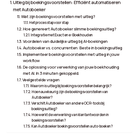
Uitleg bij boekingsvoorstellen: Efficiënt automatiseren
met Autoboeker
Wat zijn boekingsvoorstellen met uitleg?
Het proces stap voor stap
Hoe genereert Autoboeker slimme boekingsuitleg?
Integratie met Exact en e-Boekhouden
Voordelen van duidelijke uitleg bij AI-boekingen
Autoboeker vs. concurrenten: Beste in boekingsuitleg
Implementeer boekingsvoorstellen met uitleg in jouw
workflow
De oplossing voor verwerking van jouw boekhouding
met AI. In 3 minuten gekoppeld.
Veelgestelde vragen
Waarom is uitleg bij boekingsvoorstellen belangrijk?
Hoe nauwkeurig zijn de boekingsvoorstellen van
Autoboeker?
Verschilt Autoboeker van andere OCR-tools bij
boekingsuitleg?
Hoe werkt de verwerking van klantantwoorden in
boekingsvoorstellen?
Kan Autoboeker boekingsvoorstellen auto-boeken?