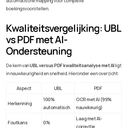
automatische mapping voor complexe
boekingsvoorstellen.
Kwaliteitsvergelijking: UBL
vs PDF met AI-
Ondersteuning
De kern van
UBL versus PDF kwaliteitsanalyse met AI
ligt
in nauwkeurigheid en snelheid. Hieronder een overzicht:
Aspect
UBL
PDF
100%
OCR met AI (99%
Herkenning
automatisch
nauwkeurig)
Laag met AI-
Foutkans
0%
correctie