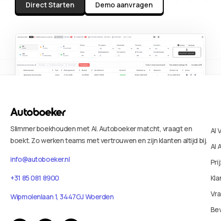
Direct Starten
Demo aanvragen
Slimmer boekhouden met AI. Autoboeker matcht, vraagt en
AI 
boekt. Zo werken teams met vertrouwen en zijn klanten altijd bij.
AI 
info@autoboeker.nl
Pri
+31 85 081 8900
Kla
Vr
Wipmolenlaan 1, 3447GJ Woerden
Bev