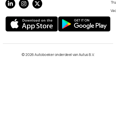
Tru
Va
© 2026 Autoboeker onderdeel van Autus B.V.