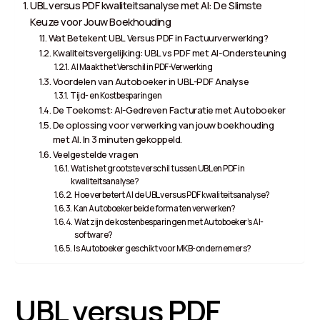
UBL versus PDF kwaliteitsanalyse met AI: De Slimste
Keuze voor Jouw Boekhouding
Wat Betekent UBL Versus PDF in Factuurverwerking?
Kwaliteitsvergelijking: UBL vs PDF met AI-Ondersteuning
AI Maakt het Verschil in PDF-Verwerking
Voordelen van Autoboeker in UBL-PDF Analyse
Tijd- en Kostbesparingen
De Toekomst: AI-Gedreven Facturatie met Autoboeker
De oplossing voor verwerking van jouw boekhouding
met AI. In 3 minuten gekoppeld.
Veelgestelde vragen
Wat is het grootste verschil tussen UBL en PDF in
kwaliteitsanalyse?
Hoe verbetert AI de UBL versus PDF kwaliteitsanalyse?
Kan Autoboeker beide formaten verwerken?
Wat zijn de kostenbesparingen met Autoboeker’s AI-
software?
Is Autoboeker geschikt voor MKB-ondernemers?
UBL versus PDF