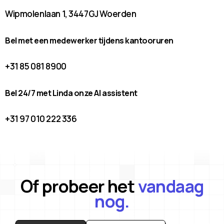
Wipmolenlaan 1, 3447GJ Woerden
Bel met een medewerker tijdens kantooruren
+31 85 081 8900
Bel 24/7 met Linda onze AI assistent
+31 97 010 222 336
Of probeer het
vandaag
nog.