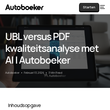
Starten
UBL versus PDF
AI
kwaliteitsanalyse met
AI | Autoboeker
Autoboeker
Februari 13, 2026
3 Min Read
Inhoudsopgave