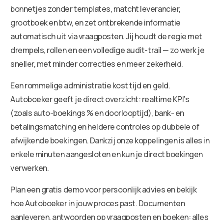
bonnetjes zonder templates, matcht leverancier,
grootboek en btw, en zet ontbrekende informatie
automatisch uit via vraagposten. Jij houdt de regie met
drempels, rollen en een volledige audit-trail — zo werk je
sneller, met minder correcties en meer zekerheid.
Een rommelige administratie kost tijd en geld.
Autoboeker geeft je direct overzicht: realtime KPI’s
(zoals auto-boekings % en doorlooptijd), bank- en
betalingsmatching en heldere controles op dubbele of
afwijkende boekingen. Dankzij onze koppelingen is alles in
enkele minuten aangesloten en kun je direct boekingen
verwerken.
Plan een gratis demo voor persoonlijk advies en bekijk
hoe Autoboeker in jouw proces past. Documenten
aanleveren, antwoorden op vraagposten en boeken: alles