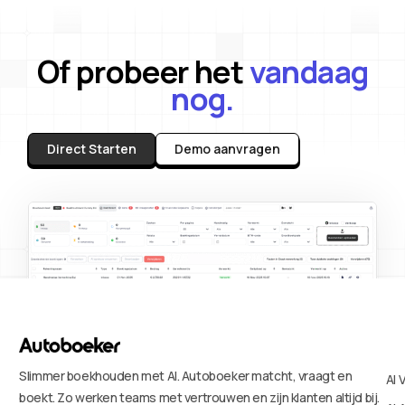
Of probeer het
vandaag
nog.
Direct Starten
Demo aanvragen
Slimmer boekhouden met AI. Autoboeker matcht, vraagt en
AI 
boekt. Zo werken teams met vertrouwen en zijn klanten altijd bij.