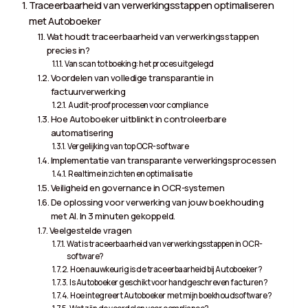
Traceerbaarheid van verwerkingsstappen optimaliseren
met Autoboeker
Wat houdt traceerbaarheid van verwerkingsstappen
precies in?
Van scan tot boeking: het proces uitgelegd
Voordelen van volledige transparantie in
factuurverwerking
Audit-proof processen voor compliance
Hoe Autoboeker uitblinkt in controleerbare
automatisering
Vergelijking van top OCR-software
Implementatie van transparante verwerkingsprocessen
Realtime inzichten en optimalisatie
Veiligheid en governance in OCR-systemen
De oplossing voor verwerking van jouw boekhouding
met AI. In 3 minuten gekoppeld.
Veelgestelde vragen
Wat is traceerbaarheid van verwerkingsstappen in OCR-
software?
Hoe nauwkeurig is de traceerbaarheid bij Autoboeker?
Is Autoboeker geschikt voor handgeschreven facturen?
Hoe integreert Autoboeker met mijn boekhoudsoftware?