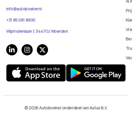
AI 
info@autoboeker.nl
Pri
+31 85 081 8900
Kla
Vr
Wipmolenlaan 1, 3447GJ Woerden
Bev
Tru
Va
© 2026 Autoboeker onderdeel van Autus B.V.