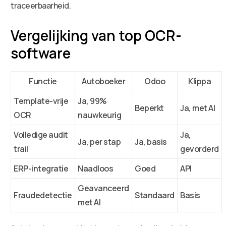
traceerbaarheid.
Vergelijking van top OCR-
software
Functie
Autoboeker
Odoo
Klippa
Template-vrije
Ja, 99%
Beperkt
Ja, met AI
OCR
nauwkeurig
Volledige audit
Ja,
Ja, per stap
Ja, basis
trail
gevorderd
ERP-integratie
Naadloos
Goed
API
Geavanceerd
Fraudedetectie
Standaard
Basis
met AI