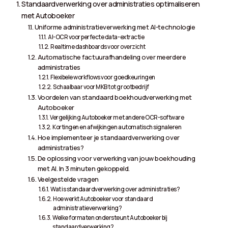
Standaardverwerking over administraties optimaliseren
met Autoboeker
Uniforme administratieverwerking met AI-technologie
AI-OCR voor perfecte data-extractie
Realtime dashboards voor overzicht
Automatische factuurafhandeling over meerdere
administraties
Flexibele workflows voor goedkeuringen
Schaalbaar voor MKB tot grootbedrijf
Voordelen van standaard boekhoudverwerking met
Autoboeker
Vergelijking Autoboeker met andere OCR-software
Kortingen en afwijkingen automatisch signaleren
Hoe implementeer je standaardverwerking over
administraties?
De oplossing voor verwerking van jouw boekhouding
met AI. In 3 minuten gekoppeld.
Veelgestelde vragen
Wat is standaardverwerking over administraties?
Hoe werkt Autoboeker voor standaard
administratieverwerking?
Welke formaten ondersteunt Autoboeker bij
standaardverwerking?