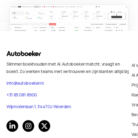
Slimmer boekhouden met AI. Autoboeker matcht, vraagt en
AI 
boekt. Zo werken teams met vertrouwen en zijn klanten altijd bij.
AI 
info@autoboeker.nl
Pri
+31 85 081 8900
Kla
Vr
Wipmolenlaan 1, 3447GJ Woerden
Bev
Tru
Va