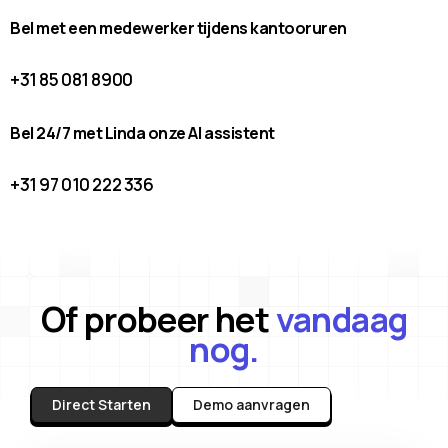
Bel met een medewerker tijdens kantooruren
+31 85 081 8900
Bel 24/7 met Linda onze AI assistent
+31 97 010 222 336
Of probeer het
vandaag
nog.
Direct Starten
Demo aanvragen