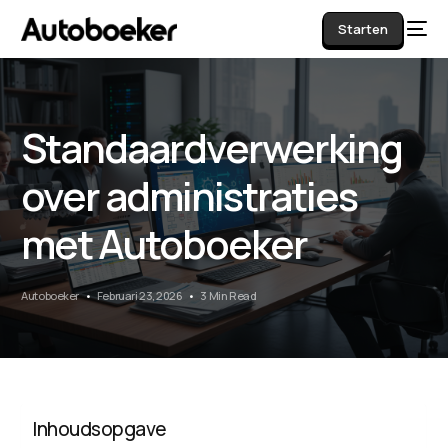
Starten
Standaardverwerking
AI
over administraties
met Autoboeker
Autoboeker
Februari 23, 2026
3 Min Read
Inhoudsopgave