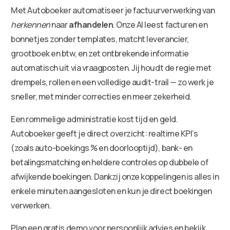
Met Autoboeker automatiseer je factuurverwerking van
herkennen
naar
afhandelen
. Onze AI leest facturen en
bonnetjes zonder templates, matcht leverancier,
grootboek en btw, en zet ontbrekende informatie
automatisch uit via vraagposten. Jij houdt de regie met
drempels, rollen en een volledige audit-trail — zo werk je
sneller, met minder correcties en meer zekerheid.
Een rommelige administratie kost tijd en geld.
Autoboeker geeft je direct overzicht: realtime KPI’s
(zoals auto-boekings % en doorlooptijd), bank- en
betalingsmatching en heldere controles op dubbele of
afwijkende boekingen. Dankzij onze koppelingen is alles in
enkele minuten aangesloten en kun je direct boekingen
verwerken.
Plan een gratis demo voor persoonlijk advies en bekijk