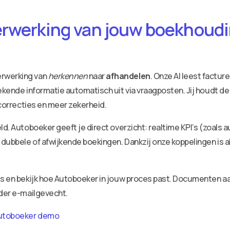
erwerking van jouw boekhoudin
erwerking van
herkennen
naar
afhandelen
. Onze AI leest factu
ekende informatie automatisch uit via vraagposten. Jij houdt de
 correcties en meer zekerheid.
ld. Autoboeker geeft je direct overzicht: realtime KPI’s (zoals 
dubbele of afwijkende boekingen. Dankzij onze koppelingen is a
ies en bekijk hoe Autoboeker in jouw proces past. Documenten 
nder e-mailgevecht.
utoboeker demo