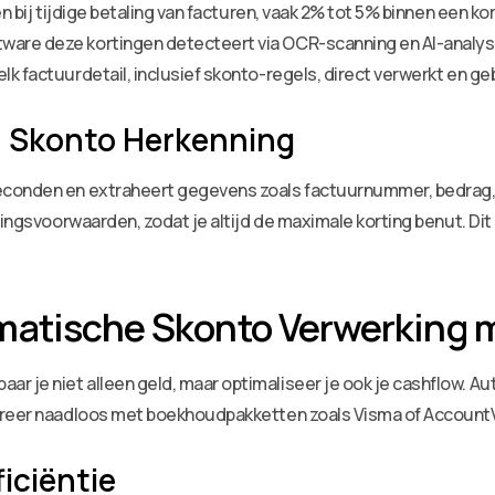
n bij tijdige betaling van facturen, vaak 2% tot 5% binnen een ko
ware deze kortingen detecteert via OCR-scanning en AI-analyse
k factuurdetail, inclusief skonto-regels, direct verwerkt en ge
in Skonto Herkenning
econden en extraheert gegevens zoals factuurnummer, bedrag,
lingsvoorwaarden, zodat je altijd de maximale korting benut. Dit
matische Skonto Verwerking 
aar je niet alleen geld, maar optimaliseer je ook je cashflow.
greer naadloos met boekhoudpakketten zoals Visma of AccountV
iciëntie