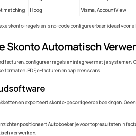
t matching
Hoog
Visma, AccountView
xe skonto-regels en is no-code configureerbaar, ideaal voor elk
e Skonto Automatisch Verwe
ad facturen, configureer regels en integreer met je systemen. O
se formaten: PDF, e-facturen en papieren scans.
oudsoftware
akketten en exporteert skonto-gecorrigeerde boekingen. Geen d
zichten positioneert Autoboeker je voor topresultaten in factu
isch verwerken
.