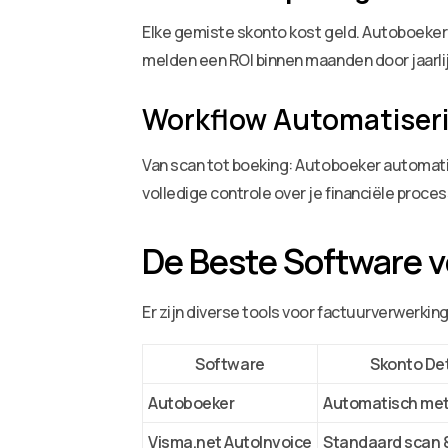
Elke gemiste skonto kost geld. Autoboeker
melden een ROI binnen maanden door jaarli
Workflow Automatiseri
Van scan tot boeking: Autoboeker automatis
volledige controle over je financiële proce
De Beste Software 
Er zijn diverse tools voor factuurverwerkin
Software
Skonto De
Autoboeker
Automatisch met 
Visma.net AutoInvoice
Standaard scan 