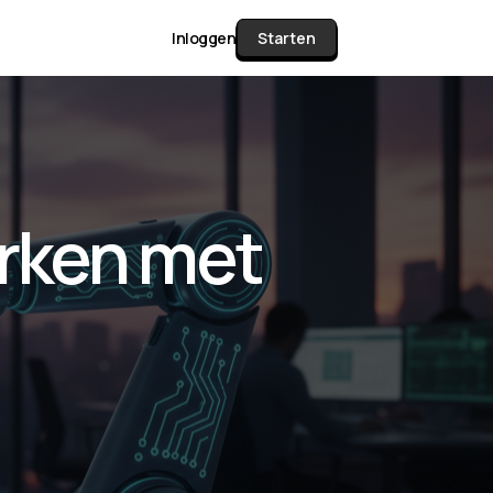
Inloggen
Starten
unctie Matrix
rken met
gelijk alle pakketten en mogelijkheden
or documenten verzamelen en facturen
werken tot controleren, boeken, bank
ching & klant dashboard.