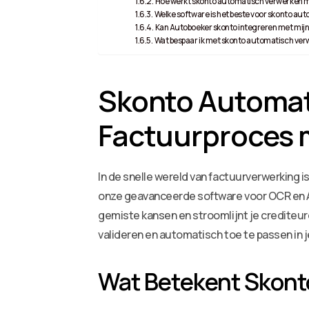
Hoe werkt skonto automatisch verwerken
Welke software is het beste voor skonto au
Kan Autoboeker skonto integreren met mij
Wat bespaar ik met skonto automatisch ve
Skonto Automati
Factuurproces 
In de snelle wereld van factuurverwerking i
onze geavanceerde software voor OCR en A
gemiste kansen en stroomlijnt je crediteu
valideren en automatisch toe te passen in 
Wat Betekent Skont