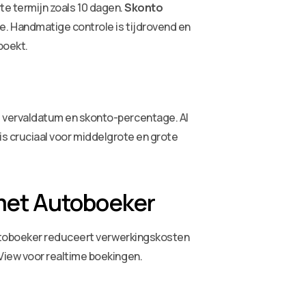
rte termijn zoals 10 dagen.
Skonto
. Handmatige controle is tijdrovend en
boekt.
 vervaldatum en skonto-percentage. AI
 is cruciaal voor middelgrote en grote
met Autoboeker
 Autoboeker reduceert verwerkingskosten
iew voor realtime boekingen.