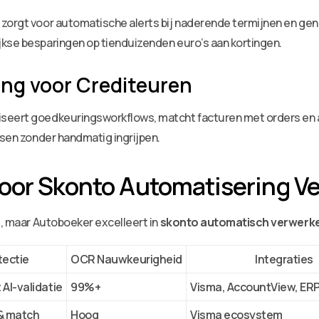
 zorgt voor automatische alerts bij naderende termijnen en gen
jkse besparingen op tienduizenden euro’s aan kortingen.
ng voor Crediteuren
eert goedkeuringsworkflows, matcht facturen met orders en arc
ssen zonder handmatig ingrijpen.
voor Skonto Automatisering V
g, maar Autoboeker excelleert in
skonto automatisch verwerk
tectie
OCR Nauwkeurigheid
Integraties
AI-validatie
99%+
Visma, AccountView, E
& match
Hoog
Visma ecosystem