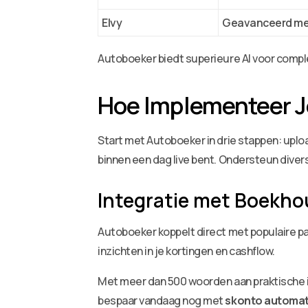
Elvy
Geavanceerd me
Autoboeker biedt superieure AI voor comple
Hoe Implementeer J
Start met Autoboeker in drie stappen: uplo
binnen een dag live bent. Ondersteun diver
Integratie met Boekh
Autoboeker koppelt direct met populaire p
inzichten in je kortingen en cashflow.
Met meer dan 500 woorden aan praktische in
bespaar vandaag nog met
skonto automat