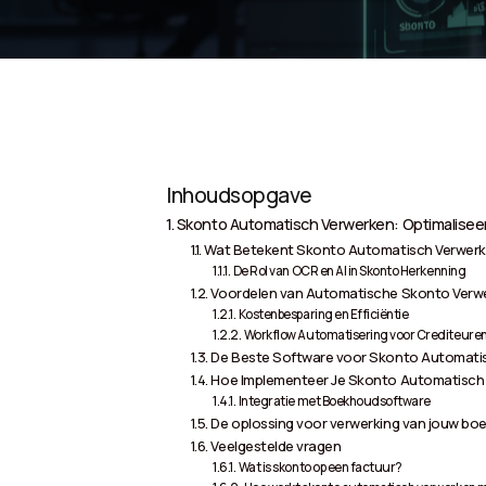
Inhoudsopgave
Skonto Automatisch Verwerken: Optimaliseer
Wat Betekent Skonto Automatisch Verwer
De Rol van OCR en AI in Skonto Herkenning
Voordelen van Automatische Skonto Verw
Kostenbesparing en Efficiëntie
Workflow Automatisering voor Crediteure
De Beste Software voor Skonto Automatis
Hoe Implementeer Je Skonto Automatisch
Integratie met Boekhoudsoftware
De oplossing voor verwerking van jouw boe
Veelgestelde vragen
Wat is skonto op een factuur?