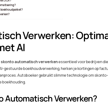
 met OCR?
tomatisering?
n boekhoudpakket?
rwerken?
sch Verwerken: Optimal
met AI
s
skonto automatisch verwerken
essentieel voor bedrijven di
I-gestuurde boekhoudverwerking, herken je kortingen op factu
renproces. Autoboeker gebruikt slimme technologie om skonto-r
je boekhouding.
o Automatisch Verwerken?