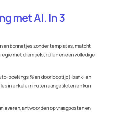
g met AI. In 3
ren en bonnetjes zonder templates, matcht
 regie met drempels, rollen en een volledige
auto-boekings % en doorlooptijd), bank- en
lles in enkele minuten aangesloten en kun
aanleveren, antwoorden op vraagposten en