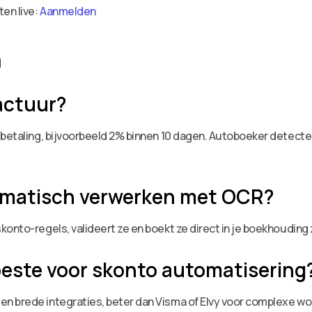
ten live:
Aanmelden
n
actuur?
 betaling, bijvoorbeeld 2% binnen 10 dagen. Autoboeker detect
omatisch verwerken met OCR?
konto-regels, valideert ze en boekt ze direct in je boekhoudin
beste voor skonto automatisering
n brede integraties, beter dan Visma of Elvy voor complexe wo