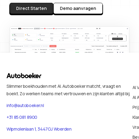
Direct Starten
Demo aanvragen
Slimmer boekhouden met AI. Autoboeker matcht, vraagt en
AI 
boekt. Zo werken teams met vertrouwen en zijn klanten altijd bij.
AI 
info@autoboeker.nl
Pri
+31 85 081 8900
Kla
Vr
Wipmolenlaan 1, 3447GJ Woerden
Bev