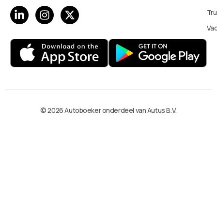
Tru
Va
© 2026 Autoboeker onderdeel van Autus B.V.