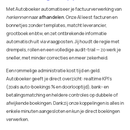
Met Autoboeker automatiseer je factuurverwerking van
herkennen
naar
afhandelen
. Onze AI leest facturen en
bonnetjes zonder templates, matcht leverancier,
grootboek en btw, en zet ontbrekende informatie
automatisch uit via vraagposten. Jij houdt de regie met
drempels, rollen en een volledige audit-trail — zo werk je
sneller, met minder correcties en meer zekerheid.
Een rommelige administratie kost tijd en geld.
Autoboeker geeft je direct overzicht: realtime KPI’s
(zoals auto-boekings % en doorlooptijd), bank- en
betalingsmatching en heldere controles op dubbele of
afwijkende boekingen. Dankzij onze koppelingen is alles in
enkele minuten aangesloten en kun je direct boekingen
verwerken.