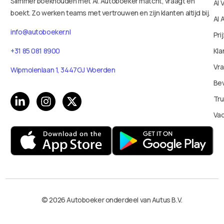
Slimmer boekhouden met AI. Autoboeker matcht, vraagt en
AI 
boekt. Zo werken teams met vertrouwen en zijn klanten altijd bij.
AI 
info@autoboeker.nl
Pri
+31 85 081 8900
Kla
Vr
Wipmolenlaan 1, 3447GJ Woerden
Bev
Tru
Va
© 2026 Autoboeker onderdeel van Autus B.V.