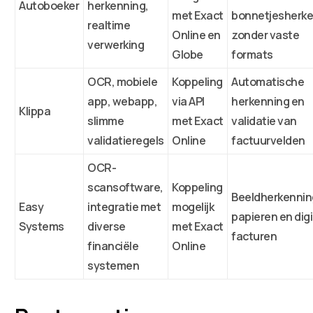
Autoboeker
herkenning,
met Exact
bonnetjesherk
realtime
Online en
zonder vaste
verwerking
Globe
formats
OCR, mobiele
Koppeling
Automatische
app, webapp,
via API
herkenning en
Klippa
slimme
met Exact
validatie van
validatieregels
Online
factuurvelden
OCR-
scansoftware,
Koppeling
Beeldherkennin
Easy
integratie met
mogelijk
papieren en digi
Systems
diverse
met Exact
facturen
financiële
Online
systemen