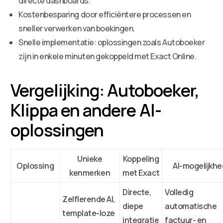
directe dashboards.
Kostenbesparing door efficiëntere processen en
sneller verwerken van boekingen.
Snelle implementatie: oplossingen zoals Autoboeker
zijn in enkele minuten gekoppeld met Exact Online.
Vergelijking: Autoboeker,
Klippa en andere AI-
oplossingen
Unieke
Koppeling
Oplossing
AI-mogelijkh
kenmerken
met Exact
Directe,
Volledig
Zelflerende AI,
diepe
automatische
template-loze
integratie
factuur- en