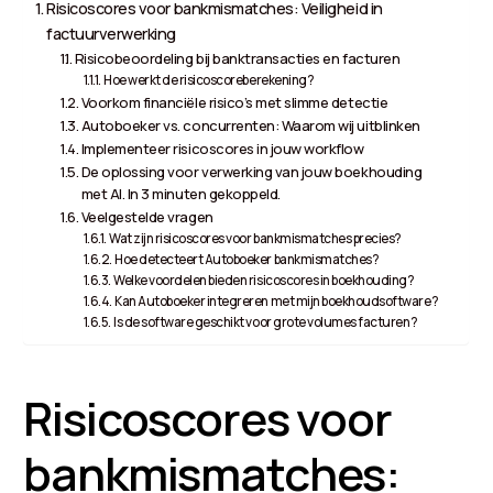
Risicoscores voor bankmismatches: Veiligheid in
factuurverwerking
Risicobeoordeling bij banktransacties en facturen
Hoe werkt de risicoscoreberekening?
Voorkom financiële risico’s met slimme detectie
Autoboeker vs. concurrenten: Waarom wij uitblinken
Implementeer risicoscores in jouw workflow
De oplossing voor verwerking van jouw boekhouding
met AI. In 3 minuten gekoppeld.
Veelgestelde vragen
Wat zijn risicoscores voor bankmismatches precies?
Hoe detecteert Autoboeker bankmismatches?
Welke voordelen bieden risicoscores in boekhouding?
Kan Autoboeker integreren met mijn boekhoudsoftware?
Is de software geschikt voor grote volumes facturen?
Risicoscores voor
bankmismatches: