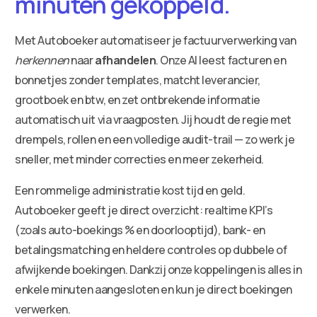
minuten gekoppeld.
Met Autoboeker automatiseer je factuurverwerking van
herkennen
naar
afhandelen
. Onze AI leest facturen en
bonnetjes zonder templates, matcht leverancier,
grootboek en btw, en zet ontbrekende informatie
automatisch uit via vraagposten. Jij houdt de regie met
drempels, rollen en een volledige audit-trail — zo werk je
sneller, met minder correcties en meer zekerheid.
Een rommelige administratie kost tijd en geld.
Autoboeker geeft je direct overzicht: realtime KPI’s
(zoals auto-boekings % en doorlooptijd), bank- en
betalingsmatching en heldere controles op dubbele of
afwijkende boekingen. Dankzij onze koppelingen is alles in
enkele minuten aangesloten en kun je direct boekingen
verwerken.