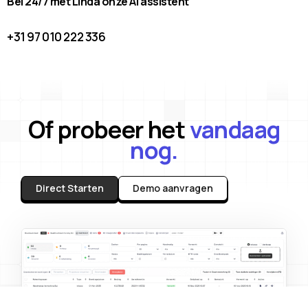
Bel 24/7 met Linda onze AI assistent
+31 97 010 222 336
Of probeer het
vandaag
nog.
Direct Starten
Demo aanvragen