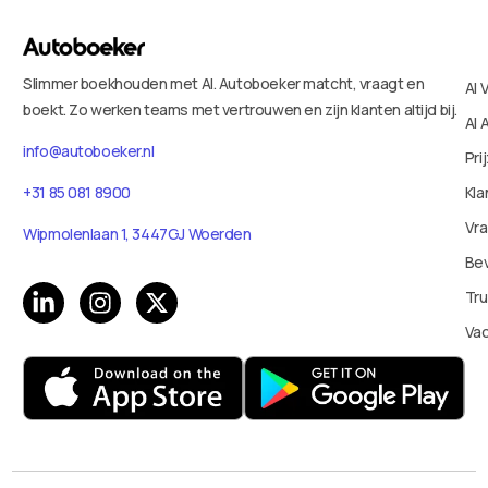
Slimmer boekhouden met AI. Autoboeker matcht, vraagt en
AI 
boekt. Zo werken teams met vertrouwen en zijn klanten altijd bij.
AI 
info@autoboeker.nl
Pri
+31 85 081 8900
Kla
Vr
Wipmolenlaan 1, 3447GJ Woerden
Bev
Tru
Va