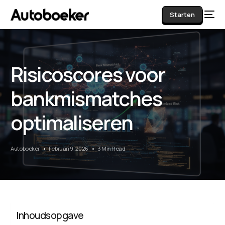
Starten
Risicoscores voor
AI
bankmismatches
optimaliseren
Autoboeker
Februari 9, 2026
3 Min Read
Inhoudsopgave