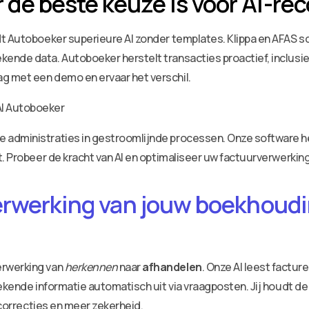
e beste keuze is voor AI-rec
dt Autoboeker superieure AI zonder templates. Klippa en AFAS 
ende data. Autoboeker herstelt transacties proactief, inclusie
g met een demo en ervaar het verschil.
administraties in gestroomlijnde processen. Onze software he
. Probeer de kracht van AI en optimaliseer uw factuurverwerking
erwerking van jouw boekhoudin
erwerking van
herkennen
naar
afhandelen
. Onze AI leest factu
ekende informatie automatisch uit via vraagposten. Jij houdt de
 correcties en meer zekerheid.