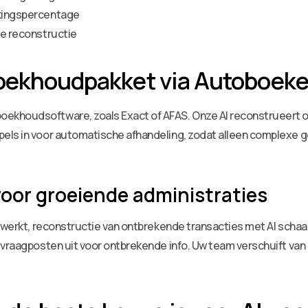
ekingspercentage
ke reconstructie
boekhoudpakket via Autoboeke
ekhoudsoftware, zoals Exact of AFAS. Onze AI reconstrueert o
ls in voor automatische afhandeling, zodat alleen complexe ge
oor groeiende administraties
erwerkt, reconstructie van ontbrekende transacties met AI sch
 vraagposten uit voor ontbrekende info. Uw team verschuift van