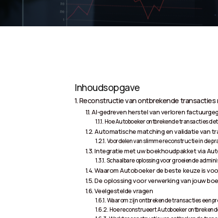
Inhoudsopgave
Reconstructie van ontbrekende transacties 
AI-gedreven herstel van verloren factuurg
Hoe Autoboeker ontbrekende transacties de
Automatische matching en validatie van tr
Voordelen van slimme reconstructie in de pra
Integratie met uw boekhoudpakket via Au
Schaalbare oplossing voor groeiende admini
Waarom Autoboeker de beste keuze is voor
De oplossing voor verwerking van jouw boe
Veelgestelde vragen
Waarom zijn ontbrekende transacties een p
Hoe reconstrueert Autoboeker ontbreken