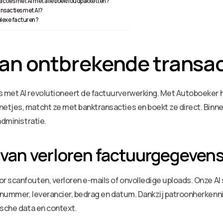
acties met AI met alle boekhoudpakketten?
ansacties met AI?
plexe facturen?
an ontbrekende transac
s met AI revolutioneert de factuurverwerking. Met Autoboeker
etjes, matcht ze met banktransacties en boekt ze direct. Binn
administratie.
 van verloren factuurgegeven
r scanfouten, verloren e-mails of onvolledige uploads. Onze AI
rnummer, leverancier, bedrag en datum. Dankzij patroonherken
ische data en context.