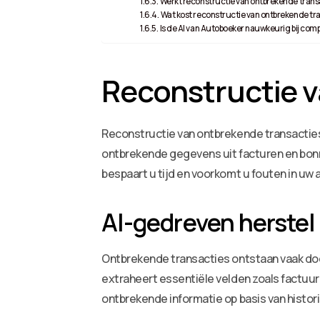
Werkt reconstructie van ontbrekende trans
Wat kost reconstructie van ontbrekende tr
Is de AI van Autoboeker nauwkeurig bij com
Reconstructie v
Reconstructie van ontbrekende transactie
ontbrekende gegevens uit facturen en bonn
bespaart u tijd en voorkomt u fouten in uw 
AI-gedreven herstel
Ontbrekende transacties ontstaan vaak doo
extraheert essentiële velden zoals factuu
ontbrekende informatie op basis van histor