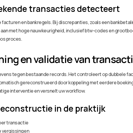
kende transacties detecteert
acturen en bankregels. Bij discrepanties, zoals een bankbetali
 aan met hoge nauwkeurigheid, inclusief btw-codes en grootbo
os proces.
ng en validatie van transact
gevens tegen bestaande records. Het controleert op dubbele fa
omatisch gereconstrueerd door koppeling met eerdere boeking
tige interventie en versnelt uw workflow.
econstructie in de praktijk
per transactie
e vergissingen