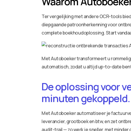
Waarom Autoboeker d
Ter vergelijking met andere OCR-tools bie
diepgaande patroonherkenning voor ontbrek
complete boekhoudoplossing. Start vandaa
Met Autoboeker transformeert u rommelige 
automatisch, zodat u altijd up-to-date bent
De oplossing voor v
minuten gekoppeld.
Met Autoboeker automatiseer je factuurv
leverancier, grootboek en btw, en zet ontbr
audit-trail — zo werk je sneller, met minder