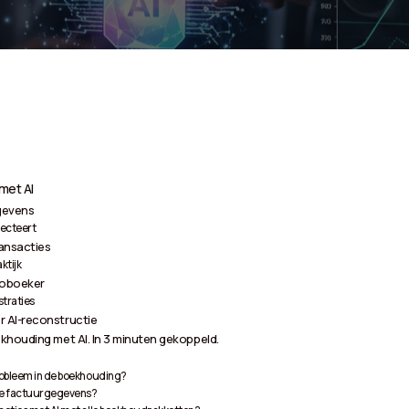
met AI
egevens
tecteert
ansacties
ktijk
toboeker
straties
 AI-reconstructie
khouding met AI. In 3 minuten gekoppeld.
robleem in de boekhouding?
de factuurgegevens?