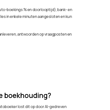
auto-boekings % en doorlooptijd), bank- en
lles in enkele minuten aangesloten en kun
aanleveren, antwoorden op vraagposten en
de boekhouding?
utoboeker lost dit op door AI-gedreven