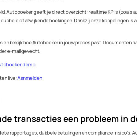
ld. Autoboeker geeft je direct overzicht: realtime KPI’s (zoals 
dubbele of afwijkende boekingen. Dankzij onze koppelingen is a
ies en bekijk hoe Autoboeker in jouw proces past. Documenten 
nder e-mailgevecht.
utoboeker demo
ten live:
Aanmelden
n
de transacties een probleem in 
ete rapportages, dubbele betalingen en compliance-risico’s. A