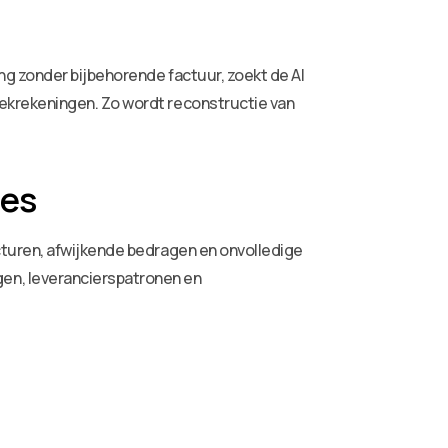
ng zonder bijbehorende factuur, zoekt de AI
ekrekeningen. Zo wordt reconstructie van
ies
cturen, afwijkende bedragen en onvolledige
en, leverancierspatronen en