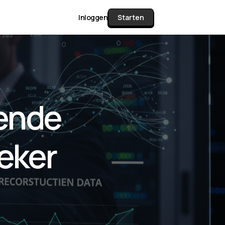
Inloggen
Starten
unctie Matrix
kende
gelijk alle pakketten en mogelijkheden
or documenten verzamelen en facturen
oeker
werken tot controleren, boeken, bank
ching & klant dashboard.