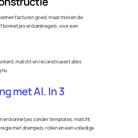
onstructie
scannen facturen goed, maar missen de
f bonnetjes en bankregels, voor een
rkent, matcht en reconstrueert alles
 nu.
g met AI. In 3
ren en bonnetjes zonder templates, matcht
 regie met drempels, rollen en een volledige