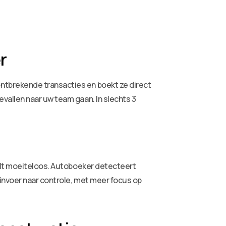
r
ntbrekende transacties en boekt ze direct
vallen naar uw team gaan. In slechts 3
aalt moeiteloos. Autoboeker detecteert
 invoer naar controle, met meer focus op