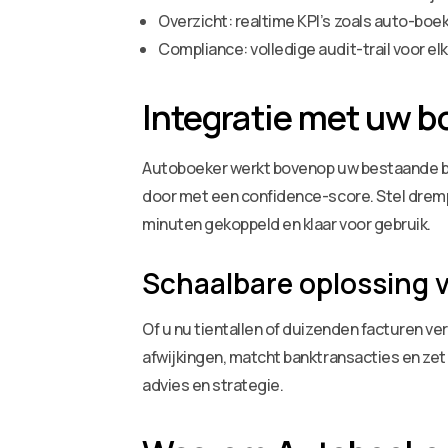
Overzicht: realtime KPI’s zoals auto-bo
Compliance: volledige audit-trail voor el
Integratie met uw 
Autoboeker werkt bovenop uw bestaande bo
door met een confidence-score. Stel drempe
minuten gekoppeld en klaar voor gebruik.
Schaalbare oplossing v
Of u nu tientallen of duizenden facturen v
afwijkingen, matcht banktransacties en zet
advies en strategie.