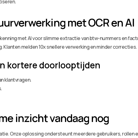
iseren.
tuurverwerking met OCR en AI
enning met AI voor slimme extractie van btw-nummers en fact
. Klanten melden 10x snellere verwerking en minder correcties.
n kortere doorlooptijden
n klantvragen.
.
ime inzicht vandaag nog
atie. Onze oplossing ondersteunt meerdere gebruikers, rollen e