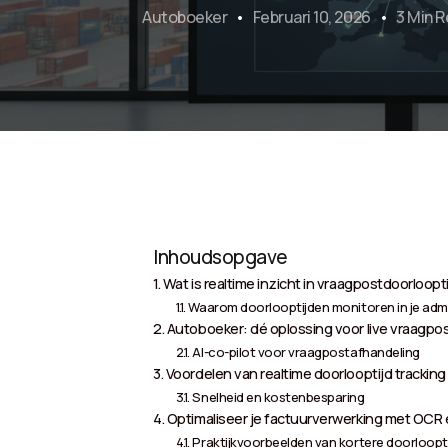
Autoboeker
Februari 10, 2026
3 Min 
Inhoudsopgave
Wat is realtime inzicht in vraagpostdoorloopt
Waarom doorlooptijden monitoren in je admi
Autoboeker: dé oplossing voor live vraagpo
AI-co-pilot voor vraagpostafhandeling
Voordelen van realtime doorlooptijd trackin
Snelheid en kostenbesparing
Optimaliseer je factuurverwerking met OCR 
Praktijkvoorbeelden van kortere doorloopt