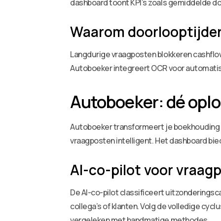
dashboard toont KPI’s zoals gemiddelde d
Waarom doorlooptijden
Langdurige vraagposten blokkeren cashflow
Autoboeker integreert OCR voor automatisch
Autoboeker: dé oplo
Autoboeker transformeert je boekhouding m
vraagposten intelligent. Het dashboard bie
AI-co-pilot voor vraag
De AI-co-pilot classificeert uitzondering
collega’s of klanten. Volg de volledige cy
vergeleken met handmatige methodes.