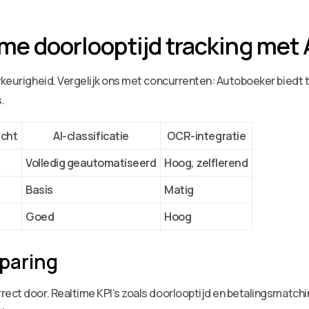
ime doorlooptijd tracking met
wkeurigheid. Vergelijk ons met concurrenten: Autoboeker biedt t
.
icht
AI-classificatie
OCR-integratie
Volledig geautomatiseerd
Hoog, zelflerend
Basis
Matig
Goed
Hoog
paring
rect door. Realtime KPI’s zoals doorlooptijd en betalingsmatchi