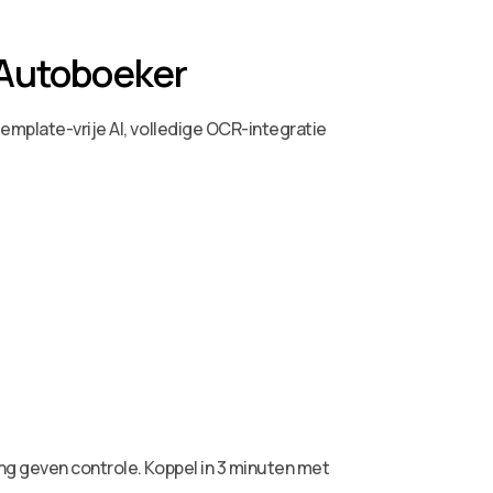
 Autoboeker
emplate-vrije AI, volledige OCR-integratie
ng geven controle. Koppel in 3 minuten met