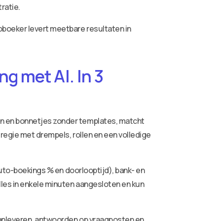
tratie.
oboeker levert meetbare resultaten in
g met AI. In 3
ren en bonnetjes zonder templates, matcht
 regie met drempels, rollen en een volledige
auto-boekings % en doorlooptijd), bank- en
lles in enkele minuten aangesloten en kun
aanleveren, antwoorden op vraagposten en