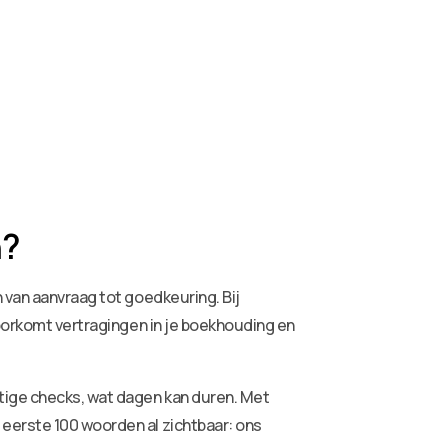
n?
n van aanvraag tot goedkeuring. Bij
voorkomt vertragingen in je boekhouding en
tige checks, wat dagen kan duren. Met
 eerste 100 woorden al zichtbaar: ons