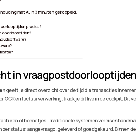
houding met AI. In 3 minuten gekoppeld.
doorlooptijden precies?
n doorlooptijden?
khoudsoftware?
ftware?
ficatie?
cht in vraagpostdoorlooptijde
den
geeft je direct overzicht over de tijd die transacties inneme
OCR en factuurverwerking, track je dit live in de cockpit. Dit 
 facturen of bonnetjes. Traditionele systemen vereisen handma
n per status: aangevraagd, geleverd of goedgekeurd. Binnen de