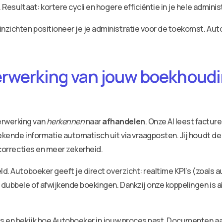
Resultaat: kortere cycli en hogere efficiëntie in je hele adminis
zichten positioneer je je administratie voor de toekomst. Aut
erwerking van jouw boekhoudin
erwerking van
herkennen
naar
afhandelen
. Onze AI leest factu
ekende informatie automatisch uit via vraagposten. Jij houdt de
 correcties en meer zekerheid.
ld. Autoboeker geeft je direct overzicht: realtime KPI’s (zoals 
dubbele of afwijkende boekingen. Dankzij onze koppelingen is a
ies en bekijk hoe Autoboeker in jouw proces past. Documenten 