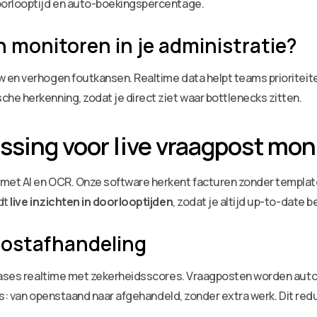
oorlooptijd en auto-boekingspercentage.
 monitoren in je administratie?
 en verhogen foutkansen. Realtime data helpt teams prioriteite
e herkenning, zodat je direct ziet waar bottlenecks zitten.
ssing voor live vraagpost mon
et AI en OCR. Onze software herkent facturen zonder template
dt
live inzichten in doorlooptijden
, zodat je altijd up-to-date b
postafhandeling
scases realtime met zekerheidsscores. Vraagposten worden aut
clus: van openstaand naar afgehandeld, zonder extra werk. Dit r