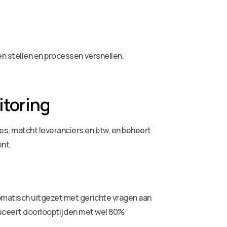
n stellen en processen versnellen.
itoring
s, matcht leveranciers en btw, en beheert
ent.
omatisch uitgezet met gerichte vragen aan
educeert doorlooptijden met wel 80%