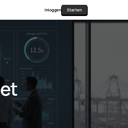
Inloggen
Starten
unctie Matrix
gelijk alle pakketten en mogelijkheden
or documenten verzamelen en facturen
et
werken tot controleren, boeken, bank
ching & klant dashboard.