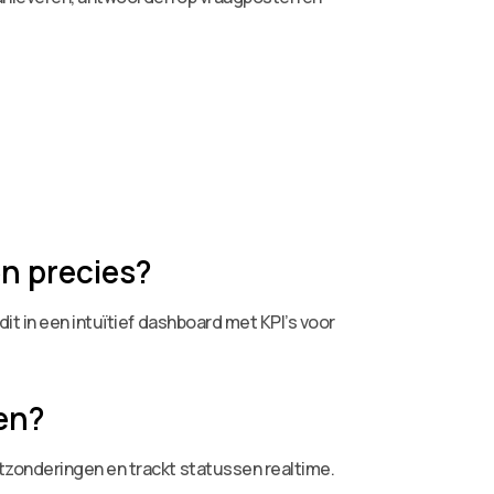
en precies?
it in een intuïtief dashboard met KPI’s voor
en?
tzonderingen en trackt statussen realtime.