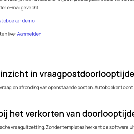
nder e-mailgevecht.
utoboeker demo
ten live:
Aanmelden
n
inzicht in vraagpostdoorlooptijd
anvraag en afronding van openstaande posten. Autoboeker toont d
ij het verkorten van doorlooptijd
ische vraaguitzetting. Zonder templates herkent de software ui