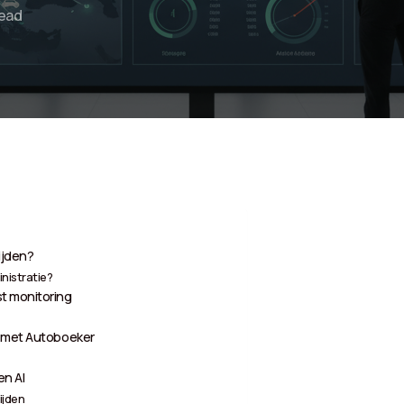
Read
ijden?
nistratie?
st monitoring
g met Autoboeker
en AI
ijden