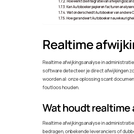
Hoe werkt de integratie van afwijkingssca
Kan Autoboeker papieren facturen analysere
Wat onderscheidt Autoboeker van andere O
Hoe garandeert Autoboeker nauwkeurigheid
Realtime afwijk
Realtime afwijkingsanalyse in administrat
software detecteer je direct afwijkingen z
woorden al: onze oplossing scant document
foutloos houden.
Wat houdt realtime 
Realtime afwijkingsanalyse in administrati
bedragen, onbekende leveranciers of dubbe