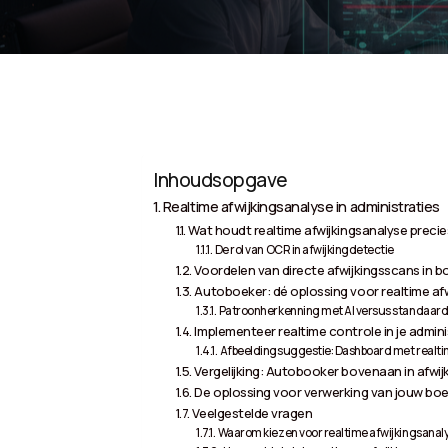
Inhoudsopgave
Realtime afwijkingsanalyse in administraties
Wat houdt realtime afwijkingsanalyse precie
De rol van OCR in afwijkingdetectie
Voordelen van directe afwijkingsscans in 
Autoboeker: dé oplossing voor realtime af
Patroonherkenning met AI versus standaar
Implementeer realtime controle in je admini
Afbeeldingsuggestie: Dashboard met realtime
Vergelijking: Autobooker bovenaan in afwi
De oplossing voor verwerking van jouw boe
Veelgestelde vragen
Waarom kiezen voor realtime afwijkingsanal