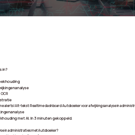
s in?
boekhouding
wijkingenanalyse
d OCR
stratie
 alerts | Alt-tekst: Realtime dashboard Autoboeker voor afwijkingsanalyse in administr
jkingenanalyse
khouding met AI. In 3 minuten gekoppeld.
yse in administraties met Autoboeker?