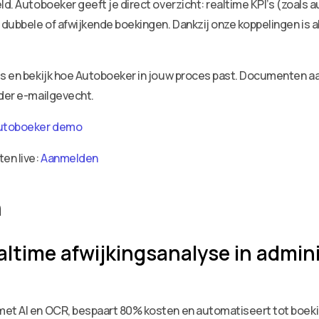
ld. Autoboeker geeft je direct overzicht: realtime KPI’s (zoals 
dubbele of afwijkende boekingen. Dankzij onze koppelingen is a
ies en bekijk hoe Autoboeker in jouw proces past. Documenten 
nder e-mailgevecht.
utoboeker demo
ten live:
Aanmelden
n
ltime afwijkingsanalyse in admin
met AI en OCR, bespaart 80% kosten en automatiseert tot boekin