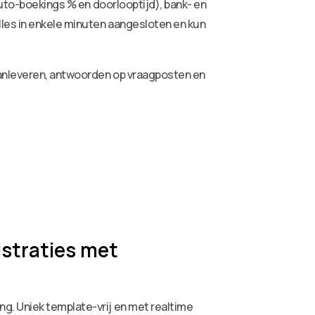
auto-boekings % en doorlooptijd), bank- en
lles in enkele minuten aangesloten en kun
aanleveren, antwoorden op vraagposten en
istraties met
g. Uniek template-vrij en met realtime