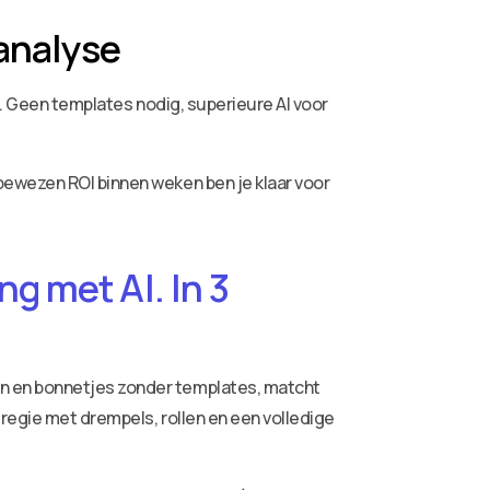
nanalyse
g. Geen templates nodig, superieure AI voor
bewezen ROI binnen weken ben je klaar voor
g met AI. In 3
ren en bonnetjes zonder templates, matcht
 regie met drempels, rollen en een volledige