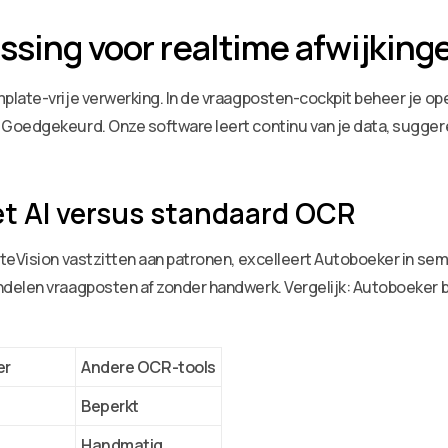
ssing voor realtime afwijkin
late-vrije verwerking. In de vraagposten-cockpit beheer je ope
Goedgekeurd. Onze software leert continu van je data, sugger
t AI versus standaard OCR
iteVision vastzitten aan patronen, excelleert Autoboeker in s
elen vraagposten af zonder handwerk. Vergelijk: Autoboeker bi
er
Andere OCR-tools
Beperkt
Handmatig