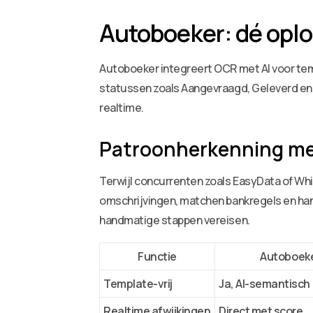
Autoboeker: dé oplo
Autoboeker integreert OCR met AI voor temp
statussen zoals Aangevraagd, Geleverd en 
realtime.
Patroonherkenning me
Terwijl concurrenten zoals EasyData of Wh
omschrijvingen, matchen bankregels en hand
handmatige stappen vereisen.
Functie
Autoboek
Template-vrij
Ja, AI-semantisch
Realtime afwijkingen
Direct met score