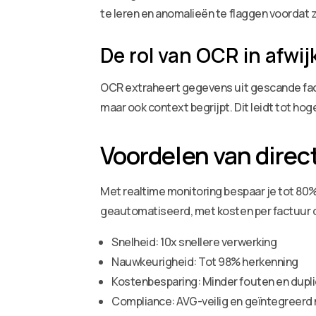
te leren en anomalieën te flaggen voordat
De rol van OCR in afwi
OCR extraheert gegevens uit gescande fact
maar ook context begrijpt. Dit leidt tot h
Voordelen van direc
Met realtime monitoring bespaar je tot 80
geautomatiseerd, met kosten per factuur da
Snelheid: 10x snellere verwerking
Nauwkeurigheid: Tot 98% herkenning
Kostenbesparing: Minder fouten en dupl
Compliance: AVG-veilig en geïntegreer