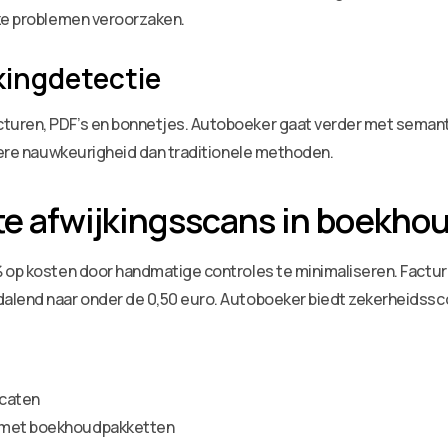
 ze problemen veroorzaken.
jkingdetectie
uren, PDF’s en bonnetjes. Autoboeker gaat verder met semantis
ogere nauwkeurigheid dan traditionele methoden.
te afwijkingsscans in boekho
% op kosten door handmatige controles te minimaliseren. Factu
lend naar onder de 0,50 euro. Autoboeker biedt zekerheidsscore
icaten
d met boekhoudpakketten