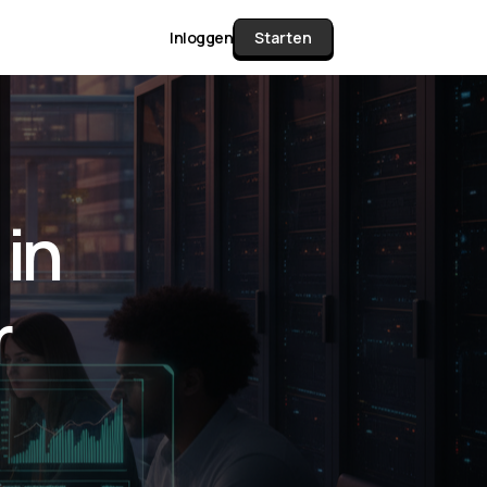
Inloggen
Starten
unctie Matrix
 in
gelijk alle pakketten en mogelijkheden
or documenten verzamelen en facturen
r
werken tot controleren, boeken, bank
ching & klant dashboard.