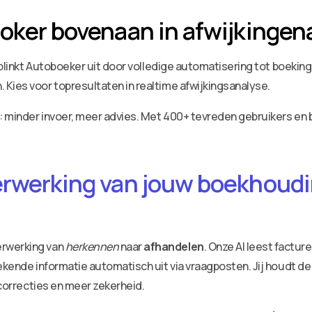
ooker bovenaan in afwijkinge
e blinkt Autoboeker uit door volledige automatisering tot boekin
Kies voor topresultaten in realtime afwijkingsanalyse.
 minder invoer, meer advies. Met 400+ tevreden gebruikers en 
erwerking van jouw boekhoudin
erwerking van
herkennen
naar
afhandelen
. Onze AI leest factu
ekende informatie automatisch uit via vraagposten. Jij houdt de
 correcties en meer zekerheid.