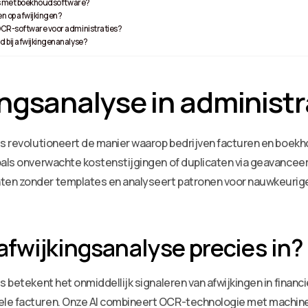
ns met boekhoudsoftware?
n op afwijkingen?
CR-software voor administraties?
 bij afwijkingenanalyse?
ingsanalyse in administr
ies revolutioneert de manier waarop bedrijven facturen en bo
oals onverwachte kostenstijgingen of duplicaten via geavanceer
en zonder templates en analyseert patronen voor nauwkeurige, 
afwijkingsanalyse precies in?
es betekent het onmiddellijk signaleren van afwijkingen in fina
le facturen. Onze AI combineert OCR-technologie met machine 