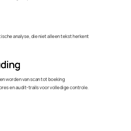
che analyse, die niet alleen tekst herkent
uding
ren worden van scan tot boeking
s en audit-trails voor volledige controle.