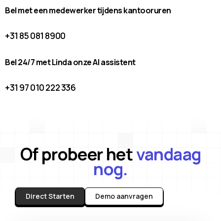
Bel met een medewerker tijdens kantooruren
+31 85 081 8900
Bel 24/7 met Linda onze AI assistent
+31 97 010 222 336
Of probeer het
vandaag
nog.
Direct Starten
Demo aanvragen