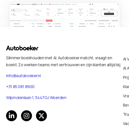
Slimmer boekhouden met AI. Autoboeker matcht, vraagt en
AI 
boekt. Zo werken teams met vertrouwen en zijn klanten altijd bij.
AI 
info@autoboeker.nl
Pri
+31 85 081 8900
Kla
Vr
Wipmolenlaan 1, 3447GJ Woerden
Bev
Tru
Va