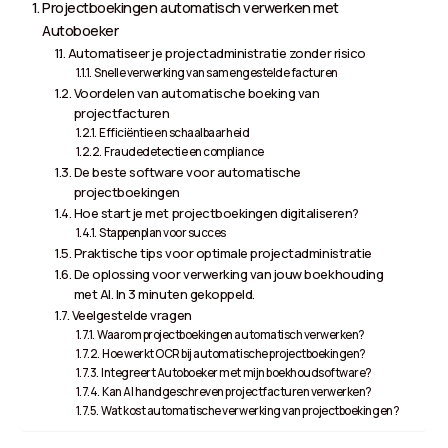
Projectboekingen automatisch verwerken met
Autoboeker
Automatiseer je projectadministratie zonder risico
Snelle verwerking van samengestelde facturen
Voordelen van automatische boeking van
projectfacturen
Efficiëntie en schaalbaarheid
Fraudedetectie en compliance
De beste software voor automatische
projectboekingen
Hoe start je met projectboekingen digitaliseren?
Stappenplan voor succes
Praktische tips voor optimale projectadministratie
De oplossing voor verwerking van jouw boekhouding
met AI. In 3 minuten gekoppeld.
Veelgestelde vragen
Waarom projectboekingen automatisch verwerken?
Hoe werkt OCR bij automatische projectboekingen?
Integreert Autoboeker met mijn boekhoudsoftware?
Kan AI handgeschreven projectfacturen verwerken?
Wat kost automatische verwerking van projectboekingen?