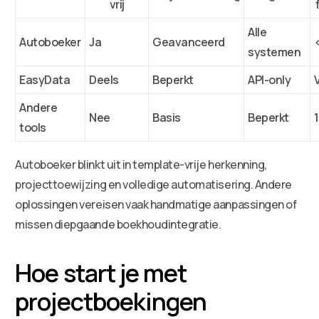
vrij
Alle
Autoboeker
Ja
Geavanceerd
systemen
EasyData
Deels
Beperkt
API-only
Andere
Nee
Basis
Beperkt
tools
Autoboeker blinkt uit in template-vrije herkenning,
projecttoewijzing en volledige automatisering. Andere
oplossingen vereisen vaak handmatige aanpassingen of
missen diepgaande boekhoudintegratie.
Hoe start je met
projectboekingen