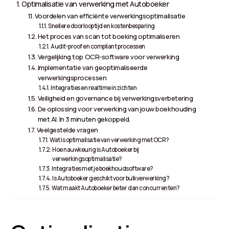
Optimalisatie van verwerking met Autoboeker
Voordelen van efficiënte verwerkingsoptimalisatie
Snellere doorlooptijd en kostenbesparing
Het proces van scan tot boeking optimaliseren
Audit-proof en compliant processen
Vergelijking top OCR-software voor verwerking
Implementatie van geoptimaliseerde
verwerkingsprocessen
Integraties en realtime inzichten
Veiligheid en governance bij verwerkingsverbetering
De oplossing voor verwerking van jouw boekhouding
met AI. In 3 minuten gekoppeld.
Veelgestelde vragen
Wat is optimalisatie van verwerking met OCR?
Hoe nauwkeurig is Autoboeker bij
verwerkingsoptimalisatie?
Integraties met je boekhoudsoftware?
Is Autoboeker geschikt voor bulkverwerking?
Wat maakt Autoboeker beter dan concurrenten?