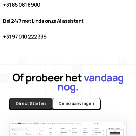
+31 85 081 8900
Bel 24/7 met Linda onze AI assistent
+31 97 010 222 336
Of probeer het
vandaag
nog.
Direct Starten
Demo aanvragen