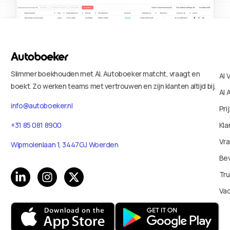
Slimmer boekhouden met AI. Autoboeker matcht, vraagt en
AI 
boekt. Zo werken teams met vertrouwen en zijn klanten altijd bij.
AI 
info@autoboeker.nl
Pri
+31 85 081 8900
Kla
Vr
Wipmolenlaan 1, 3447GJ Woerden
Bev
Tru
Va