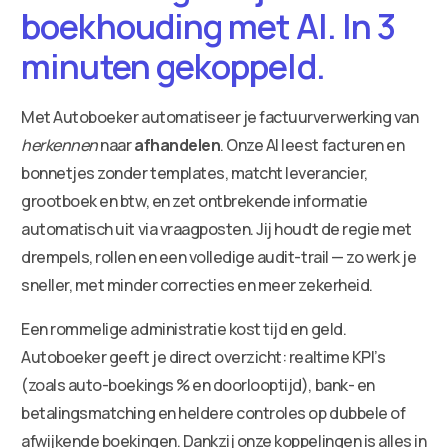
boekhouding met AI. In 3
minuten gekoppeld.
Met Autoboeker automatiseer je factuurverwerking van
herkennen
naar
afhandelen
. Onze AI leest facturen en
bonnetjes zonder templates, matcht leverancier,
grootboek en btw, en zet ontbrekende informatie
automatisch uit via vraagposten. Jij houdt de regie met
drempels, rollen en een volledige audit-trail — zo werk je
sneller, met minder correcties en meer zekerheid.
Een rommelige administratie kost tijd en geld.
Autoboeker geeft je direct overzicht: realtime KPI’s
(zoals auto-boekings % en doorlooptijd), bank- en
betalingsmatching en heldere controles op dubbele of
afwijkende boekingen. Dankzij onze koppelingen is alles in