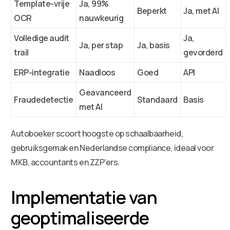
Template-vrije
Ja, 99%
Beperkt
Ja, met AI
OCR
nauwkeurig
Volledige audit
Ja,
Ja, per stap
Ja, basis
trail
gevorderd
ERP-integratie
Naadloos
Goed
API
Geavanceerd
Fraudedetectie
Standaard
Basis
met AI
Autoboeker scoort hoogste op schaalbaarheid,
gebruiksgemak en Nederlandse compliance, ideaal voor
MKB, accountants en ZZP’ers.
Implementatie van
geoptimaliseerde