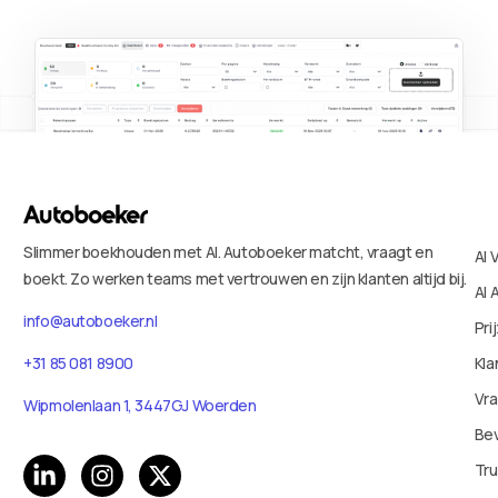
Slimmer boekhouden met AI. Autoboeker matcht, vraagt en
AI 
boekt. Zo werken teams met vertrouwen en zijn klanten altijd bij.
AI 
info@autoboeker.nl
Pri
+31 85 081 8900
Kla
Vr
Wipmolenlaan 1, 3447GJ Woerden
Bev
Tru