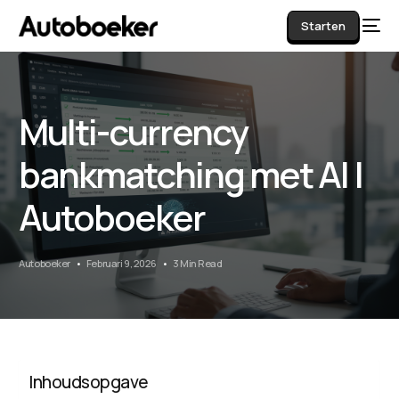
Starten
Multi-currency
AI
bankmatching met AI |
Autoboeker
Autoboeker
Februari 9, 2026
3 Min Read
Inhoudsopgave