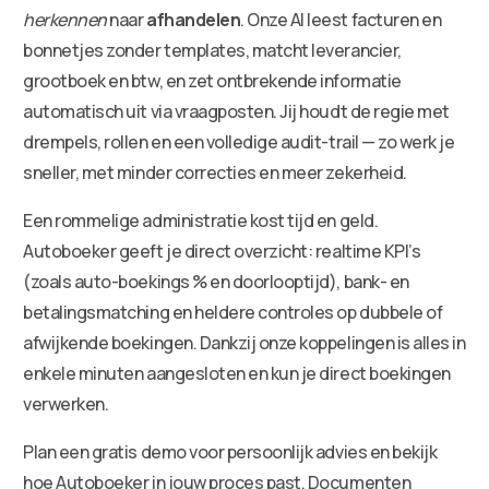
herkennen
naar
afhandelen
. Onze AI leest facturen en
bonnetjes zonder templates, matcht leverancier,
grootboek en btw, en zet ontbrekende informatie
automatisch uit via vraagposten. Jij houdt de regie met
drempels, rollen en een volledige audit-trail — zo werk je
sneller, met minder correcties en meer zekerheid.
Een rommelige administratie kost tijd en geld.
Autoboeker geeft je direct overzicht: realtime KPI’s
(zoals auto-boekings % en doorlooptijd), bank- en
betalingsmatching en heldere controles op dubbele of
afwijkende boekingen. Dankzij onze koppelingen is alles in
enkele minuten aangesloten en kun je direct boekingen
verwerken.
Plan een gratis demo voor persoonlijk advies en bekijk
hoe Autoboeker in jouw proces past. Documenten