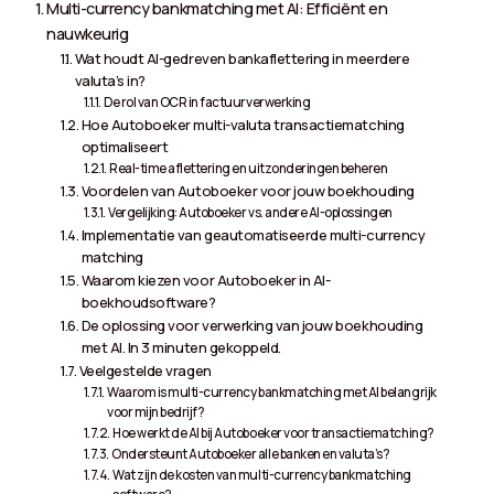
Multi-currency bankmatching met AI: Efficiënt en
nauwkeurig
Wat houdt AI-gedreven bankaflettering in meerdere
valuta’s in?
De rol van OCR in factuurverwerking
Hoe Autoboeker multi-valuta transactiematching
optimaliseert
Real-time aflettering en uitzonderingen beheren
Voordelen van Autoboeker voor jouw boekhouding
Vergelijking: Autoboeker vs. andere AI-oplossingen
Implementatie van geautomatiseerde multi-currency
matching
Waarom kiezen voor Autoboeker in AI-
boekhoudsoftware?
De oplossing voor verwerking van jouw boekhouding
met AI. In 3 minuten gekoppeld.
Veelgestelde vragen
Waarom is multi-currency bankmatching met AI belangrijk
voor mijn bedrijf?
Hoe werkt de AI bij Autoboeker voor transactiematching?
Ondersteunt Autoboeker alle banken en valuta’s?
Wat zijn de kosten van multi-currency bankmatching