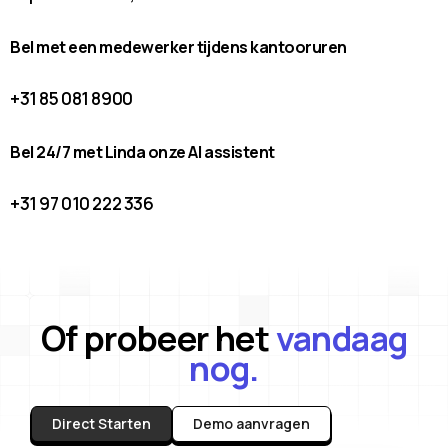
Bel met een medewerker tijdens kantooruren
+31 85 081 8900
Bel 24/7 met Linda onze AI assistent
+31 97 010 222 336
Of probeer het
vandaag
nog.
Direct Starten
Demo aanvragen