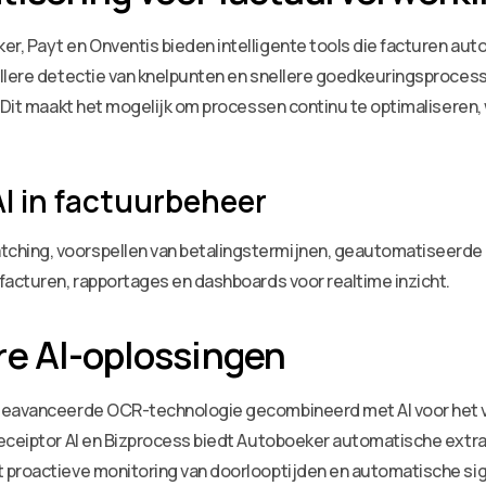
, Payt en Onventis bieden intelligente tools die facturen aut
llere detectie van knelpunten en snellere goedkeuringsprocesse
. Dit maakt het mogelijk om processen continu te optimalisere
AI in factuurbeheer
hing, voorspellen van betalingstermijnen, geautomatiseerde 
facturen, rapportages en dashboards voor realtime inzicht.
re AI-oplossingen
 geavanceerde OCR-technologie gecombineerd met AI voor het 
Receiptor AI en Bizprocess biedt Autoboeker automatische extra
 proactieve monitoring van doorlooptijden en automatische sign