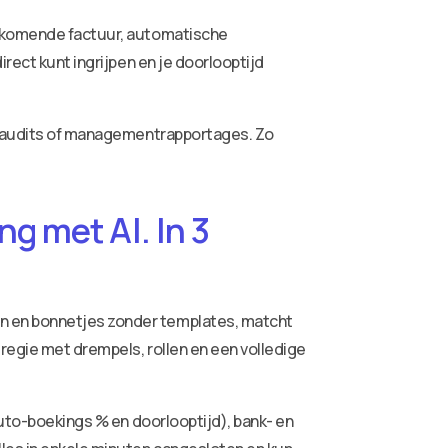
 inkomende factuur, automatische
rect kunt ingrijpen en je doorlooptijd
or audits of managementrapportages. Zo
g met AI. In 3
ren en bonnetjes zonder templates, matcht
 regie met drempels, rollen en een volledige
auto-boekings % en doorlooptijd), bank- en