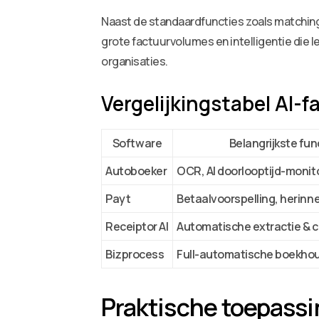
Naast de standaardfuncties zoals matching
grote factuurvolumes en intelligentie die l
organisaties.
Vergelijkingstabel AI-
Software
Belangrijkste fun
Autoboeker
OCR, AI doorlooptijd-monit
Payt
Betaalvoorspelling, herinn
Receiptor AI
Automatische extractie & c
Bizprocess
Full-automatische boekho
Praktische toepassi