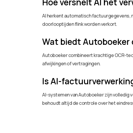
Hoe versnelt AI het ve
AI herkent automatisch factuurgegevens, m
doorlooptijden flink worden verkort.
Wat biedt Autoboeker 
Autoboeker combineert krachtige OCR-techn
afwijkingen of vertragingen.
Is AI-factuurverwerking
AI-systemen van Autoboeker zijn volledig ve
behoudt altijd de controle over het eindres