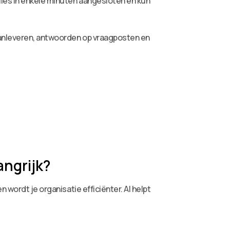
lles in enkele minuten aangesloten en kun
aanleveren, antwoorden op vraagposten en
angrijk?
 wordt je organisatie efficiënter. AI helpt