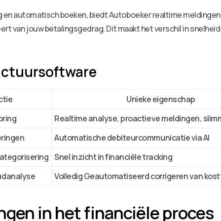
 en automatisch boeken, biedt Autoboeker realtime meldingen b
eert van jouw betalingsgedrag. Dit maakt het verschil in snelhe
factuursoftware
ctie
Unieke eigenschap
oring
Realtime analyse, proactieve meldingen, slim
eringen
Automatische debiteurcommunicatie via AI
ategorisering
Snel inzicht in financiële tracking
udanalyse
Volledig Geautomatiseerd corrigeren van kos
ngen in het financiële proces