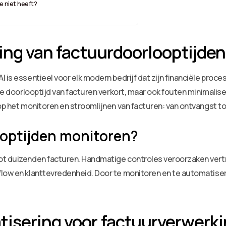
 niet heeft?
ring van factuurdoorlooptijde
 is essentieel voor elk modern bedrijf dat zijn financiële proce
 de doorlooptijd van facturen verkort, maar ook fouten minimali
op het monitoren en stroomlijnen van facturen: van ontvangst to
optijden monitoren?
ot duizenden facturen. Handmatige controles veroorzaken vertra
low en klanttevredenheid. Door te monitoren en te automatisere
isering voor factuurverwerk