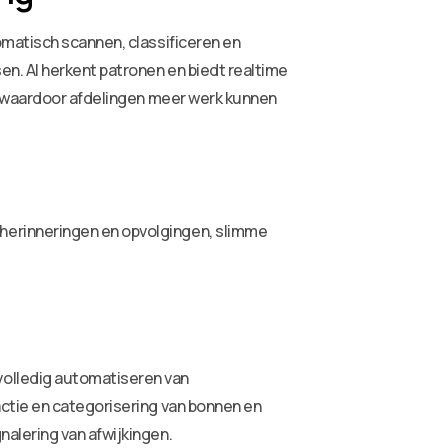
omatisch scannen, classificeren en
n. AI herkent patronen en biedt realtime
n, waardoor afdelingen meer werk kunnen
herinneringen en opvolgingen, slimme
volledig automatiseren van
ctie en categorisering van bonnen en
alering van afwijkingen.