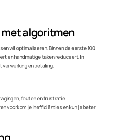
n met algoritmen
ssen wil optimaliseren. Binnen de eerste 100
seert en handmatige taken reduceert. In
t verwerking en betaling.
gingen, fouten en frustratie.
n voorkom je inefficiënties en kun je beter
ing