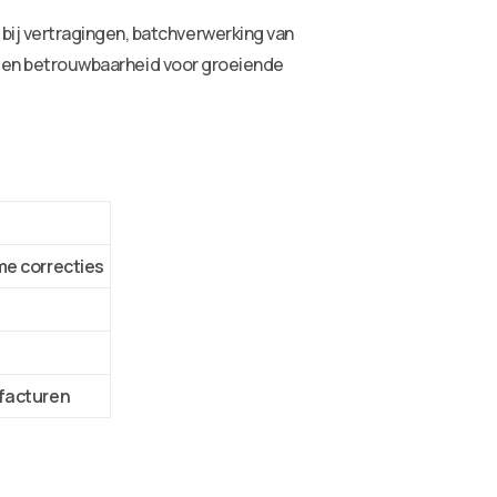
ij vertragingen, batchverwerking van
id en betrouwbaarheid voor groeiende
me correcties
tfacturen