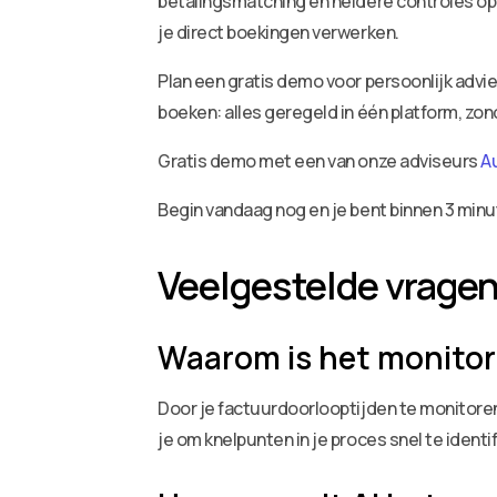
betalingsmatching en heldere controles op 
je direct boekingen verwerken.
Plan een gratis demo voor persoonlijk adv
boeken: alles geregeld in één platform, zo
Gratis demo met een van onze adviseurs
A
Begin vandaag nog en je bent binnen 3 minu
Veelgestelde vrage
Waarom is het monitor
Door je factuurdoorlooptijden te monitoren, 
je om knelpunten in je proces snel te identi