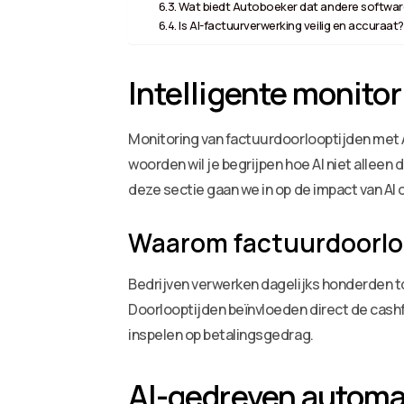
Wat biedt Autoboeker dat andere software
Is AI-factuurverwerking veilig en accuraat?
Intelligente monito
Monitoring van factuurdoorlooptijden met AI
woorden wil je begrijpen hoe AI niet alleen
deze sectie gaan we in op de impact van AI 
Waarom factuurdoorlo
Bedrijven verwerken dagelijks honderden t
Doorlooptijden beïnvloeden direct de cashf
inspelen op betalingsgedrag.
AI-gedreven automat