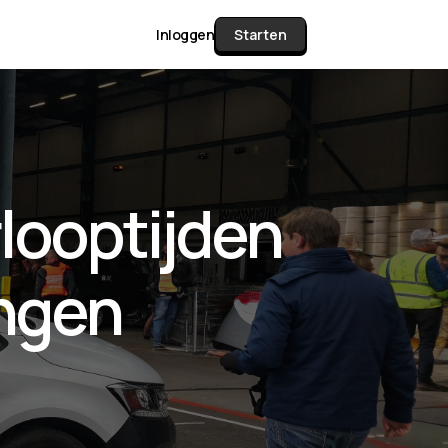
Inloggen
Starten
unctie Matrix
looptijden
gelijk alle pakketten en mogelijkheden
or documenten verzamelen en facturen
ingen
werken tot controleren, boeken, bank
ching & klant dashboard.