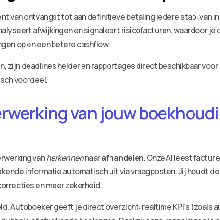
t van ontvangst tot aan definitieve betaling iedere stap: van
alyseert afwijkingen en signaleert risicofacturen, waardoor je di
ringen op én een betere cashflow.
en, zijn deadlines helder en rapportages direct beschikbaar vo
isch voordeel.
erwerking van jouw boekhoudin
erwerking van
herkennen
naar
afhandelen
. Onze AI leest factu
ekende informatie automatisch uit via vraagposten. Jij houdt de
 correcties en meer zekerheid.
ld. Autoboeker geeft je direct overzicht: realtime KPI’s (zoals 