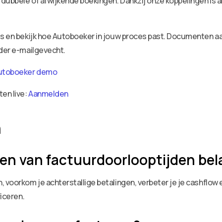
dubbele of afwijkende boekingen. Dankzij onze koppelingen is a
ies en bekijk hoe Autoboeker in jouw proces past. Documenten 
nder e-mailgevecht.
utoboeker demo
ten live:
Aanmelden
n
en van factuurdoorlooptijden bel
voorkom je achterstallige betalingen, verbeter je je cashflow en
ficeren.