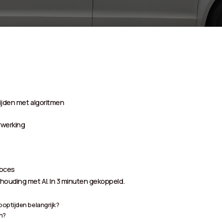
ijden met algoritmen
rwerking
roces
houding met AI. In 3 minuten gekoppeld.
optijden belangrijk?
n?