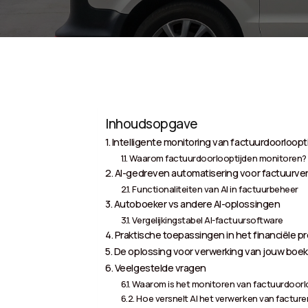
Inhoudsopgave
Intelligente monitoring van factuurdoorloopt
Waarom factuurdoorlooptijden monitoren?
AI-gedreven automatisering voor factuurve
Functionaliteiten van AI in factuurbeheer
Autoboeker vs andere AI-oplossingen
Vergelijkingstabel AI-factuursoftware
Praktische toepassingen in het financiële p
De oplossing voor verwerking van jouw boek
Veelgestelde vragen
Waarom is het monitoren van factuurdoorlo
Hoe versnelt AI het verwerken van facture