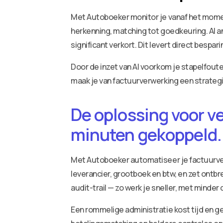
Met Autoboeker monitor je vanaf het momen
herkenning, matching tot goedkeuring. AI an
significant verkort. Dit levert direct bespa
Door de inzet van AI voorkom je stapelfout
maak je van factuurverwerking een strateg
De oplossing voor v
minuten gekoppeld.
Met Autoboeker automatiseer je factuurv
leverancier, grootboek en btw, en zet ontbr
audit-trail — zo werk je sneller, met minder
Een rommelige administratie kost tijd en ge