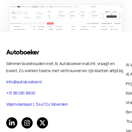
Slimmer boekhouden met AI. Autoboeker matcht, vraagt en
AI 
boekt. Zo werken teams met vertrouwen en zijn klanten altijd bij.
AI 
info@autoboeker.nl
Pri
Kla
+31 85 081 8900
Vr
Wipmolenlaan 1, 3447GJ Woerden
Bev
Tru
Va