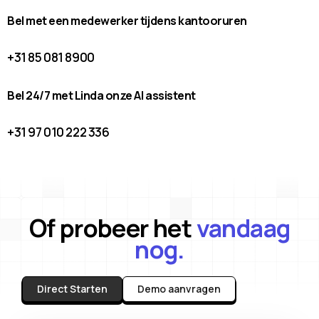
Bel met een medewerker tijdens kantooruren
+31 85 081 8900
Bel 24/7 met Linda onze AI assistent
+31 97 010 222 336
Of probeer het
vandaag
nog.
Direct Starten
Demo aanvragen