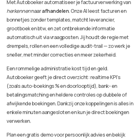
Met Autoboeker automatiseer je factuurverwerking van
herkennen
naar
afhandelen
. Onze AI leest facturen en
bonnetjes zonder templates, matcht leverancier,
grootboek en btw, en zet ontbrekende informatie
automatisch uit via vraagposten. Jij houdt de regie met
drempels, rollen en een volledige audit-trail — zo werk je
sneller, met minder correcties en meer zekerheid.
Een rommelige administratie kost tijd en geld.
Autoboeker geeft je direct overzicht: realtime KPI’s
(zoals auto-boekings % en doorlooptijd), bank- en
betalingsmatching en heldere controles op dubbele of
afwijkende boekingen. Dankzij onze koppelingen is alles in
enkele minuten aangesloten en kun je direct boekingen
verwerken.
Plan een gratis demo voor persoonlijk advies en bekijk