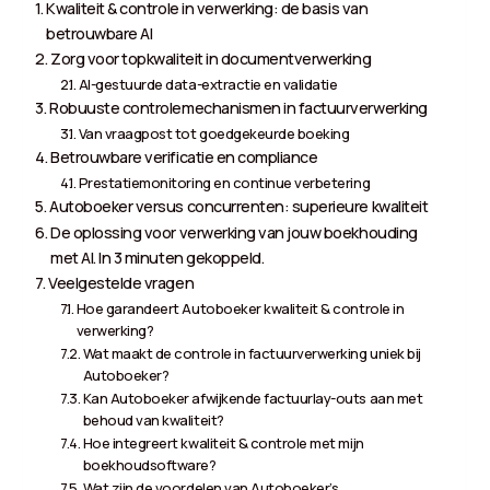
Kwaliteit & controle in verwerking: de basis van
betrouwbare AI
Zorg voor topkwaliteit in documentverwerking
AI-gestuurde data-extractie en validatie
Robuuste controlemechanismen in factuurverwerking
Van vraagpost tot goedgekeurde boeking
Betrouwbare verificatie en compliance
Prestatiemonitoring en continue verbetering
Autoboeker versus concurrenten: superieure kwaliteit
De oplossing voor verwerking van jouw boekhouding
met AI. In 3 minuten gekoppeld.
Veelgestelde vragen
Hoe garandeert Autoboeker kwaliteit & controle in
verwerking?
Wat maakt de controle in factuurverwerking uniek bij
Autoboeker?
Kan Autoboeker afwijkende factuurlay-outs aan met
behoud van kwaliteit?
Hoe integreert kwaliteit & controle met mijn
boekhoudsoftware?
Wat zijn de voordelen van Autoboeker’s