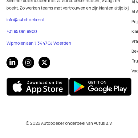
Slimmer boekhouden met AI. Autoboeker matcht, vraagt en
AI 
boekt. Zo werken teams met vertrouwen en zijn klanten altijd bij.
AI 
info@autoboeker.nl
Pri
+31 85 081 8900
Kla
Vr
Wipmolenlaan 1, 3447GJ Woerden
Bev
Tru
Va
© 2026 Autoboeker onderdeel van Autus B.V.