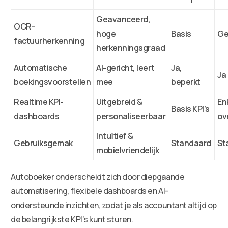
Geavanceerd,
OCR-
hoge
Basis
Ge
factuurherkenning
herkenningsgraad
Automatische
AI-gericht, leert
Ja,
Ja
boekingsvoorstellen
mee
beperkt
Realtime KPI-
Uitgebreid &
En
Basis KPI’s
dashboards
personaliseerbaar
ov
Intuïtief &
Gebruiksgemak
Standaard
St
mobielvriendelijk
Autoboeker onderscheidt zich door diepgaande
automatisering, flexibele dashboards en AI-
ondersteunde inzichten, zodat je als accountant altijd op
de belangrijkste KPI’s kunt sturen.