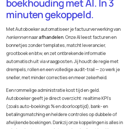
boekhouding met AI. In 3
minuten gekoppeld.
Met Autoboeker automatiseer je factuurverwerking van
herkennen
naar
afhandelen
. Onze AI leest facturen en
bonnetjes zonder templates, matcht leverancier,
grootboek en btw, en zet ontbrekende informatie
automatisch uit via vraagposten. Jij houdt de regie met
drempels, rollen en een volledige audit-trail — zo werk je
sneller, met minder correcties en meer zekerheid.
Een rommelige administratie kost tijd en geld.
Autoboeker geeft je direct overzicht: realtime KPI’s
(zoals auto-boekings % en doorlooptijd), bank- en
betalingsmatching en heldere controles op dubbele of
afwijkende boekingen. Dankzij onze koppelingen is alles in