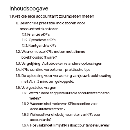
Inhoudsopgave
KPI’s die elke accountant zou moeten meten
Belangrijke prestatie-indicatoren voor
accountantskantoren
Financiële KPI’s
Operationele KPI’s
Klantgerichte KPI’s
Waarom deze KPI’s meten met slimme
boekhoudsoftware?
Vergelijking: Autoboeker vs andere oplossingen
KPI’s continu verbeteren: praktische tips
De oplossing voor verwerking van jouw boekhouding
met AI. In 3 minuten gekoppeld.
Veelgestelde vragen
Wat zijn de belangrijkste KPI’s die accountants moeten
meten?
Waarom is het meten van KPI’s essentieel voor
accountantskantoren?
Welke software helpt bij het meten van KPI’s voor
accountants?
Hoe vaak moet ik mijn KPI’s als accountant evalueren?