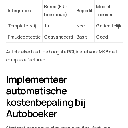
Breed (ERP,
Mobiel-
Integraties
Beperkt
boekhoud)
focused
Template-vrij
Ja
Nee
Gedeeltelijk
Fraudedetectie
Geavanceerd
Basis
Goed
Autoboeker biedt de hoogste ROI, ideaal voor MKB met
complexe facturen.
Implementeer
automatische
kostenbepaling bij
Autoboeker
Start met een eenvoudige scan-workflow: facturen