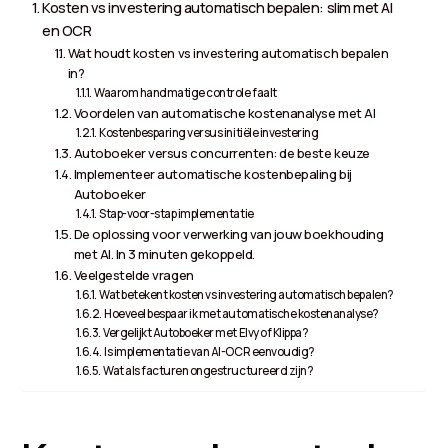
Kosten vs investering automatisch bepalen: slim met AI
en OCR
Wat houdt kosten vs investering automatisch bepalen
in?
Waarom handmatige controle faalt
Voordelen van automatische kostenanalyse met AI
Kostenbesparing versus initiële investering
Autoboeker versus concurrenten: de beste keuze
Implementeer automatische kostenbepaling bij
Autoboeker
Stap-voor-stap implementatie
De oplossing voor verwerking van jouw boekhouding
met AI. In 3 minuten gekoppeld.
Veelgestelde vragen
Wat betekent kosten vs investering automatisch bepalen?
Hoeveel bespaar ik met automatische kostenanalyse?
Vergelijkt Autoboeker met Elvy of Klippa?
Is implementatie van AI-OCR eenvoudig?
Wat als facturen ongestructureerd zijn?