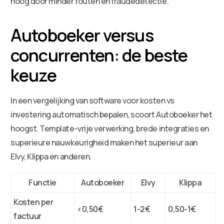
hoog door minder fouten en fraudedetectie.
Autoboeker versus
concurrenten: de beste
keuze
In een vergelijking van software voor kosten vs
investering automatisch bepalen, scoort Autoboeker het
hoogst. Template-vrije verwerking, brede integraties en
superieure nauwkeurigheid maken het superieur aan
Elvy, Klippa en anderen.
Functie
Autoboeker
Elvy
Klippa
Kosten per
<0,50€
1-2€
0,50-1€
factuur