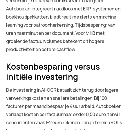
verschuift je focus van administratie naar groei.
Autoboeker integreert naadloos met ERP-systemen en
boekhoudpakketten, biedt realtime alerts en machine
learning voor patroonherkenning. Tijdsbesparing: van
uren naar minuten per document. Voor MKB met
groeiende factuurvolumes betekent dit hogere
productiviteit en betere cashflow.
Kostenbesparing versus
initiële investering
De investering in AI-OCR betaalt zich terug door lagere
verwerkingskosten en snellere betalingen. Bij 100
facturen per maand bespaar je 4 uur arbeid. Autoboeker
verlaagt kosten per factuur naar onder 0,50 euro, terwijl
concurrenten vaak 1-2 euro rekenen. Lange termijn ROI is