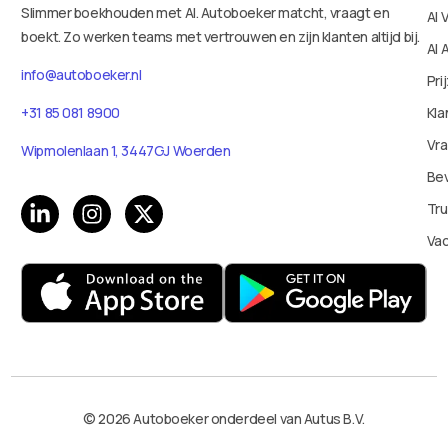
Slimmer boekhouden met AI. Autoboeker matcht, vraagt en
AI 
boekt. Zo werken teams met vertrouwen en zijn klanten altijd bij.
AI 
info@autoboeker.nl
Pri
Kla
+31 85 081 8900
Vr
Wipmolenlaan 1, 3447GJ Woerden
Bev
Tru
Va
© 2026 Autoboeker onderdeel van Autus B.V.