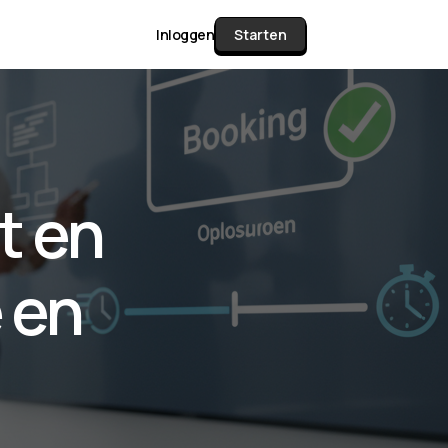
Inloggen
Starten
unctie Matrix
t en
gelijk alle pakketten en mogelijkheden
or documenten verzamelen en facturen
 en
werken tot controleren, boeken, bank
ching & klant dashboard.