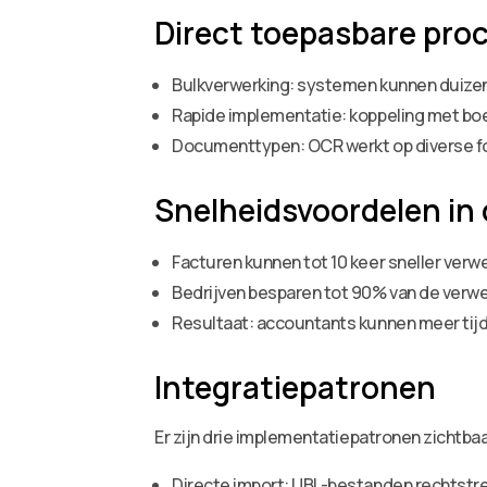
Direct toepasbare pro
Bulkverwerking: systemen kunnen duize
Rapide implementatie: koppeling met bo
Documenttypen: OCR werkt op diverse fo
Snelheidsvoordelen in c
Facturen kunnen tot 10 keer sneller verw
Bedrijven besparen tot 90% van de verwe
Resultaat: accountants kunnen meer tijd
Integratiepatronen
Er zijn drie implementatiepatronen zichtbaa
Directe import: UBL-bestanden rechtstr