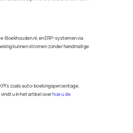
n e-Boekhouden.nl, en ERP-systemen via
 boeking kunnen stromen zonder handmatige
 KPI’s zoals auto-boekingspercentage,
indt u in het artikel over
hoe u de