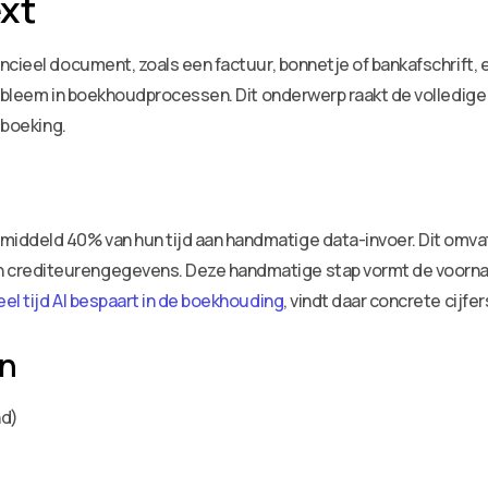
xt
ncieel document, zoals een factuur, bonnetje of bankafschrift, 
probleem in boekhoudprocessen. Dit onderwerp raakt de volled
 boeking.
ddeld 40% van hun tijd aan handmatige data-invoer. Dit omva
crediteurengegevens. Deze handmatige stap vormt de voorna
el tijd AI bespaart in de boekhouding
, vindt daar concrete cijfe
en
nd)