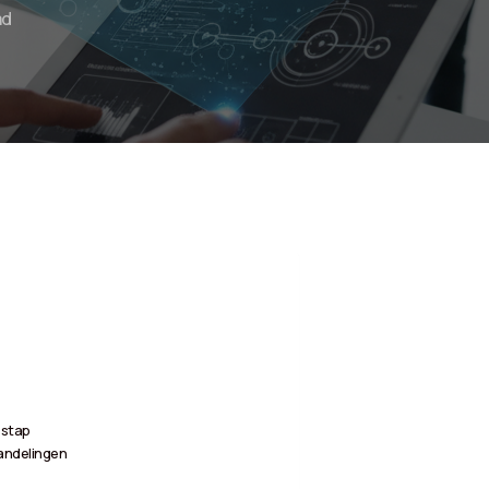
ad
 stap
andelingen