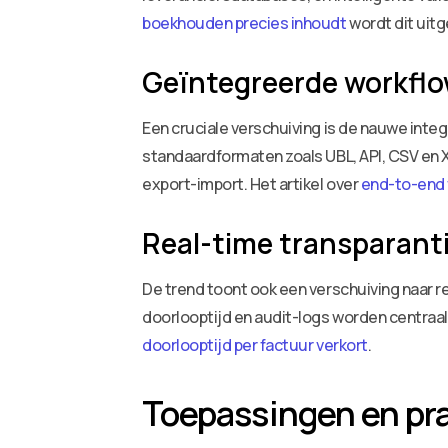
boekhouden precies inhoudt
wordt dit uitg
Geïntegreerde workfl
Een cruciale verschuiving is de nauwe int
standaardformaten zoals UBL, API, CSV en 
export-import. Het artikel over
end-to-end 
Real-time transparanti
De trend toont ook een verschuiving naar 
doorlooptijd en audit-logs worden centraal 
doorlooptijd per factuur verkort
.
Toepassingen en pr