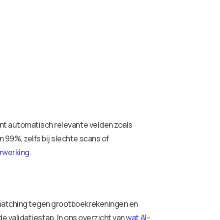
nt automatisch relevante velden zoals
99%, zelfs bij slechte scans of
rwerking
.
 matching tegen grootboekrekeningen en
de validatiestap. In ons overzicht van
wat AI-