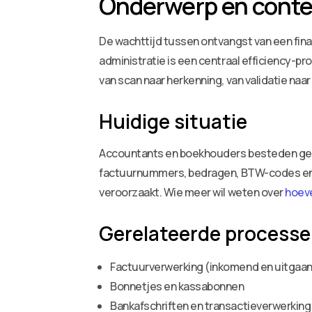
Onderwerp en conte
De wachttijd tussen ontvangst van een fina
administratie is een centraal efficiency-
van scan naar herkenning, van validatie naar
Huidige situatie
Accountants en boekhouders besteden gemi
factuurnummers, bedragen, BTW-codes en 
veroorzaakt. Wie meer wil weten over
hoeve
Gerelateerde process
Factuurverwerking (inkomend en uitgaa
Bonnetjes en kassabonnen
Bankafschriften en transactieverwerking