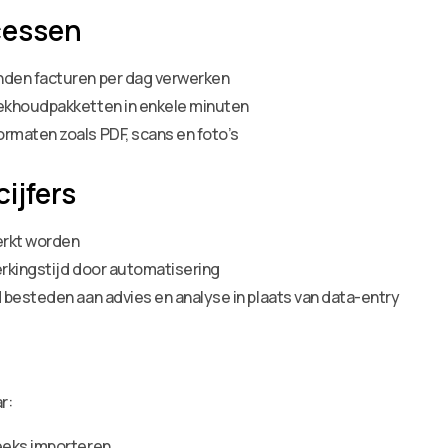
cessen
nden facturen per dag verwerken
ekhoudpakketten in enkele minuten
rmaten zoals PDF, scans en foto’s
ijfers
erkt worden
rkingstijd door automatisering
 besteden aan advies en analyse in plaats van data-entry
r:
eeks importeren