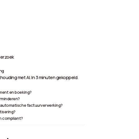
derzoek
ing
houding met AI. In 3 minuten gekoppeld.
ment en boeking?
rminderen?
r automatische factuurverwerking?
tisering?
en compliant?