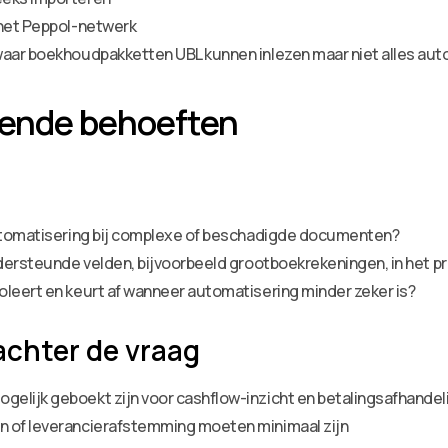
 het Peppol-netwerk
waar boekhoudpakketten UBL kunnen inlezen maar niet alles au
gende behoeften
automatisering bij complexe of beschadigde documenten?
ondersteunde velden, bijvoorbeeld grootboekrekeningen, in het 
oleert en keurt af wanneer automatisering minder zeker is?
achter de vraag
elijk geboekt zijn voor cashflow-inzicht en betalingsafhandel
n of leverancierafstemming moeten minimaal zijn