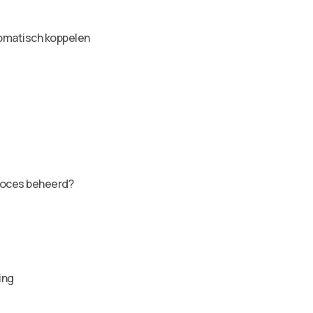
tomatisch koppelen
proces beheerd?
ing