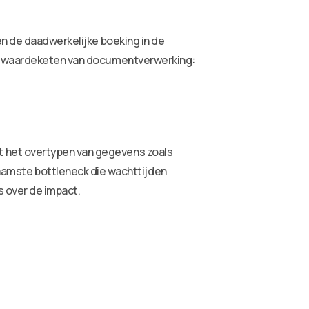
en de daadwerkelijke boeking in de
ige waardeketen van documentverwerking:
t het overtypen van gegevens zoals
amste bottleneck die wachttijden
rs over de impact.