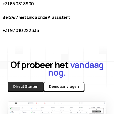
+31 85 081 8900
Bel 24/7 met Linda onze AI assistent
+31 97 010 222 336
Of probeer het
vandaag
nog.
Direct Starten
Demo aanvragen