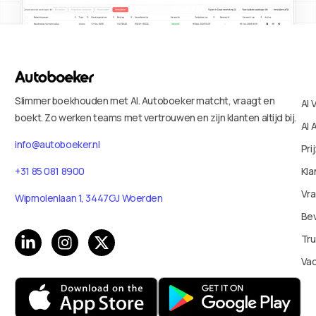
Slimmer boekhouden met AI. Autoboeker matcht, vraagt en
AI 
boekt. Zo werken teams met vertrouwen en zijn klanten altijd bij.
AI 
info@autoboeker.nl
Pri
+31 85 081 8900
Kla
Vr
Wipmolenlaan 1, 3447GJ Woerden
Bev
Tru
Va