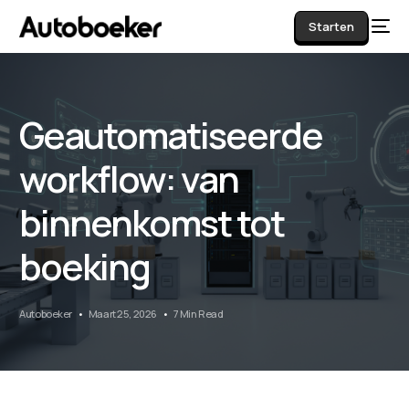
Starten
Geautomatiseerde
AI
workflow: van
binnenkomst tot
boeking
Autoboeker
Maart 25, 2026
7 Min Read