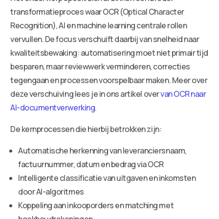
transformatieproces waar OCR (Optical Character
Recognition), AI en machine learning centrale rollen
vervullen. De focus verschuift daarbij van snelheid naar
kwaliteitsbewaking: automatisering moet niet primair tijd
besparen, maar reviewwerk verminderen, correcties
tegengaan en processen voorspelbaar maken. Meer over
deze verschuiving lees je in ons artikel over
van OCR naar
AI-documentverwerking
.
De kernprocessen die hierbij betrokken zijn:
Automatische herkenning van leveranciersnaam,
factuurnummer, datum en bedrag via OCR
Intelligente classificatie van uitgaven en inkomsten
door AI-algoritmes
Koppeling aan inkooporders en matching met
boekhoudrekeningen