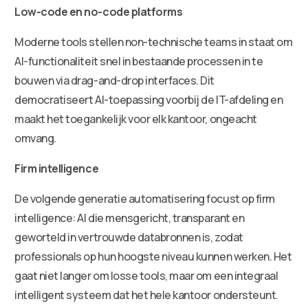
Low-code en no-code platforms
Moderne tools stellen non-technische teams in staat om
AI-functionaliteit snel in bestaande processen in te
bouwen via drag-and-drop interfaces. Dit
democratiseert AI-toepassing voorbij de IT-afdeling en
maakt het toegankelijk voor elk kantoor, ongeacht
omvang.
Firm intelligence
De volgende generatie automatisering focust op firm
intelligence: AI die mensgericht, transparant en
geworteld in vertrouwde databronnen is, zodat
professionals op hun hoogste niveau kunnen werken. Het
gaat niet langer om losse tools, maar om een integraal
intelligent systeem dat het hele kantoor ondersteunt.