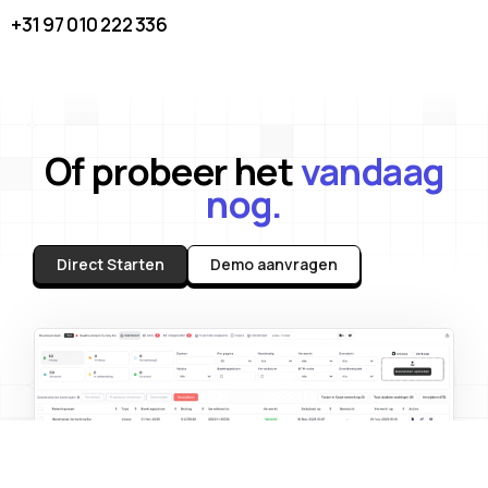
+31 97 010 222 336
Of probeer het
vandaag
nog.
Direct Starten
Demo aanvragen