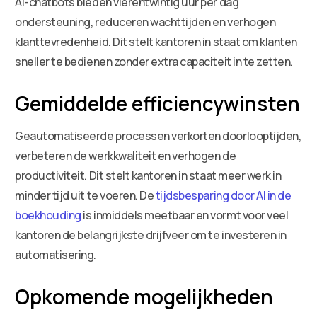
AI-chatbots bieden vierentwintig uur per dag
ondersteuning, reduceren wachttijden en verhogen
klanttevredenheid. Dit stelt kantoren in staat om klanten
sneller te bedienen zonder extra capaciteit in te zetten.
Gemiddelde efficiencywinsten
Geautomatiseerde processen verkorten doorlooptijden,
verbeteren de werkkwaliteit en verhogen de
productiviteit. Dit stelt kantoren in staat meer werk in
minder tijd uit te voeren. De
tijdsbesparing door AI in de
boekhouding
is inmiddels meetbaar en vormt voor veel
kantoren de belangrijkste drijfveer om te investeren in
automatisering.
Opkomende mogelijkheden