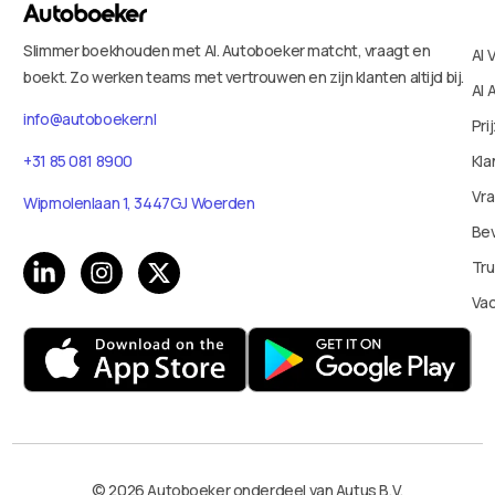
Slimmer boekhouden met AI. Autoboeker matcht, vraagt en
AI 
boekt. Zo werken teams met vertrouwen en zijn klanten altijd bij.
AI 
info@autoboeker.nl
Pri
+31 85 081 8900
Kla
Vr
Wipmolenlaan 1, 3447GJ Woerden
Bev
Tru
Va
© 2026 Autoboeker onderdeel van Autus B.V.