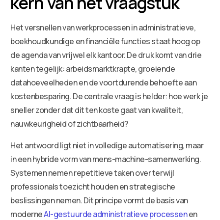
kern van het vraagstuk
Het versnellen van werkprocessen in administratieve,
boekhoudkundige en financiële functies staat hoog op
de agenda van vrijwel elk kantoor. De druk komt van drie
kanten tegelijk: arbeidsmarktkrapte, groeiende
datahoeveelheden en de voortdurende behoefte aan
kostenbesparing. De centrale vraag is helder: hoe werk je
sneller zonder dat dit ten koste gaat van kwaliteit,
nauwkeurigheid of zichtbaarheid?
Het antwoord ligt niet in volledige automatisering, maar
in een hybride vorm van mens-machine-samenwerking.
Systemen nemen repetitieve taken over terwijl
professionals toezicht houden en strategische
beslissingen nemen. Dit principe vormt de basis van
moderne
AI-gestuurde administratieve processen
en