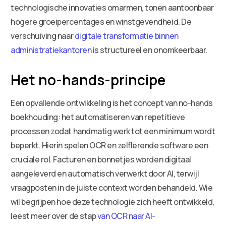
technologische innovaties omarmen, tonen aantoonbaar
hogere groeipercentages en winstgevendheid. De
verschuiving naar
digitale transformatie binnen
administratiekantoren
is structureel en onomkeerbaar.
Het no-hands-principe
Een opvallende ontwikkeling is het concept van no-hands
boekhouding: het automatiseren van repetitieve
processen zodat handmatig werk tot een minimum wordt
beperkt. Hierin spelen OCR en zelflerende software een
cruciale rol. Facturen en bonnetjes worden digitaal
aangeleverd en automatisch verwerkt door AI, terwijl
vraagposten in de juiste context worden behandeld. Wie
wil begrijpen hoe deze technologie zich heeft ontwikkeld,
leest meer over de stap
van OCR naar AI-