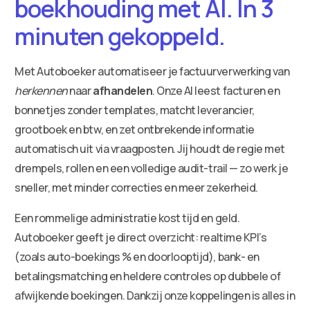
boekhouding met AI. In 3
minuten gekoppeld.
Met Autoboeker automatiseer je factuurverwerking van
herkennen
naar
afhandelen
. Onze AI leest facturen en
bonnetjes zonder templates, matcht leverancier,
grootboek en btw, en zet ontbrekende informatie
automatisch uit via vraagposten. Jij houdt de regie met
drempels, rollen en een volledige audit-trail — zo werk je
sneller, met minder correcties en meer zekerheid.
Een rommelige administratie kost tijd en geld.
Autoboeker geeft je direct overzicht: realtime KPI’s
(zoals auto-boekings % en doorlooptijd), bank- en
betalingsmatching en heldere controles op dubbele of
afwijkende boekingen. Dankzij onze koppelingen is alles in