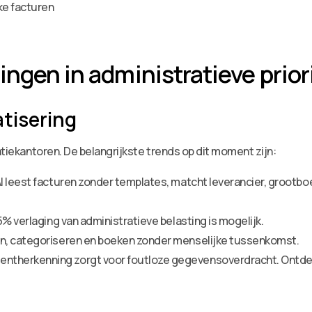
ke facturen
ngen in administratieve prior
atisering
ratiekantoren. De belangrijkste trends op dit moment zijn:
I leest facturen zonder templates, matcht leverancier, grootb
% verlaging van administratieve belasting is mogelijk.
n, categoriseren en boeken zonder menselijke tussenkomst.
herkenning zorgt voor foutloze gegevensoverdracht. Ontdek h