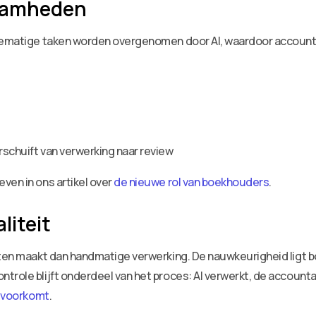
zaamheden
inematige taken worden overgenomen door AI, waardoor account
rschuift van verwerking naar review
ven in ons artikel over
de nieuwe rol van boekhouders
.
liteit
outen maakt dan handmatige verwerking. De nauwkeurigheid ligt
role blijft onderdeel van het proces: AI verwerkt, de accountan
g voorkomt
.