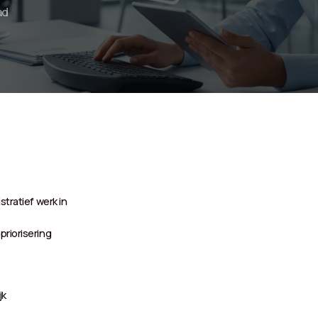
ad
stratief werk in
priorisering
jk