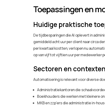
Toepassingen en mog
Huidige praktische to
De tijdbesparingen die AI oplevert in admini
gemiddeld acht uur per client naar circa de
per kwartaal kostten, verlopen nu automat
op van vijf tot vijftien uur per medewerker 
Sectoren en contexte
Automatisering is relevant voor diverse d
Administratiekantoren die schaalvoordee
Boekhouders die werken met kleinere 
MKB en zzp’ers die administratie in-hous