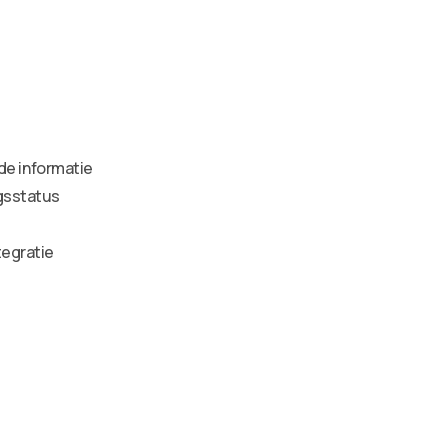
de informatie
ngsstatus
tegratie