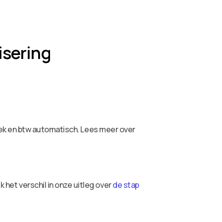
isering
oek en btw automatisch. Lees meer over
et verschil in onze uitleg over
de stap