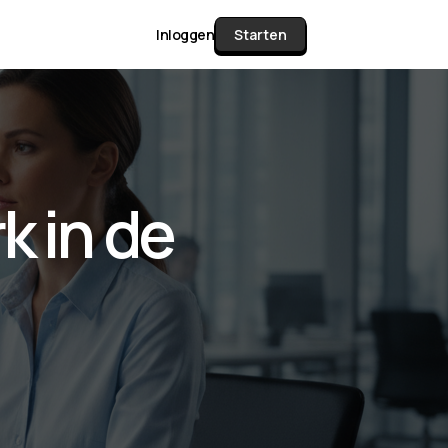
Inloggen
Starten
unctie Matrix
k in de
gelijk alle pakketten en mogelijkheden
or documenten verzamelen en facturen
werken tot controleren, boeken, bank
ching & klant dashboard.