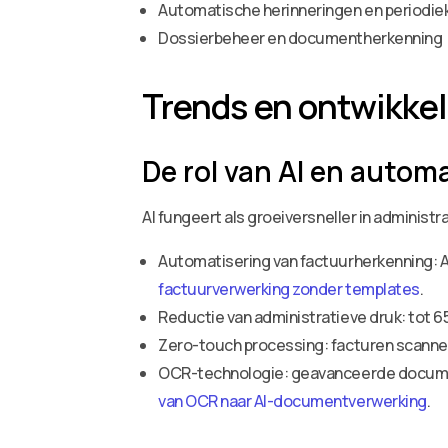
Automatische herinneringen en periodie
Dossierbeheer en documentherkenning
Trends en ontwikkeli
De rol van AI en autom
AI fungeert als groeiversneller in administ
Automatisering van factuurherkenning: A
factuurverwerking zonder templates
.
Reductie van administratieve druk: tot 65
Zero-touch processing: facturen scanne
OCR-technologie: geavanceerde document
van OCR naar AI-documentverwerking
.