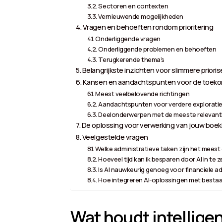
Sectoren en contexten
Vernieuwende mogelijkheden
Vragen en behoeften rondom prioritering
Onderliggende vragen
Onderliggende problemen en behoeften
Terugkerende thema’s
Belangrijkste inzichten voor slimmere prioris
Kansen en aandachtspunten voor de toek
Meest veelbelovende richtingen
Aandachtspunten voor verdere explorati
Deelonderwerpen met de meeste relevant
De oplossing voor verwerking van jouw boekh
Veelgestelde vragen
Welke administratieve taken zijn het meest
Hoeveel tijd kan ik besparen door AI in te z
Is AI nauwkeurig genoeg voor financiele ad
Hoe integreren AI-oplossingen met best
Wat houdt intelligen