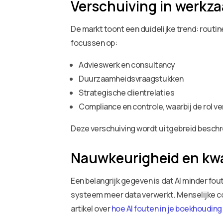
Verschuiving in werk
De markt toont een duidelijke trend: rout
focussen op:
Advieswerk en consultancy
Duurzaamheidsvraagstukken
Strategische clientrelaties
Compliance en controle, waarbij de rol ve
Deze verschuiving wordt uitgebreid beschre
Nauwkeurigheid en kwa
Een belangrijk gegeven is dat AI minder f
systeem meer data verwerkt. Menselijke cont
artikel over
hoe AI fouten in je boekhoudin