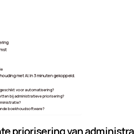
ering
omst
e
ie
ouding met AI. In 3 minuten gekoppeld.
 geschikt voor automatisering?
etten bij administratieve priorisering?
ministratie?
aande boekhoudsoftware?
te priorisering van administra