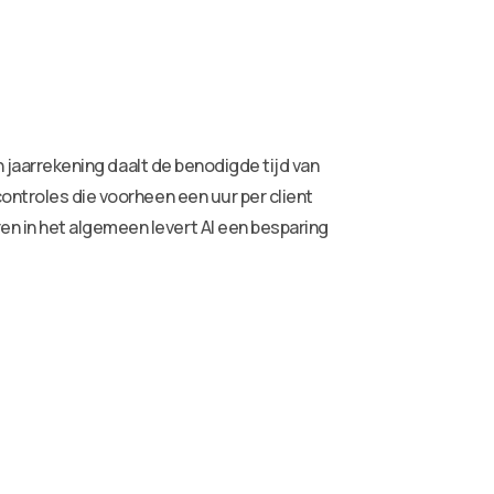
n jaarrekening daalt de benodigde tijd van
ontroles die voorheen een uur per client
n in het algemeen levert AI een besparing