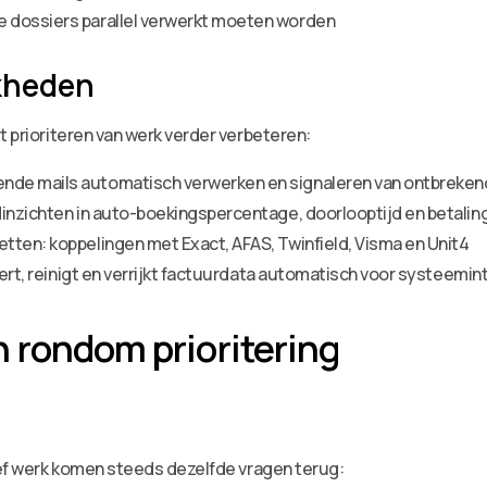
 dossiers parallel verwerkt moeten worden
kheden
t prioriteren van werk verder verbeteren:
de mails automatisch verwerken en signaleren van ontbreken
dinzichten in auto-boekingspercentage, doorlooptijd en betali
tten: koppelingen met Exact, AFAS, Twinfield, Visma en Unit4
eert, reinigt en verrijkt factuurdata automatisch voor systeemin
 rondom prioritering
tief werk komen steeds dezelfde vragen terug: