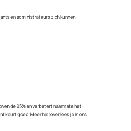
ants en administrateurs zich kunnen
 boven de 95% en verbetert naarmate het
t keurt goed. Meer hierover lees je in ons