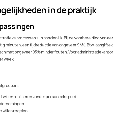
elijkheden in de praktijk
epassingen
stratieve processen zijn aanzienlijk. Bij de voorbereiding van ee
rtig minuten, een tijdreductie van ongeveer 94%. Btw-aangifte c
isch met ongeveer 95% minder fouten. Voor administratiekantore
per week.
n
oelgroepen:
l willen realiseren zonder personeelsgroei
ondernemingen
e willen regelen