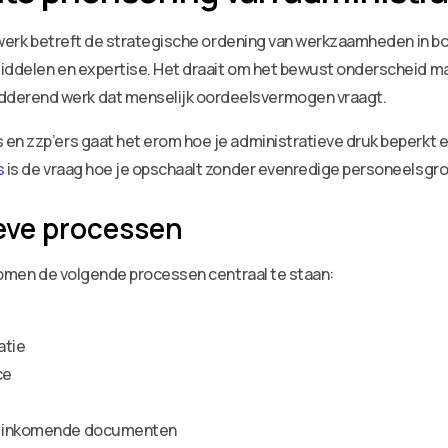
f werk betreft de strategische ordening van werkzaamheden in bo
middelen en expertise. Het draait om het bewust onderscheid m
derend werk dat menselijk oordeelsvermogen vraagt.
en zzp’ers gaat het erom hoe je administratieve druk beperkt en
s
is de vraag hoe je opschaalt zonder evenredige personeelsgro
eve processen
 komen de volgende processen centraal te staan:
atie
ce
oor inkomende documenten