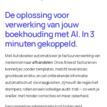
De oplossing voor
verwerking van jouw
boekhouding met AI. In 3
minuten gekoppeld.
Met Autoboeker automatiseer je factuurverwerking van
herkennen
naar
afhandelen
. Onze AI leest facturen en
bonnetjes zonder templates, matcht leverancier,
grootboek en btw, en zet ontbrekende informatie
automatisch uit via vraagposten. Jij houdt de regie met
drempels, rollen en een volledige audit-trail — zo werk je
sneller, met minder correcties en meer zekerheid.
Een rommelige administratie kost tijd en geld.