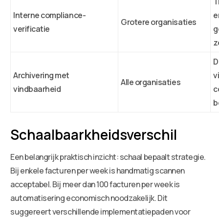
T
Interne compliance-
e
Grotere organisaties
verificatie
g
z
D
Archivering met
v
Alle organisaties
vindbaarheid
c
b
Schaalbaarkheidsverschil
Een belangrijk praktisch inzicht: schaal bepaalt strategie.
Bij enkele facturen per week is handmatig scannen
acceptabel. Bij meer dan 100 facturen per week is
automatisering economisch noodzakelijk. Dit
suggereert verschillende implementatiepaden voor