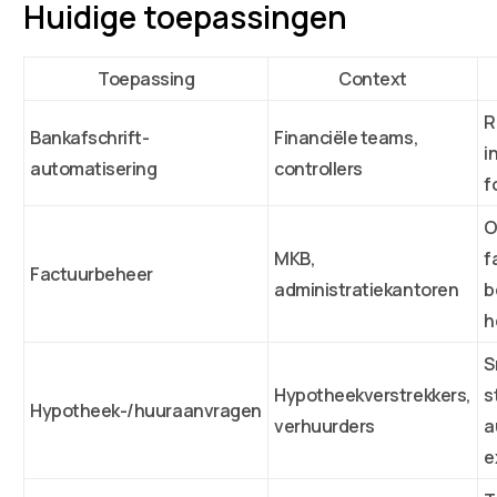
Huidige toepassingen
Toepassing
Context
R
Bankafschrift-
Financiële teams,
i
automatisering
controllers
f
O
MKB,
f
Factuurbeheer
administratiekantoren
b
h
S
Hypotheekverstrekkers,
s
Hypotheek-/huuraanvragen
verhuurders
a
e