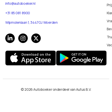
info@autoboeker.nl
Pri
Kla
+31 85 081 8900
Vr
Wipmolenlaan 1, 3447GJ Woerden
Bev
Tru
Va
© 2026 Autoboeker onderdeel van Autus B.V.