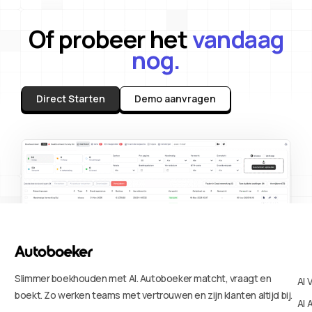
Of probeer het
vandaag
nog.
Direct Starten
Demo aanvragen
Slimmer boekhouden met AI. Autoboeker matcht, vraagt en
AI 
boekt. Zo werken teams met vertrouwen en zijn klanten altijd bij.
AI 