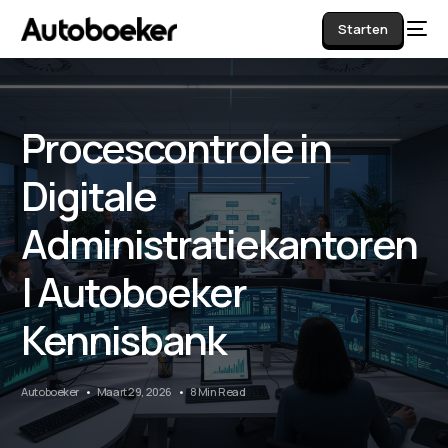
Starten
Procescontrole in
AI
Digitale
Administratiekantoren
| Autoboeker
Kennisbank
Autoboeker
Maart 29, 2026
8 Min Read