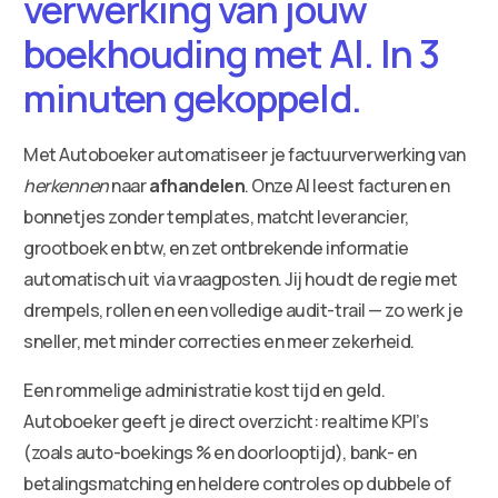
verwerking van jouw
boekhouding met AI. In 3
minuten gekoppeld.
Met Autoboeker automatiseer je factuurverwerking van
herkennen
naar
afhandelen
. Onze AI leest facturen en
bonnetjes zonder templates, matcht leverancier,
grootboek en btw, en zet ontbrekende informatie
automatisch uit via vraagposten. Jij houdt de regie met
drempels, rollen en een volledige audit-trail — zo werk je
sneller, met minder correcties en meer zekerheid.
Een rommelige administratie kost tijd en geld.
Autoboeker geeft je direct overzicht: realtime KPI’s
(zoals auto-boekings % en doorlooptijd), bank- en
betalingsmatching en heldere controles op dubbele of