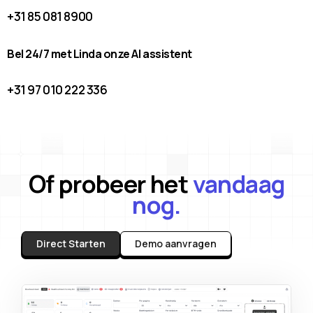
+31 85 081 8900
Bel 24/7 met Linda onze AI assistent
+31 97 010 222 336
Of probeer het
vandaag
nog.
Direct Starten
Demo aanvragen