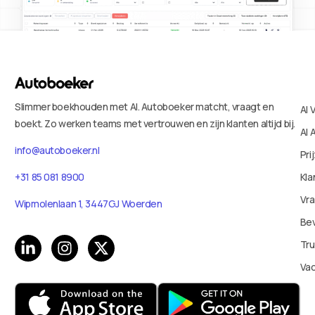
Slimmer boekhouden met AI. Autoboeker matcht, vraagt en
AI 
boekt. Zo werken teams met vertrouwen en zijn klanten altijd bij.
AI 
info@autoboeker.nl
Pri
+31 85 081 8900
Kla
Vr
Wipmolenlaan 1, 3447GJ Woerden
Bev
Tru
Va