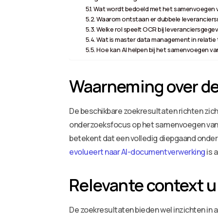
Wat wordt bedoeld met het samenvoegen v
Waarom ontstaan er dubbele leveranciers
Welke rol speelt OCR bij leveranciersgeg
Wat is master data management in relatie
Hoe kan AI helpen bij het samenvoegen va
Waarneming over de
De beschikbare zoekresultaten richten zic
onderzoeksfocus op het samenvoegen van le
betekent dat een volledig diepgaand onderz
evolueert naar AI-documentverwerking
is 
Relevante context u
De zoekresultaten bieden wel inzichten in