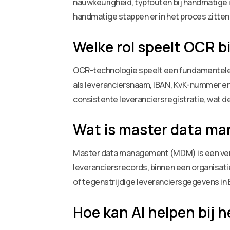
nauwkeurigheid, typfouten bij handmatige 
handmatige stappen er in het proces zitten,
Welke rol speelt OCR b
OCR-technologie speelt een fundamentele 
als leveranciersnaam, IBAN, KvK-nummer en
consistente leveranciersregistratie, wat d
Wat is master data ma
Master data management (MDM) is een verz
leveranciersrecords, binnen een organisati
of tegenstrijdige leveranciersgegevens i
Hoe kan AI helpen bij 