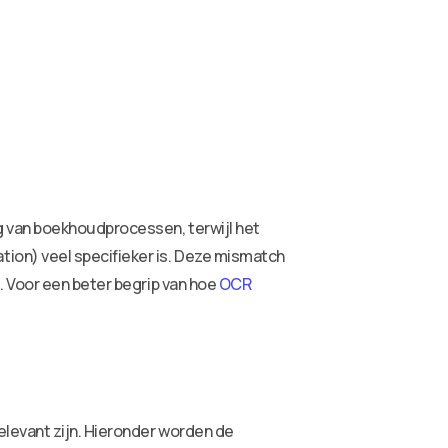
g van boekhoudprocessen, terwijl het
ion) veel specifieker is. Deze mismatch
. Voor een beter begrip van hoe
OCR
levant zijn. Hieronder worden de