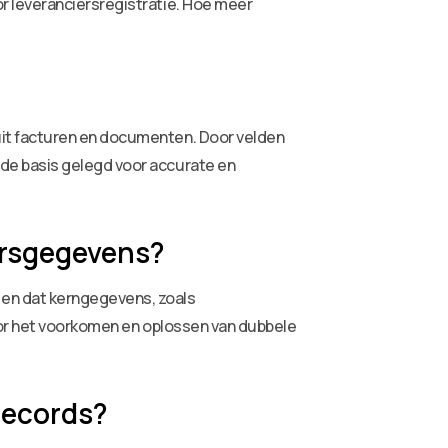
r leveranciersregistratie. Hoe meer
uit facturen en documenten. Door velden
de basis gelegd voor accurate en
ersgegevens?
en dat kerngegevens, zoals
oor het voorkomen en oplossen van dubbele
records?