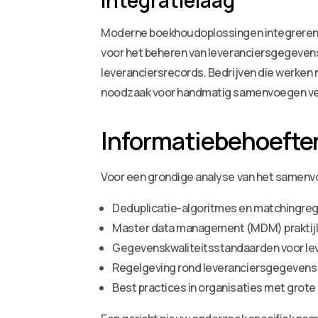
Integratielaag
Moderne boekhoudoplossingen integreren 
voor het beheren van leveranciersgegevens o
leveranciersrecords. Bedrijven die werken
noodzaak voor handmatig samenvoegen ve
Informatiebehoeften
Voor een grondige analyse van het samenv
Deduplicatie-algoritmes en matchingreg
Master data management (MDM) praktij
Gegevenskwaliteitsstandaarden voor le
Regelgeving rond leveranciersgegevens
Best practices in organisaties met grot