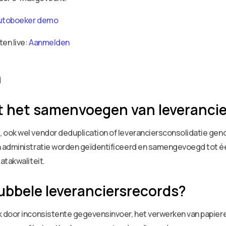
utoboeker demo
ten live:
Aanmelden
n
 het samenvoegen van leverancie
ook wel vendor deduplication of leveranciersconsolidatie geno
 administratie worden geïdentificeerd en samengevoegd tot één
atakwaliteit.
bbele leveranciersrecords?
k door inconsistente gegevensinvoer, het verwerken van papie