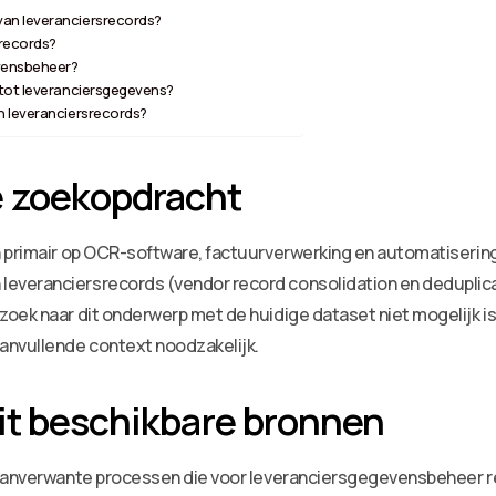
an leveranciersrecords?
records?
evensbeheer?
 tot leveranciersgegevens?
n leveranciersrecords?
 zoekopdracht
h primair op OCR-software, factuurverwerking en automatiserin
veranciersrecords (vendor record consolidation en deduplicat
oek naar dit onderwerp met de huidige dataset niet mogelijk is
aanvullende context noodzakelijk.
it beschikbare bronnen
 aanverwante processen die voor leveranciersgegevensbeheer re