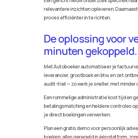
Een gericht nieuw onderzoek specifiek na
relevantere inzichten opleveren. Daarnaast
proces efficiënter in te richten.
De oplossing voor v
minuten gekoppeld.
Met Autoboeker automatiseer je factuurv
leverancier, grootboek en btw, en zet ontbr
audit-trail — zo werk je sneller, met minder
Een rommelige administratie kost tijd en ge
betalingsmatching en heldere controles op 
je direct boekingen verwerken.
Plan een gratis demo voor persoonlijk adv
boeken: alles geregeld in één platform, zo