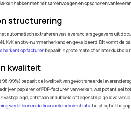
akvlakken hebben met het samenvoegen en opschonen van levera
n structurering
n het automatisch extraheren van leveranciersgegevens uit doc
AN, KvK en btw-nummer herkend en gevalideerd. Dit vormt de bas
s herkent op facturen
bepaalt in grote mate of er later dubbele 
n kwaliteit
98-99%) bepaalt de kwaliteit van geëxtraheerde leveranciersg
edrijven papieren of PDF-facturen verwerken, wat potentieel to
vastgelegd, ontstaan er dubbele of tegenstrijdige leverancie
ning werkt binnen de financiële administratie
helpt bij het begri