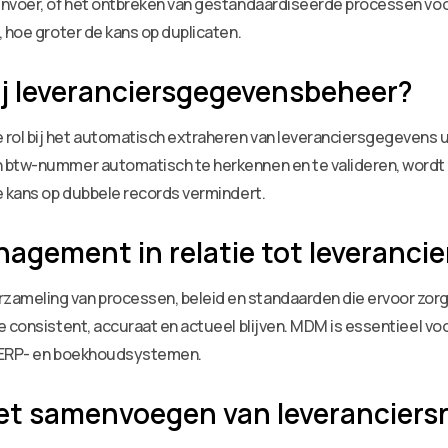
invoer, of het ontbreken van gestandaardiseerde processen voo
 hoe groter de kans op duplicaten.
ij leveranciersgegevensbeheer?
rol bij het automatisch extraheren van leveranciersgegevens 
 btw-nummer automatisch te herkennen en te valideren, wordt 
e kans op dubbele records vermindert.
nagement in relatie tot leveranci
ameling van processen, beleid en standaarden die ervoor zorg
e consistent, accuraat en actueel blijven. MDM is essentieel v
n ERP- en boekhoudsystemen.
het samenvoegen van leveranciers