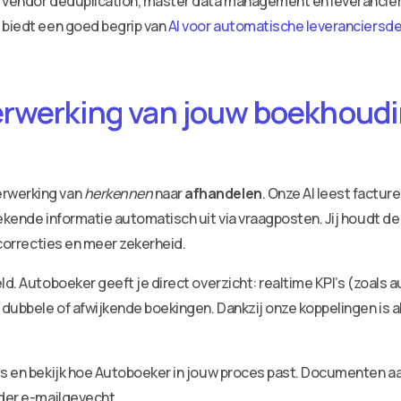
ar vendor deduplication, master data management en leveranci
 biedt een goed begrip van
AI voor automatische leveranciersde
erwerking van jouw boekhoudin
erwerking van
herkennen
naar
afhandelen
. Onze AI leest factu
ekende informatie automatisch uit via vraagposten. Jij houdt de
 correcties en meer zekerheid.
ld. Autoboeker geeft je direct overzicht: realtime KPI’s (zoals 
dubbele of afwijkende boekingen. Dankzij onze koppelingen is a
ies en bekijk hoe Autoboeker in jouw proces past. Documenten 
nder e-mailgevecht.