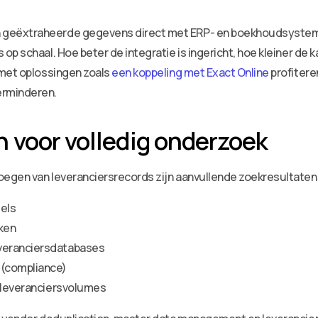
geëxtraheerde gegevens direct met ERP- en boekhoudsystemen
p schaal. Hoe beter de integratie is ingericht, hoe kleiner de 
 met oplossingen zoals
een koppeling met Exact Online
profitere
rminderen.
 voor volledig onderzoek
oegen van leveranciersrecords zijn aanvullende zoekresultate
els
ken
veranciersdatabases
 (compliance)
e leveranciersvolumes