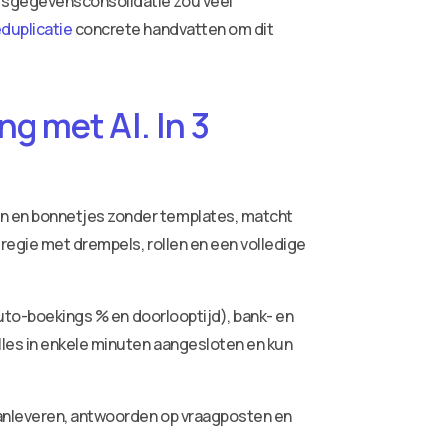
ersgegevensconsolidatie zou veel
duplicatie
concrete handvatten om dit
g met AI. In 3
ren en bonnetjes zonder templates, matcht
 regie met drempels, rollen en een volledige
auto-boekings % en doorlooptijd), bank- en
lles in enkele minuten aangesloten en kun
aanleveren, antwoorden op vraagposten en