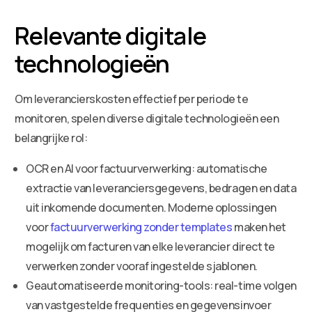
Relevante digitale
technologieën
Om leverancierskosten effectief per periode te
monitoren, spelen diverse digitale technologieën een
belangrijke rol:
OCR en AI voor factuurverwerking: automatische
extractie van leveranciersgegevens, bedragen en data
uit inkomende documenten. Moderne oplossingen
voor
factuurverwerking zonder templates
maken het
mogelijk om facturen van elke leverancier direct te
verwerken zonder vooraf ingestelde sjablonen.
Geautomatiseerde monitoring-tools: real-time volgen
van vastgestelde frequenties en gegevensinvoer