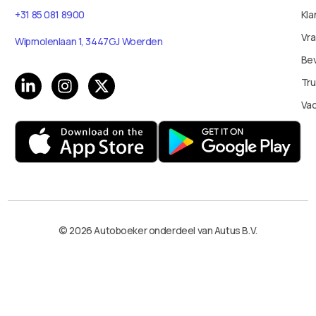
Kla
+31 85 081 8900
Vr
Wipmolenlaan 1, 3447GJ Woerden
Bev
Tru
Va
© 2026 Autoboeker onderdeel van Autus B.V.