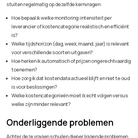
stuiten regelmatig op dezelfde kernvragen:
Hoe bepaal ik welke monitoring-intensiteit per
leverancier of kostencategorie realistisch en efficiënt
is?
Welke tijdshorizon (dag, week, maand, jaar) is relevant
voor verschillende soorten uitgaven?
Hoe herken ik automatisch of prijzen ongerechtvaardig
toenemen?
Hoe zorg ik dat kostendata actueel blijft en niet te oud
is voor beslissingen?
Welke kostencategorieën moet ik echt volgen versus
welke zijn minder relevant?
Onderliggende problemen
Achter deze vragen schuilen dieper liggende problemen