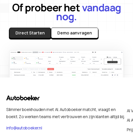
Of probeer het
vandaag
nog.
Direct Starten
Demo aanvragen
Slimmer boekhouden met AI. Autoboeker matcht, vraagt en
AI 
boekt. Zo werken teams met vertrouwen en zijn klanten altijd bij.
AI 
info@autoboeker.nl
Pri