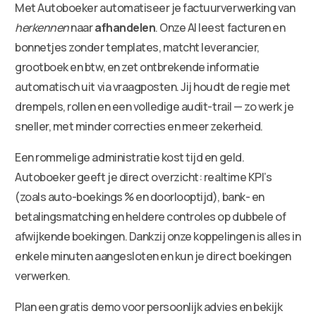
Met Autoboeker automatiseer je factuurverwerking van
herkennen
naar
afhandelen
. Onze AI leest facturen en
bonnetjes zonder templates, matcht leverancier,
grootboek en btw, en zet ontbrekende informatie
automatisch uit via vraagposten. Jij houdt de regie met
drempels, rollen en een volledige audit-trail — zo werk je
sneller, met minder correcties en meer zekerheid.
Een rommelige administratie kost tijd en geld.
Autoboeker geeft je direct overzicht: realtime KPI’s
(zoals auto-boekings % en doorlooptijd), bank- en
betalingsmatching en heldere controles op dubbele of
afwijkende boekingen. Dankzij onze koppelingen is alles in
enkele minuten aangesloten en kun je direct boekingen
verwerken.
Plan een gratis demo voor persoonlijk advies en bekijk