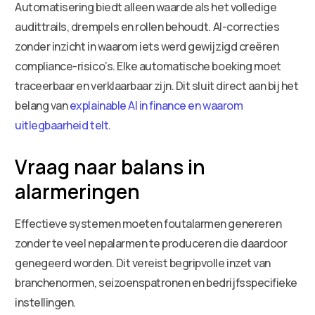
Automatisering biedt alleen waarde als het volledige
audittrails, drempels en rollen behoudt. AI-correcties
zonder inzicht in waarom iets werd gewijzigd creëren
compliance-risico’s. Elke automatische boeking moet
traceerbaar en verklaarbaar zijn. Dit sluit direct aan bij het
belang van
explainable AI in finance en waarom
uitlegbaarheid telt
.
Vraag naar balans in
alarmeringen
Effectieve systemen moeten foutalarmen genereren
zonder te veel nepalarmen te produceren die daardoor
genegeerd worden. Dit vereist begripvolle inzet van
branchenormen, seizoenspatronen en bedrijfsspecifieke
instellingen.