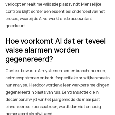
verloopt en realtime validatie plaatsvindt. Menselijke
controle blijft echter een essentieel onderdeel van het
proces, waarbij de AI verwerkt en de accountant
goedkeurt.
Hoe voorkomt AI dat er teveel
valse alarmen worden
gegenereerd?
Contextbewuste AI-systemen nemen branchenormen,
seizoenspatronen en bedrijfsspecifieke praktijken mee in
hun analyse. Hierdoor worden alleen werkbare meldingen
gegenereerd in plaats van ruis. Een transactie die in
december afwijkt van het jaargemiddelde maar past
binnen een seizoenspatroon, wordt dan niet onnodig
gemarkeerd als afwijkend.