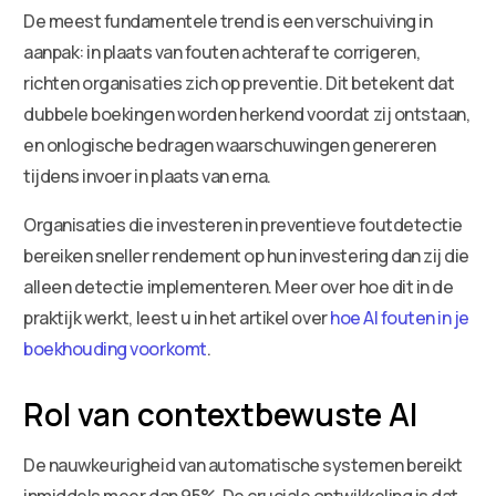
De meest fundamentele trend is een verschuiving in
aanpak: in plaats van fouten achteraf te corrigeren,
richten organisaties zich op preventie. Dit betekent dat
dubbele boekingen worden herkend voordat zij ontstaan,
en onlogische bedragen waarschuwingen genereren
tijdens invoer in plaats van erna.
Organisaties die investeren in preventieve foutdetectie
bereiken sneller rendement op hun investering dan zij die
alleen detectie implementeren. Meer over hoe dit in de
praktijk werkt, leest u in het artikel over
hoe AI fouten in je
boekhouding voorkomt
.
Rol van contextbewuste AI
De nauwkeurigheid van automatische systemen bereikt
inmiddels meer dan 95%. De cruciale ontwikkeling is dat