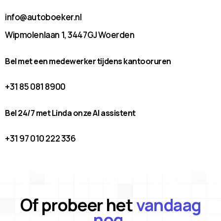
info@autoboeker.nl
Wipmolenlaan 1, 3447GJ Woerden
Bel met een medewerker tijdens kantooruren
+31 85 081 8900
Bel 24/7 met Linda onze AI assistent
+31 97 010 222 336
Of probeer het
vandaag
nog.