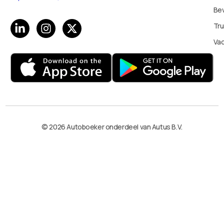
Bev
Tru
Va
© 2026 Autoboeker onderdeel van Autus B.V.