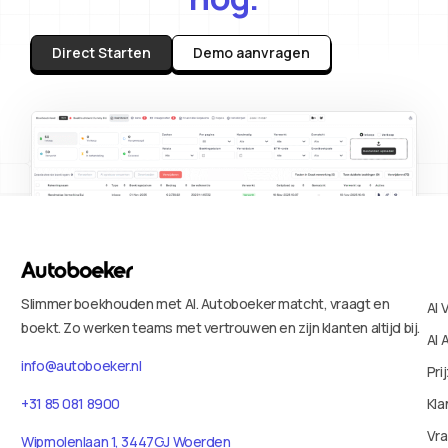
Direct Starten
Demo aanvragen
Slimmer boekhouden met AI. Autoboeker matcht, vraagt en
AI 
boekt. Zo werken teams met vertrouwen en zijn klanten altijd bij.
AI 
info@autoboeker.nl
Pri
+31 85 081 8900
Kla
Vr
Wipmolenlaan 1, 3447GJ Woerden