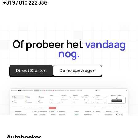
+31 97 010 222 336
Of probeer het
vandaag
nog.
Direct Starten
Demo aanvragen