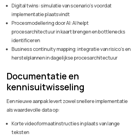
Digital twins: simulatie van scenario’s voordat
implementatie plaatsvindt
Procesmodellering door AI: AI helpt
procesarchitectuur in kaart brengen en bottlenecks
identificeren
Business continuity mapping: integratie van risico’s en
herstelplannen in dagelijkse procesarchitectuur
Documentatie en
kennisuitwisseling
Een nieuwe aanpak levert zowel snellere implementatie
als waardevolle data op:
Korte videoformaatinstructies in plaats van lange
teksten