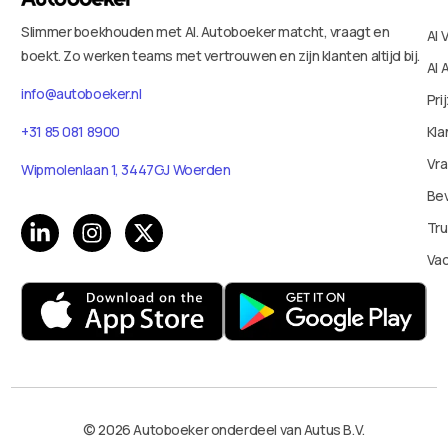
Slimmer boekhouden met AI. Autoboeker matcht, vraagt en
AI 
boekt. Zo werken teams met vertrouwen en zijn klanten altijd bij.
AI 
info@autoboeker.nl
Pri
+31 85 081 8900
Kla
Vr
Wipmolenlaan 1, 3447GJ Woerden
Bev
Tru
Va
© 2026 Autoboeker onderdeel van Autus B.V.