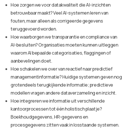
Hoe zorgen we voor datakwaliteit die AI-inzichten
betrouwbaar maakt? Veel AI-systemen leren van
fouten, maar alleen als corrigeerde gegevens
teruggevoerd worden.
Hoe waarborgen we transparantie en compliance van
AI-besluiten? Organisaties moeten kunnen uitleggen
waarom AI bepaalde categorisaties, flaggingen of
aanbevelingen doet.
Hoe schakelen we over van reactief naar predictief
managementinformatie? Huidige systemen geven nog
grotendeels terugkijkende informatie; predictieve
modellen vragen andere dataverzameling en inzicht.
Hoe integreren we informatie uit verschillende
kantoorprocessen tot één holistisch plaatje?
Boekhoudgegevens, HR-gegevens en
procesgegevens zitten vaak in losstaande systemen.