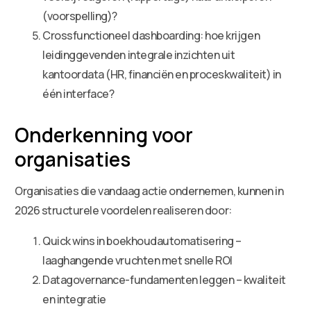
(voorspelling)?
Crossfunctioneel dashboarding: hoe krijgen
leidinggevenden integrale inzichten uit
kantoordata (HR, financiën en proceskwaliteit) in
één interface?
Onderkenning voor
organisaties
Organisaties die vandaag actie ondernemen, kunnen in
2026 structurele voordelen realiseren door:
Quick wins in boekhoudautomatisering –
laaghangende vruchten met snelle ROI
Datagovernance-fundamenten leggen – kwaliteit
en integratie