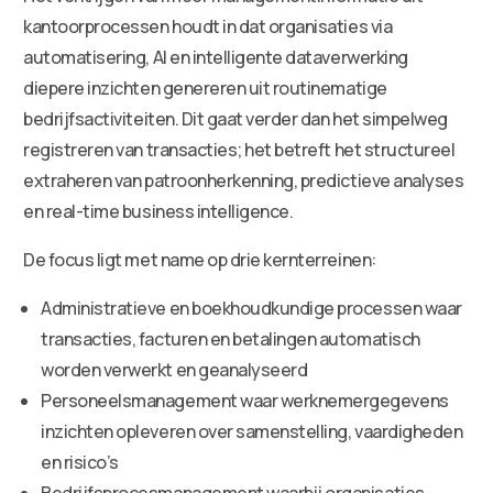
kantoorprocessen houdt in dat organisaties via
automatisering, AI en intelligente dataverwerking
diepere inzichten genereren uit routinematige
bedrijfsactiviteiten. Dit gaat verder dan het simpelweg
registreren van transacties; het betreft het structureel
extraheren van patroonherkenning, predictieve analyses
en real-time business intelligence.
De focus ligt met name op drie kernterreinen:
Administratieve en boekhoudkundige processen waar
transacties, facturen en betalingen automatisch
worden verwerkt en geanalyseerd
Personeelsmanagement waar werknemergegevens
inzichten opleveren over samenstelling, vaardigheden
en risico’s
Bedrijfsprocesmanagement waarbij organisaties