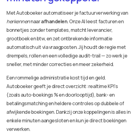
Met Autoboeker automatiseer je factuurverwerking van
herkennen
naar
afhandelen
. Onze AI leest facturen en
bonnetjes zonder templates, matcht leverancier,
grootboek en btw, en zet ontbrekende informatie
automatisch uit via vraagposten. Jij houdt de regie met
drempels, rollen en een volledige audit-trail — zo werk je
sneller, met minder correcties en meer zekerheid.
Een rommelige administratie kost tijd en geld.
Autoboeker geeft je direct overzicht: realtime KPI’s
(zoals auto-boekings % en doorlooptijd), bank- en
betalingsmatching en heldere controles op dubbele of
afwijkende boekingen. Dankzij onze koppelingen is alles in
enkele minuten aangesloten en kun je direct boekingen
verwerken.