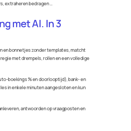
rs, extraheren bedragen …
g met AI. In 3
ren en bonnetjes zonder templates, matcht
 regie met drempels, rollen en een volledige
auto-boekings % en doorlooptijd), bank- en
lles in enkele minuten aangesloten en kun
aanleveren, antwoorden op vraagposten en