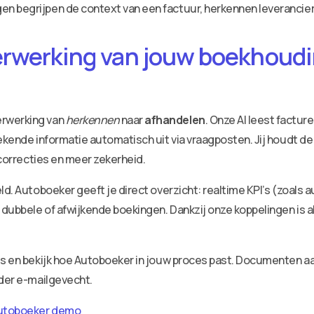
n begrijpen de context van een factuur, herkennen leverancie
erwerking van jouw boekhoudin
erwerking van
herkennen
naar
afhandelen
. Onze AI leest factu
ekende informatie automatisch uit via vraagposten. Jij houdt de
 correcties en meer zekerheid.
ld. Autoboeker geeft je direct overzicht: realtime KPI’s (zoals 
dubbele of afwijkende boekingen. Dankzij onze koppelingen is a
ies en bekijk hoe Autoboeker in jouw proces past. Documenten 
nder e-mailgevecht.
utoboeker demo