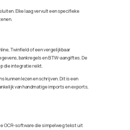
uiten. Elke laag vervult een specifieke
tenen.
ne, Twinfield of een vergelijkbaar
sgegevens, bankregels en BTW-aangiftes. De
die integratie reikt.
kunnen lezen en schrijven. Dit is een
nkelijk van handmatige imports en exports,
ele OCR-software die simpelweg tekst uit