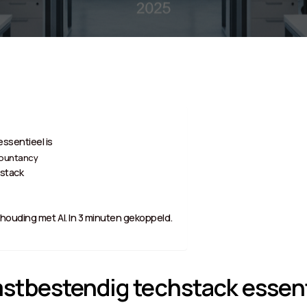
ssentieel is
countancy
stack
houding met AI. In 3 minuten gekoppeld.
tbestendig techstack essenti