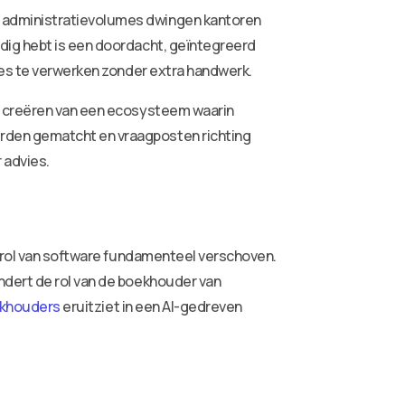
e administratievolumes dwingen kantoren
dig hebt is een doordacht, geïntegreerd
ies te verwerken zonder extra handwerk.
et creëren van een ecosysteem waarin
rden gematcht en vraagposten richting
 advies.
e rol van software fundamenteel verschoven.
ndert de rol van de boekhouder van
ekhouders
eruitziet in een AI-gedreven