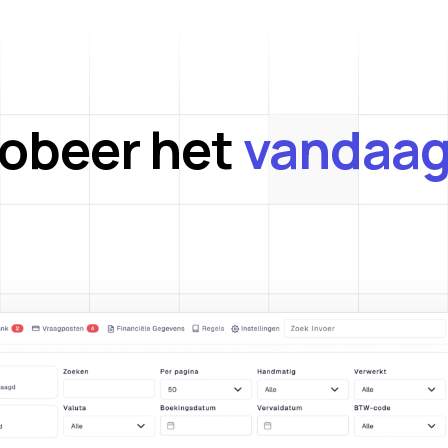
robeer het
vandaag