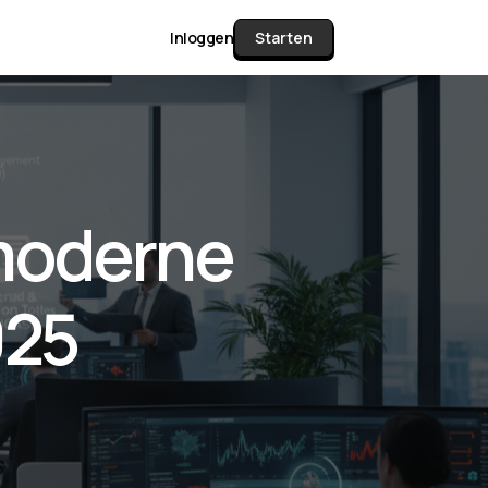
Inloggen
Starten
unctie Matrix
 moderne
gelijk alle pakketten en mogelijkheden
or documenten verzamelen en facturen
025
werken tot controleren, boeken, bank
ching & klant dashboard.