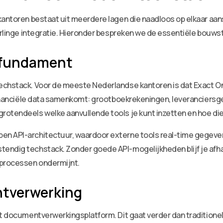
antoren bestaat uit meerdere lagen die naadloos op elkaar aansl
derlinge integratie. Hieronder bespreken we de essentiële bouws
 fundament
chstack. Voor de meeste Nederlandse kantoren is dat Exact Onli
e financiële data samenkomt: grootboekrekeningen, leverancier
otendeels welke aanvullende tools je kunt inzetten en hoe diep 
n API-architectuur, waardoor externe tools real-time gegevens 
endig techstack. Zonder goede API-mogelijkheden blijf je afha
 processen ondermijnt.
tverwerking
nt documentverwerkingsplatform. Dit gaat verder dan tradition