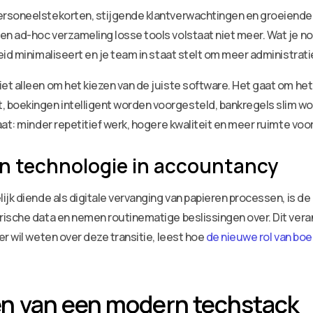
ersoneelstekorten, stijgende klantverwachtingen en groeiend
n ad-hoc verzameling losse tools volstaat niet meer. Wat je no
eid minimaliseert en je team in staat stelt om meer administrat
et alleen om het kiezen van de juiste software. Het gaat om h
boekingen intelligent worden voorgesteld, bankregels slim wo
at: minder repetitief werk, hogere kwaliteit en meer ruimte voor
an technologie in accountancy
ijk diende als digitale vervanging van papieren processen, is d
rische data en nemen routinematige beslissingen over. Dit vera
r wil weten over deze transitie, leest hoe
de nieuwe rol van bo
n van een modern techstack