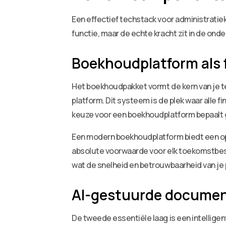
Een effectief techstack voor administratiek
functie, maar de echte kracht zit in de on
Boekhoudplatform als
Het boekhoudpakket vormt de kern van je te
platform. Dit systeem is de plek waar all
keuze voor een boekhoudplatform bepaalt gr
Een modern boekhoudplatform biedt een ope
absolute voorwaarde voor elk toekomstbest
wat de snelheid en betrouwbaarheid van je
AI-gestuurde documen
De tweede essentiële laag is een intellige