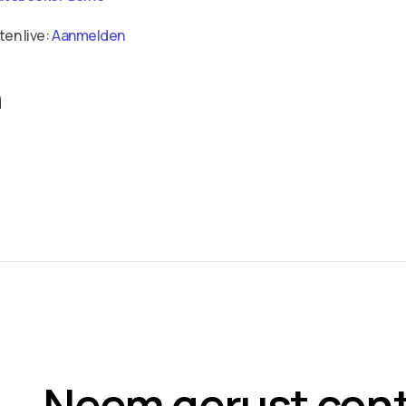
ten live:
Aanmelden
n
Neem gerust con