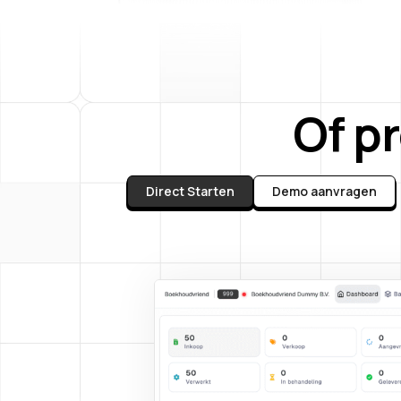
Of p
Direct Starten
Demo aanvragen