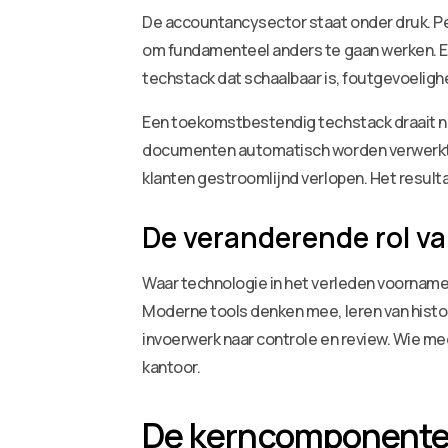
De accountancysector staat onder druk. P
om fundamenteel anders te gaan werken. Ee
techstack dat schaalbaar is, foutgevoeligh
Een toekomstbestendig techstack draait ni
documenten automatisch worden verwerkt, 
klanten gestroomlijnd verlopen. Het resulta
De veranderende rol v
Waar technologie in het verleden voornamel
Moderne tools denken mee, leren van histo
invoerwerk naar controle en review. Wie mee
kantoor.
De kerncomponente