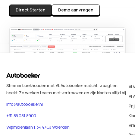
Direct Starten
Demo aanvragen
Slimmer boekhouden met AI. Autoboeker matcht, vraagt en
AI 
boekt. Zo werken teams met vertrouwen en zijn klanten altijd bij.
AI 
info@autoboeker.nl
Pri
+31 85 081 8900
Kla
Vr
Wipmolenlaan 1, 3447GJ Woerden
Bev