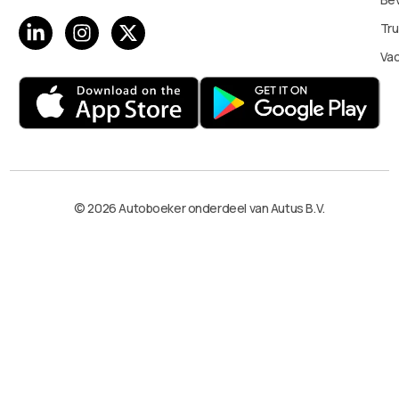
Tru
Va
© 2026 Autoboeker onderdeel van Autus B.V.