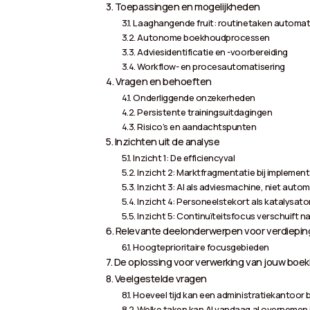
Toepassingen en mogelijkheden
Laaghangende fruit: routinetaken automat
Autonome boekhoudprocessen
Adviesidentificatie en -voorbereiding
Workflow- en procesautomatisering
Vragen en behoeften
Onderliggende onzekerheden
Persistente trainingsuitdagingen
Risico’s en aandachtspunten
Inzichten uit de analyse
Inzicht 1: De efficiencyval
Inzicht 2: Marktfragmentatie bij implement
Inzicht 3: AI als adviesmachine, niet autom
Inzicht 4: Personeelstekort als katalysator,
Inzicht 5: Continuïteitsfocus verschuift n
Relevante deelonderwerpen voor verdiepin
Hoogteprioritaire focusgebieden
De oplossing voor verwerking van jouw boekh
Veelgestelde vragen
Hoeveel tijd kan een administratiekantoor 
Welke taken kan AI vandaag al overnemen 