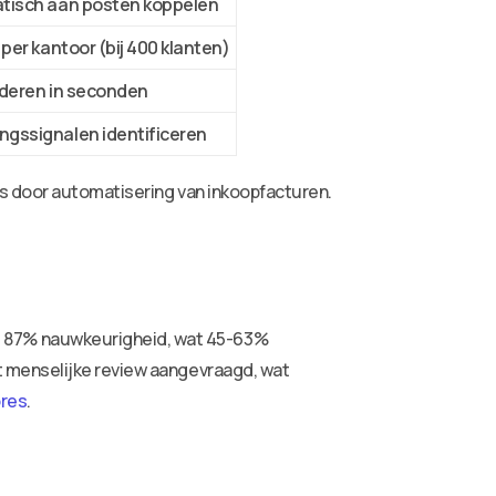
tisch aan posten koppelen
per kantoor (bij 400 klanten)
lideren in seconden
gssignalen identificeren
s door automatisering van inkoopfacturen.
 87% nauwkeurigheid, wat 45-63%
t menselijke review aangevraagd, wat
ores
.