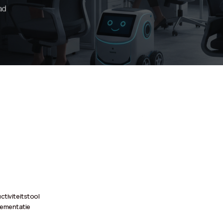
ad
uctiviteitstool
lementatie