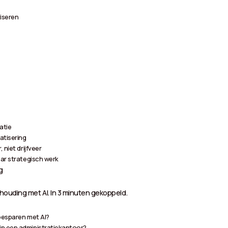
iseren
atie
atisering
 niet drijfveer
aar strategisch werk
g
ouding met AI. In 3 minuten gekoppeld.
besparen met AI?
in een administratiekantoor?