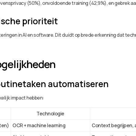
evensprivacy (50%), onvoldoende training (42,9%), en gebrek aan
sche prioriteit
eringen in AI en software. Dit duidt op brede erkenning dat tech
gelijkheden
outinetaken automatiseren
elijk impact hebben:
Technologie
ten)
OCR + machine learning
Context begrijpen,