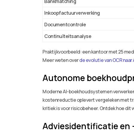
Bankmatching
Inkoopfactuurverwerking
Documentcontrole
Continuïteitsanalyse
Praktijkvoorbeeld: een kantoor met 25 med
Meer weten over
de evolutie van OCR naa
Autonome boekhoudp
Moderne AI-boekhoudsystemen verwerken b
kostenreductie oplevert vergeleken met tr
kritiek is voor risicobeheer. Ontdek hoe dit 
Adviesidentificatie en