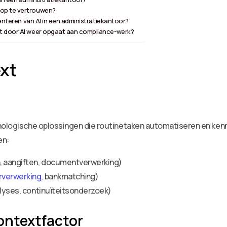
 op te vertrouwen?
menteren van AI in een administratiekantoor?
it door AI weer opgaat aan compliance-werk?
xt
nologische oplossingen die routinetaken automatiseren en kenn
en:
n, aangiften, documentverwerking)
rverwerking
, bankmatching)
alyses, continuïteitsonderzoek)
ontextfactor