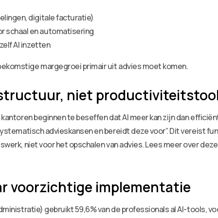
ingen, digitale facturatie)
r schaal en automatisering
elf AI inzetten
oekomstige margegroei primair uit advies moet komen.
astructuur, niet productiviteitstoo
 kantoren beginnen te beseffen dat AI meer kan zijn dan efficiënt
 systematisch advieskansen en bereidt deze voor”. Dit vereist f
iswerk, niet voor het opschalen van advies. Lees meer over deze 
r voorzichtige implementatie
dministratie) gebruikt 59,6% van de professionals al AI-tools, vo