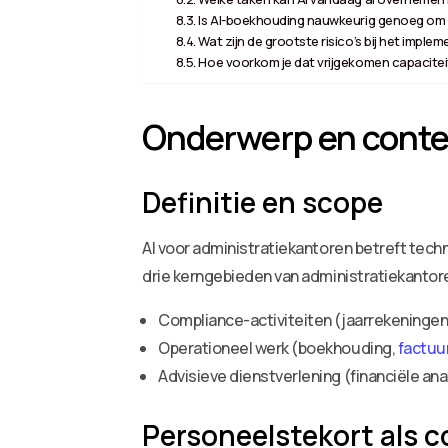
Is AI-boekhouding nauwkeurig genoeg om
Wat zijn de grootste risico’s bij het imple
Hoe voorkom je dat vrijgekomen capacite
Onderwerp en conte
Definitie en scope
AI voor administratiekantoren betreft tech
drie kerngebieden van administratiekantor
Compliance-activiteiten (jaarrekeninge
Operationeel werk (boekhouding,
factuu
Advisieve dienstverlening (financiële an
Personeelstekort als c