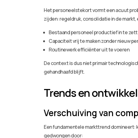
Het personeelstekort vormt een acuut pro
zijden: regeldruk, consolidatie in de markt
Bestaand personeel productief in te zet
Capaciteit vrij te maken zonder nieuw pe
Routinewerk efficiënter uit te voeren
De context is dus niet primair technologis
gehandhaafd blijft.
Trends en ontwikke
Verschuiving van comp
Een fundamentele markttrend domineert: ka
gedwongen door: