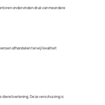
antoren ondervinden druk van meerdere
ensen afhandelen terwijl kwaliteit
dienstverlening. Deze verschuiving is