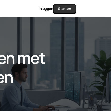
Inloggen
Starten
unctie Matrix
ren met
gelijk alle pakketten en mogelijkheden
or documenten verzamelen en facturen
en
werken tot controleren, boeken, bank
ching & klant dashboard.