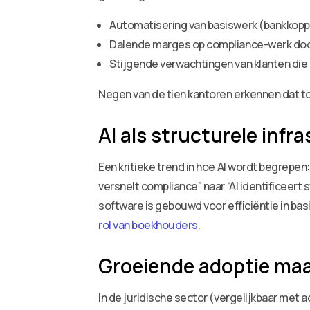
Automatisering van basiswerk (bankkoppel
Dalende marges op compliance-werk doo
Stijgende verwachtingen van klanten die z
Negen van de tien kantoren erkennen dat t
AI als structurele infr
Een kritieke trend in hoe AI wordt begrepen:
versnelt compliance” naar “AI identificeert
software is gebouwd voor efficiëntie in bas
rol van boekhouders
.
Groeiende adoptie maa
In de juridische sector (vergelijkbaar met a