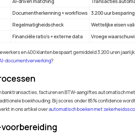
AI-driven matching
Transacties automa
Documentherkenning + workflows
3.200 uur besparing 
Regelmatigheidscheck
Wettelijke eisen va
Financiële ratio’s + externe data
Vroege waarschuwin
ewerkers en 400 klanten bespaart gemiddeld 3.200 uren jaarlijk
r AI-documentverwerking
?
rocessen
anktransacties, facturen en BTW-aangiftes automatisch met
aditionele boekhouding. Bij scores onder 85% confidence word
werkt in ons artikel over
automatisch boeken met zekerheidssc
 -voorbereiding