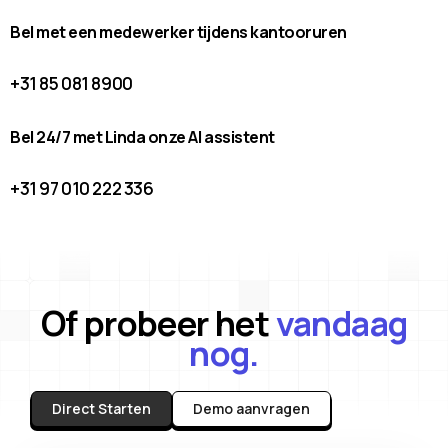
Bel met een medewerker tijdens kantooruren
+31 85 081 8900
Bel 24/7 met Linda onze AI assistent
+31 97 010 222 336
Of probeer het
vandaag
nog.
Direct Starten
Demo aanvragen