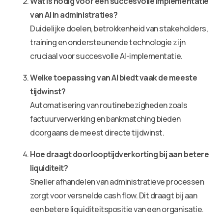
Wat is nodig voor een succesvolle implementatie
van AI in administraties?
Duidelijke doelen, betrokkenheid van stakeholders,
training en ondersteunende technologie zijn
cruciaal voor succesvolle AI-implementatie.
Welke toepassing van AI biedt vaak de meeste
tijdwinst?
Automatisering van routinebezigheden zoals
factuurverwerking en bankmatching bieden
doorgaans de meest directe tijdwinst.
Hoe draagt doorlooptijdverkorting bij aan betere
liquiditeit?
Sneller afhandelen van administratieve processen
zorgt voor versnelde cash flow. Dit draagt bij aan
een betere liquiditeitspositie van een organisatie.