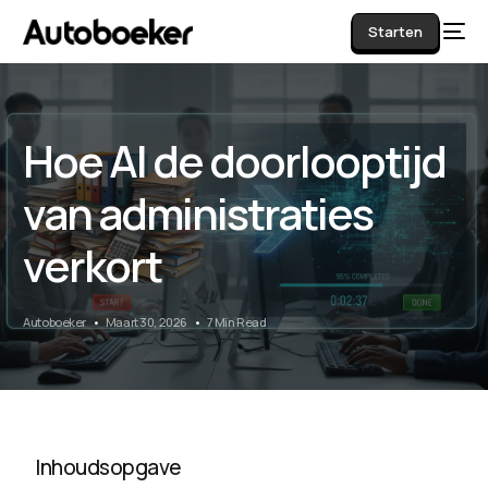
Starten
Hoe AI de doorlooptijd
AI
van administraties
verkort
Autoboeker
Maart 30, 2026
7 Min Read
Inhoudsopgave