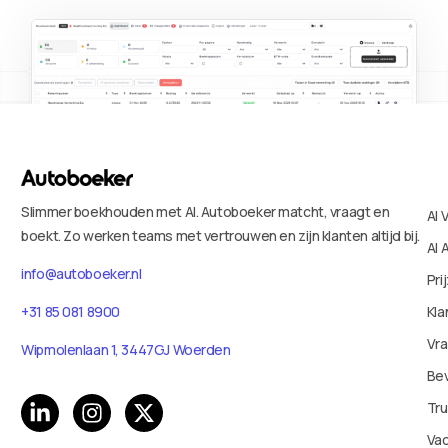
Slimmer boekhouden met AI. Autoboeker matcht, vraagt en
AI 
boekt. Zo werken teams met vertrouwen en zijn klanten altijd bij.
AI 
info@autoboeker.nl
Pri
+31 85 081 8900
Kla
Vr
Wipmolenlaan 1, 3447GJ Woerden
Bev
Tru
Va