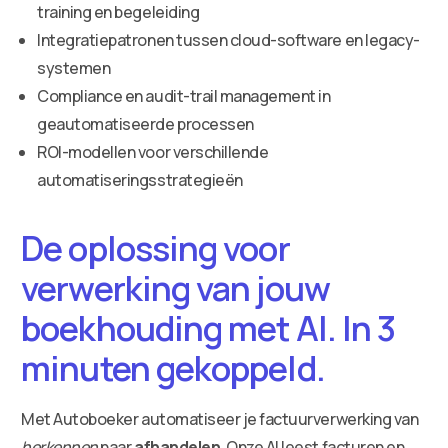
training en begeleiding
Integratiepatronen tussen cloud-software en legacy-
systemen
Compliance en audit-trail management in
geautomatiseerde processen
ROI-modellen voor verschillende
automatiseringsstrategieën
De oplossing voor
verwerking van jouw
boekhouding met AI. In 3
minuten gekoppeld.
Met Autoboeker automatiseer je factuurverwerking van
herkennen
naar
afhandelen
. Onze AI leest facturen en