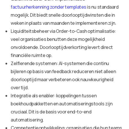
factuurherkenning zonder templates
is nu standaard
mogelijk. Dit biedt snelle doorlooptijdwinsten die in
weken in plaats van maanden te implementeren zijn.
Liquiditeitsbeheer via Order-to-Cash optimalisatie:
veel organisaties benutten deze mogelijkheid
onvoldoende. Doorlooptijdverkorting levert direct
financiële ruimte op.
Zelflerende systemen: AI-systemen die continu
bijleren op basis van feedback reduceren niet alleen
doorlooptijd maar verbeteren ook nauwkeurigheid
over tijd.
Integratie als enabler: koppelingen tussen
boekhoudpakketten en automatiseringstools zijn
cruciaal. Dit is de basis voor end-to-end
automatisering.
Competentieontwikkeling: organisaties die hun teams