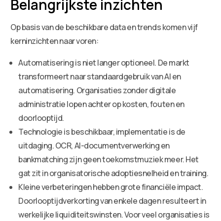
Belangrijkste inzichten
Op basis van de beschikbare data en trends komen vijf
kerninzichten naar voren:
Automatisering is niet langer optioneel. De markt
transformeert naar standaardgebruik van AI en
automatisering. Organisaties zonder digitale
administratie lopen achter op kosten, fouten en
doorlooptijd.
Technologie is beschikbaar, implementatie is de
uitdaging. OCR, AI-documentverwerking en
bankmatching zijn geen toekomstmuziek meer. Het
gat zit in organisatorische adoptiesnelheid en training.
Kleine verbeteringen hebben grote financiële impact.
Doorlooptijdverkorting van enkele dagen resulteert in
werkelijke liquiditeitswinsten. Voor veel organisaties is