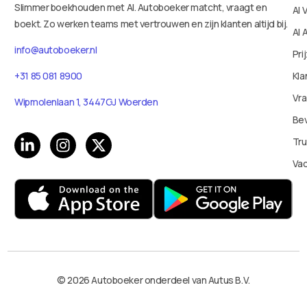
Slimmer boekhouden met AI. Autoboeker matcht, vraagt en
AI 
boekt. Zo werken teams met vertrouwen en zijn klanten altijd bij.
AI 
info@autoboeker.nl
Pri
+31 85 081 8900
Kla
Vr
Wipmolenlaan 1, 3447GJ Woerden
Bev
Tru
Va
© 2026 Autoboeker onderdeel van Autus B.V.