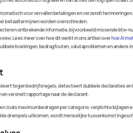
is het automatisch signaleren van acties die nog open staan. D
omatisch voor vervallen betalingen en verzendt herinneringen.
er betaaltermijnen worden overschreden.
ecteren ontbrekende informatie, bijvoorbeeld missende btw-n
view. Lees meer over hoe dit werkt in ons artikel over
hoe AI me
t dubbele boekingen, bedragfouten, valutaproblemen en andere i
t
leert tegen bedrijfsregels, detecteert dubbele declaraties en k
en versnelt rapportage naar de declarant.
n zoals maximumbedragen per categorie, verplichte bijlagen e
aalde drempels uitkomen, wordt menselijke tussenkomst ingesch