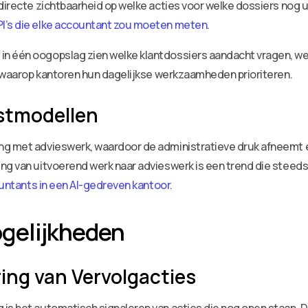
directe zichtbaarheid op welke acties voor welke dossiers nog u
PI’s die elke accountant zou moeten meten
.
n één oogopslag zien welke klantdossiers aandacht vragen, we
er waarop kantoren hun dagelijkse werkzaamheden prioriteren.
nstmodellen
ng met advieswerk, waardoor de administratieve druk afneemt e
ing van uitvoerend werk naar advieswerk is een trend die steed
ountants in een AI-gedreven kantoor
.
gelijkheden
ing van Vervolgacties