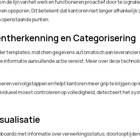
 de lijn van het werk en functioneren proactief door te signale
n opsporen. Dit betekent dat kantoren niet langer afhankelijk z
n openstaande punten.
therkenning en Categorisering
nder templates, matchen gegevens automatisch aan leverancier
informatie aanvullende actie vereist. Meer over deze technolog
.
oeren vervolgstappen en helpt kantoren meer grip te krijgen op 
ividueel moest controleren op volledigheid, detecteert het s
sualisatie
hboards met informatie over verwerkingsstatus, doorlooptijde