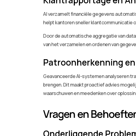
Klantrapportage en An
AI verzamelt financiële gegevens automati
helpt kantoren sneller klantcommunicatie
Door de automatische aggregatie van data k
van het verzamelen en ordenen van gegevens
Patroonherkenning en 
Geavanceerde AI-systemen analyseren trans
brengen. Dit maakt proactief advies mogelij
waarschuwen en meedenken over oplossin
Vragen en Behoefte
Onderliggende Proble