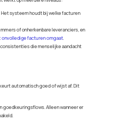
it werkt op meerdere niveaus:
 Het systeem houdt bij welke facturen
ummers of onherkenbare leveranciers, en
t onvolledige facturen omgaat
.
nconsistenties die menselijke aandacht
eurt automatisch goed of wijst af. Dit
n goedkeuringsflows. Alleen wanneer er
akeld.