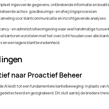
mpleet ingevoerde gegevens, ontbrekende informatie en kwalit
lateerde acties: goedkeurings- en afwijzingsprocessen
zameling voor klantcommunicatie en inzichtgevende analyses
ntancy- en administratieomgeving waar veel handmatige tussenk
el kantoren worstelen met het overzicht houden over alle klant
es en een lagere klanttevredenheid.
lingen
ief naar Proactief Beheer
 AI leidt tot een fundamentele kantelbeweging: in plaats van
edetecteerd en gesignaleerd. Dit sluit aan bij de bredere tren