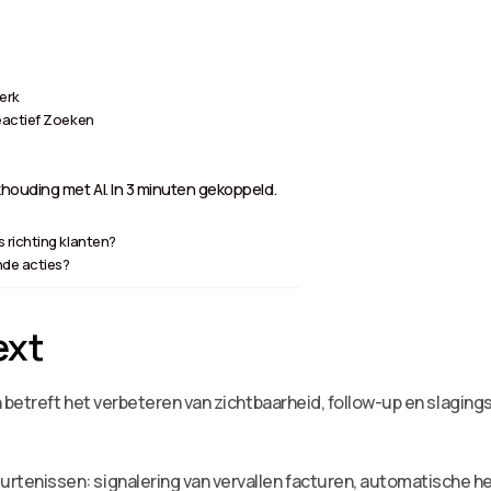
erk
eactief Zoeken
houding met AI. In 3 minuten gekoppeld.
richting klanten?
nde acties?
ext
betreft het verbeteren van zichtbaarheid, follow-up en slagingsk
tenissen: signalering van vervallen facturen, automatische h