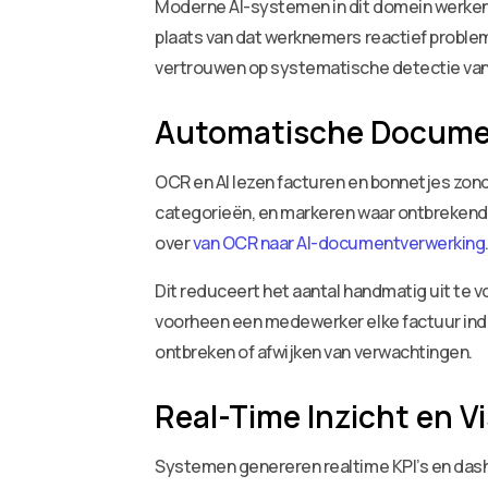
Moderne AI-systemen in dit domein werken in
plaats van dat werknemers reactief probleme
vertrouwen op systematische detectie va
Automatische Documen
OCR en AI lezen facturen en bonnetjes zo
categorieën, en markeren waar ontbrekende 
over
van OCR naar AI-documentverwerking
Dit reduceert het aantal handmatig uit te v
voorheen een medewerker elke factuur ind
ontbreken of afwijken van verwachtingen.
Real-Time Inzicht en Vi
Systemen genereren realtime KPI’s en das