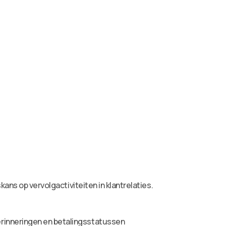
ans op vervolgactiviteiten in klantrelaties.
erinneringen en betalingsstatussen