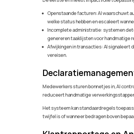
De eerste en meest impactvolle toepassing 
Openstaande facturen: AI waarschuwt aut
welke status hebben en escaleert wanne
Incomplete administratie: systemen det
genereren taaklijsten voor handmatige re
Afwijkingen in transacties: AI signaleer
vereisen.
Declaratiemanagemen
Medewerkers sturen bonnetjes in, AI contro
reduceert handmatige verwerkingsstappen 
Het systeem kan standaardregels toepasse
twijfel is of wanneer bedragen boven bep