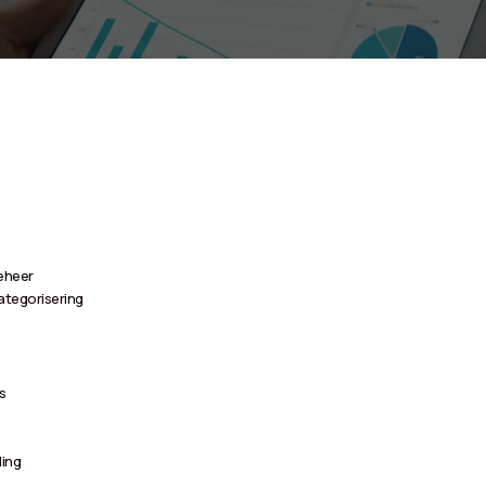
Beheer
tegorisering
s
ling