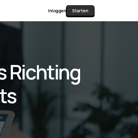
Inloggen
Starten
unctie Matrix
 Richting
gelijk alle pakketten en mogelijkheden
or documenten verzamelen en facturen
ts
werken tot controleren, boeken, bank
ching & klant dashboard.