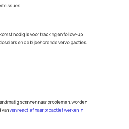
eitsissues
omst nodig is voor tracking en follow-up
dossiers en de bijbehorende vervolgacties.
 handmatig scannen naar problemen, worden
d van
van reactief naar proactief werken in