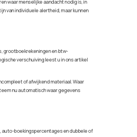
ren waar menselijke aandacht nodig is, in
ijn van individuele alertheid, maar kunnen
s, grootboekrekeningen en btw-
ische verschuiving leest u in ons artikel
incompleet of afwijkend materiaal. Waar
ysteem nu automatisch waar gegevens
n, auto-boekingspercentages en dubbele of