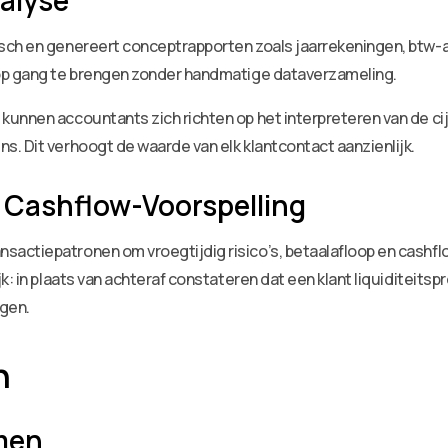
alyse
sch en genereert conceptrapporten zoals jaarrekeningen, btw-aa
 op gang te brengen zonder handmatige dataverzameling.
unnen accountants zich richten op het interpreteren van de cijf
. Dit verhoogt de waarde van elk klantcontact aanzienlijk.
Cashflow-Voorspelling
actiepatronen om vroegtijdig risico’s, betaalafloop en cashflo
k: in plaats van achteraf constateren dat een klant liquiditeits
gen.
n
men