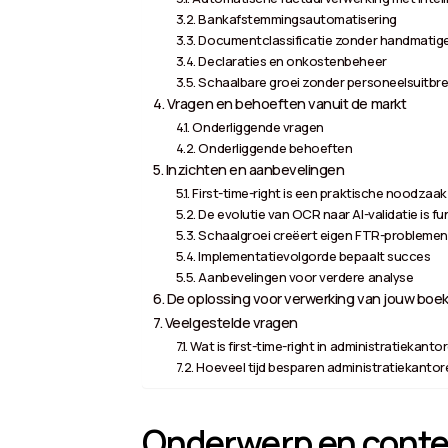
Bankafstemmingsautomatisering
Documentclassificatie zonder handmatige
Declaraties en onkostenbeheer
Schaalbare groei zonder personeelsuitbre
Vragen en behoeften vanuit de markt
Onderliggende vragen
Onderliggende behoeften
Inzichten en aanbevelingen
First-time-right is een praktische noodzaak
De evolutie van OCR naar AI-validatie is 
Schaalgroei creëert eigen FTR-problemen
Implementatievolgorde bepaalt succes
Aanbevelingen voor verdere analyse
De oplossing voor verwerking van jouw boek
Veelgestelde vragen
Wat is first-time-right in administratiekanto
Hoeveel tijd besparen administratiekanto
Onderwerp en contex