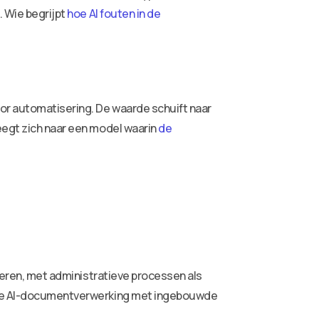
. Wie begrijpt
hoe AI fouten in de
oor automatisering. De waarde schuift naar
eegt zich naar een model waarin
de
iveren, met administratieve processen als
edige AI-documentverwerking met ingebouwde