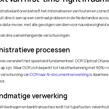
istratiekantoren betreft het minimaliseren van fouten en correct
t direct aan op een centraal probleem in de Nederlandse acco
data-invoer, met alle gevolgen van dien voor nauwkeurigheid en
t van drie samenhangende verschuivingen.
inistratieve processen
lows verandert het speelveld fundamenteel. OCR (Optical Charact
tap zijn. Waar OCR zich beperkt tot tekstherkenning met 90%+
e verschuiving
van OCR naar AI-documentverwerking
is daarmee 
emt.
andmatige verwerking
bedragen en banktransacties leidt tot typefouten, rekenfoute