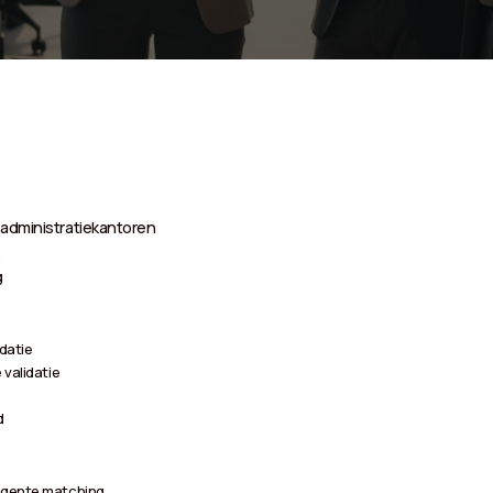
 administratiekantoren
n
g
datie
 validatie
d
ligente matching