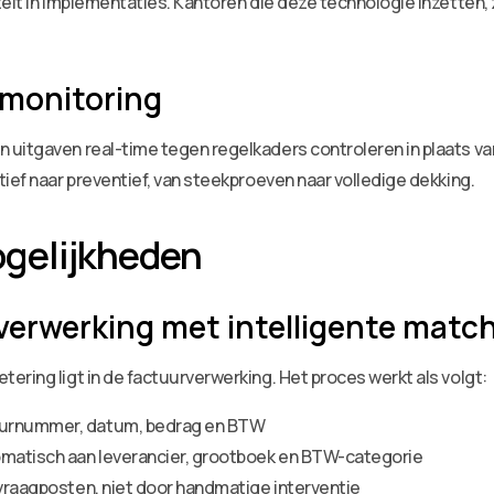
eit in implementaties. Kantoren die deze technologie inzetten, 
-monitoring
uitgaven real-time tegen regelkaders controleren in plaats van 
ief naar preventief, van steekproeven naar volledige dekking.
gelijkheden
erwerking met intelligente matc
ering ligt in de factuurverwerking. Het proces werkt als volgt:
uurnummer, datum, bedrag en BTW
omatisch aan leverancier, grootboek en BTW-categorie
 vraagposten, niet door handmatige interventie