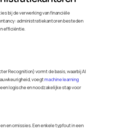
ies bij de verwerking van financiële
untancy: administratiekantoren besteden
 efficiëntie.
er Recognition) vormt de basis, waarbij AI
 nauwkeurigheid, voegt
machine learning
een logische en noodzakelijke stap voor
n en omissies. Een enkele typfout in een