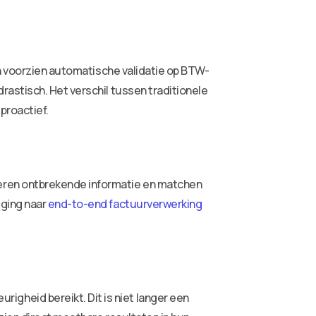
en voorzien automatische validatie op BTW-
astisch. Het verschil tussen traditionele
proactief.
eren ontbrekende informatie en matchen
eging naar
end-to-end factuurverwerking
heid bereikt. Dit is niet langer een