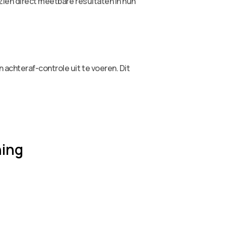
zien direct meetbare resultaten in hun
achteraf-controle uit te voeren. Dit
hing