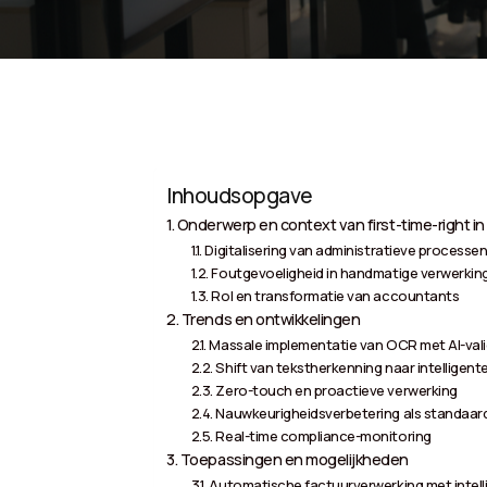
Inhoudsopgave
Onderwerp en context van first-time-right in
Digitalisering van administratieve processe
Foutgevoeligheid in handmatige verwerkin
Rol en transformatie van accountants
Trends en ontwikkelingen
Massale implementatie van OCR met AI-vali
Shift van tekstherkenning naar intelligente
Zero-touch en proactieve verwerking
Nauwkeurigheidsverbetering als standaar
Real-time compliance-monitoring
Toepassingen en mogelijkheden
Automatische factuurverwerking met intel