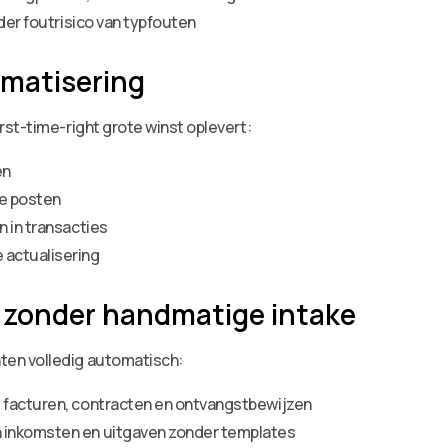
der foutrisico van typfouten
matisering
st-time-right grote winst oplevert:
en
e posten
 in transacties
 actualisering
 zonder handmatige intake
en volledig automatisch:
 facturen, contracten en ontvangstbewijzen
 inkomsten en uitgaven zonder templates