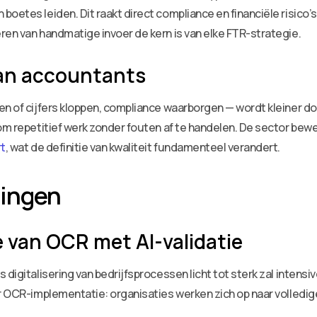
oetes leiden. Dit raakt direct compliance en financiële risico’s
neren van handmatige invoer de kern is van elke FTR-strategie.
van accountants
en of cijfers kloppen, compliance waarborgen — wordt kleiner d
 om repetitief werk zonder fouten af te handelen. De sector bew
rt
, wat de definitie van kwaliteit fundamenteel verandert.
lingen
 van OCR met AI-validatie
 digitalisering van bedrijfsprocessen licht tot sterk zal intens
ter OCR-implementatie: organisaties werken zich op naar voll