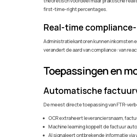
theoretisch voordeel maar praktische realit
first-time-right percentages.
Real-time compliance
Administratiekantoren kunnen inkomsten en 
verandert de aard van compliance: van react
Toepassingen en mo
Automatische factuurv
De meest directe toepassing van FTR-verbet
OCR extraheert leveranciersnaam, fact
Machine learning koppelt de factuur aut
AI signaleert ontbrekende informatie via