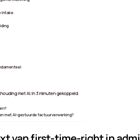
 intake
iding
fundamenteel
houding met AI. In 3 minuten gekoppeld.
ren?
ren met AI-gestuurde factuurverwerking?
t van first-time-right in adm