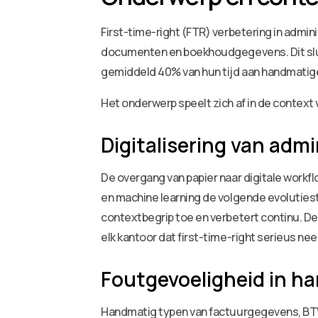
First-time-right (FTR) verbetering in admin
documenten en boekhoudgegevens. Dit slui
gemiddeld 40% van hun tijd aan handmatige 
Het onderwerp speelt zich af in de contex
Digitalisering van adm
De overgang van papier naar digitale workf
en machine learning de volgende evoluties
contextbegrip toe en verbetert continu. D
elk kantoor dat first-time-right serieus ne
Foutgevoeligheid in h
Handmatig typen van factuurgegevens, BTW-