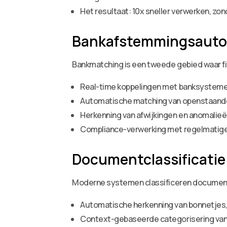
Het resultaat: 10x sneller verwerken, zon
Bankafstemmingsauto
Bankmatching is een tweede gebied waar fir
Real-time koppelingen met banksystem
Automatische matching van openstaand
Herkenning van afwijkingen en anomalieën
Compliance-verwerking met regelmatige
Documentclassificatie
Moderne systemen classificeren document
Automatische herkenning van bonnetjes,
Context-gebaseerde categorisering van