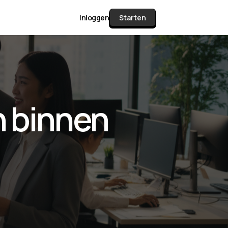
Inloggen
Starten
unctie Matrix
n binnen
gelijk alle pakketten en mogelijkheden
or documenten verzamelen en facturen
werken tot controleren, boeken, bank
ching & klant dashboard.