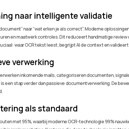
ng naar intelligente validatie
et document” naar “wat erken je als correct”. Moderne oplossing
uren en maatwerk controles. Dit reduceert handmatige review dr
ciaal: waar OCR tekst leest, begrijpt AI de context en valideert 
eve verwerking
verwerken inkomende mails, categoriseren documenten, signal
it is een stap verder dan passieve documentverwerking. De bew
d.
ering als standaard
uten met 95%, waarbij moderne OCR-technologie 99% nauwkeurig