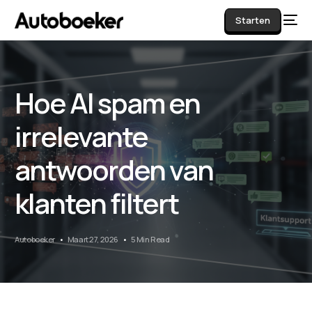
Starten
Hoe AI spam en
AI
irrelevante
antwoorden van
klanten filtert
Autoboeker
Maart 27, 2026
5 Min Read