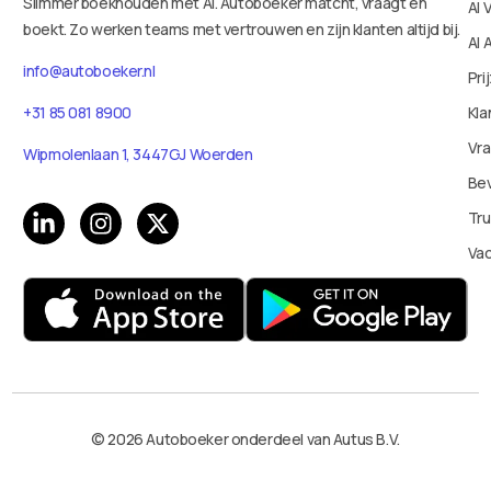
Slimmer boekhouden met AI. Autoboeker matcht, vraagt en
AI 
boekt. Zo werken teams met vertrouwen en zijn klanten altijd bij.
AI 
info@autoboeker.nl
Pri
+31 85 081 8900
Kla
Vr
Wipmolenlaan 1, 3447GJ Woerden
Bev
Tru
Va
© 2026 Autoboeker onderdeel van Autus B.V.