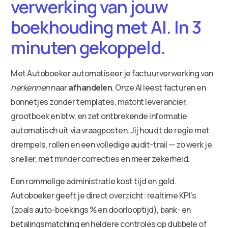
verwerking van jouw
boekhouding met AI. In 3
minuten gekoppeld.
Met Autoboeker automatiseer je factuurverwerking van
herkennen
naar
afhandelen
. Onze AI leest facturen en
bonnetjes zonder templates, matcht leverancier,
grootboek en btw, en zet ontbrekende informatie
automatisch uit via vraagposten. Jij houdt de regie met
drempels, rollen en een volledige audit-trail — zo werk je
sneller, met minder correcties en meer zekerheid.
Een rommelige administratie kost tijd en geld.
Autoboeker geeft je direct overzicht: realtime KPI’s
(zoals auto-boekings % en doorlooptijd), bank- en
betalingsmatching en heldere controles op dubbele of