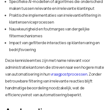
Specifieke AI-modellen of algoritmes die onderscheid
maken tussen relevante en irrelevante klantinput
Praktische implementaties van irrelevantiefiltering in
klantenserviceprocessen
Nauwkeurigheid en foutmarges van dergelijke
filtermechanismes
Impact van gefilterde interacties op klantervaring en
bedrijfsvoering
Deze kennisleemtes zijn met name relevant voor
administratiekantoren die streven naar een hogere mate
van automatisering in hun
vraagpostprocessen
. Zonder
betrouwbare filtering van irrelevante reacties blijft
handmatige beoordeling noodzakelijk, wat de
efficiencywinst van automatisering beperkt.