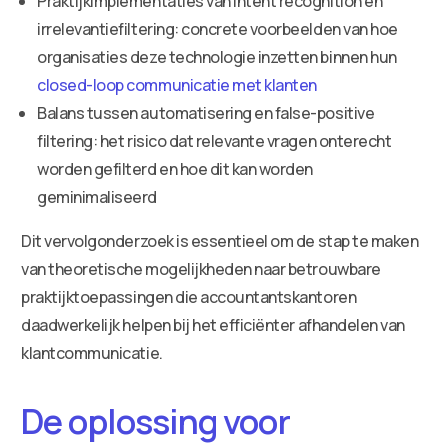
Praktijkimplementaties van intent recognition en
irrelevantiefiltering: concrete voorbeelden van hoe
organisaties deze technologie inzetten binnen hun
closed-loop communicatie met klanten
Balans tussen automatisering en false-positive
filtering: het risico dat relevante vragen onterecht
worden gefilterd en hoe dit kan worden
geminimaliseerd
Dit vervolgonderzoek is essentieel om de stap te maken
van theoretische mogelijkheden naar betrouwbare
praktijktoepassingen die accountantskantoren
daadwerkelijk helpen bij het efficiënter afhandelen van
klantcommunicatie.
De oplossing voor