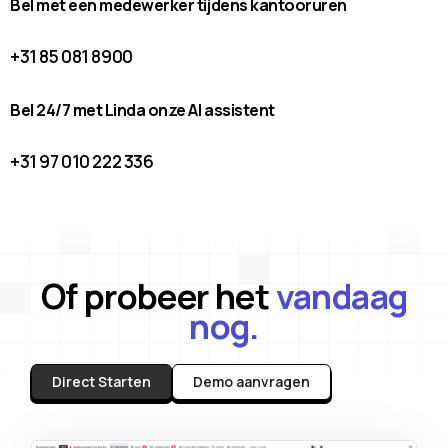
Bel met een medewerker tijdens kantooruren
+31 85 081 8900
Bel 24/7 met Linda onze AI assistent
+31 97 010 222 336
Of probeer het
vandaag
nog.
Direct Starten
Demo aanvragen