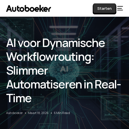
Starten
AI voor Dynamische
AI
Workflowrouting:
Slimmer
Automatiseren in Real-
Time
Autoboeker
Maart 18, 2026
6 Min Read