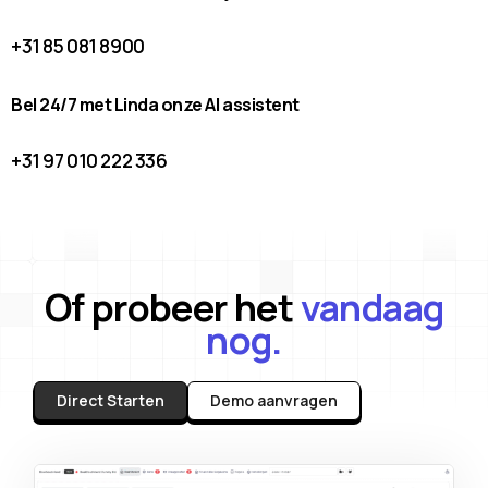
+31 85 081 8900
Bel 24/7 met Linda onze AI assistent
+31 97 010 222 336
Of probeer het
vandaag
nog.
Direct Starten
Demo aanvragen