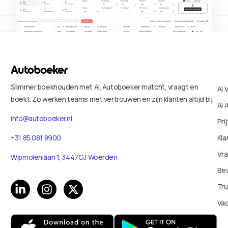
Slimmer boekhouden met AI. Autoboeker matcht, vraagt en
AI 
boekt. Zo werken teams met vertrouwen en zijn klanten altijd bij.
AI 
info@autoboeker.nl
Pri
+31 85 081 8900
Kla
Vr
Wipmolenlaan 1, 3447GJ Woerden
Bev
Tru
Va