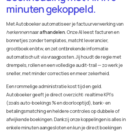
minuten gekoppeld.
Met Autoboeker automatiseer je factuurverwerking van
herkennen
naar
afhandelen
. Onze AI leest facturen en
bonnetjes zonder templates, matcht leverancier,
grootboek en btw, en zet ontbrekende informatie
automatisch uit via vraagposten. Jij houdt de regie met
drempels, rollen en een volledige audit-trail — zo werk je
sneller, met minder correcties en meer zekerheid.
Een rommelige administratie kost tijd en geld.
Autoboeker geeft je direct overzicht: realtime KPI’s
(zoals auto-boekings % en doorlooptijd), bank- en
betalingsmatching en heldere controles op dubbele of
afwijkende boekingen. Dankzij onze koppelingen is alles in
enkele minuten aangesloten en kun je direct boekingen