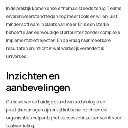
In de praktijk komen enkele thema’s steeds terug. Teams
ervaren weerstand tegen nog meer tools en willen juist
minder software in plaats van meer. Er is een sterke
behoefte aan eenvoudige startpunten zonder complexe
implementatietrajecten. En de vraag naar meetbare
resultaten en inzicht in wat werkelijk verandert is
universeel.
Inzichten en
aanbevelingen
Op basis van de huidige stand van technologie en
praktijkervaringen zijn er vijf kritische inzichten die
organisaties helpen bij het succesvol inzetten van AI voor
taakverdeling.