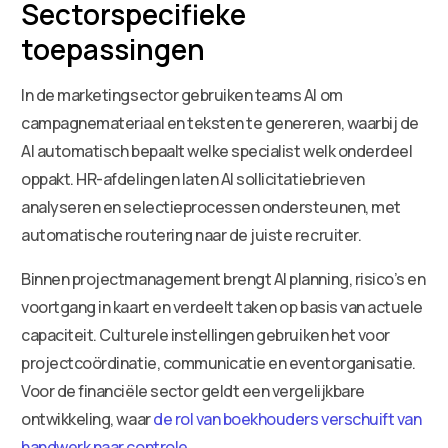
Sectorspecifieke
toepassingen
In de marketingsector gebruiken teams AI om
campagnemateriaal en teksten te genereren, waarbij de
AI automatisch bepaalt welke specialist welk onderdeel
oppakt. HR-afdelingen laten AI sollicitatiebrieven
analyseren en selectieprocessen ondersteunen, met
automatische routering naar de juiste recruiter.
Binnen projectmanagement brengt AI planning, risico’s en
voortgang in kaart en verdeelt taken op basis van actuele
capaciteit. Culturele instellingen gebruiken het voor
projectcoördinatie, communicatie en eventorganisatie.
Voor de financiële sector geldt een vergelijkbare
ontwikkeling, waar
de rol van boekhouders verschuift van
handwerk naar controle
.