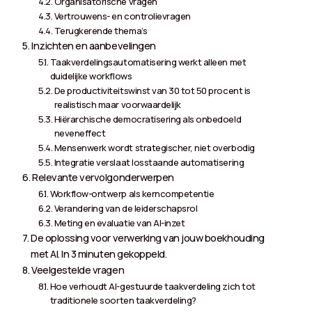
Organisatorische vragen
Vertrouwens- en controlievragen
Terugkerende thema’s
Inzichten en aanbevelingen
Taakverdelingsautomatisering werkt alleen met
duidelijke workflows
De productiviteitswinst van 30 tot 50 procent is
realistisch maar voorwaardelijk
Hiërarchische democratisering als onbedoeld
neveneffect
Mensenwerk wordt strategischer, niet overbodig
Integratie verslaat losstaande automatisering
Relevante vervolgonderwerpen
Workflow-ontwerp als kerncompetentie
Verandering van de leiderschapsrol
Meting en evaluatie van AI-inzet
De oplossing voor verwerking van jouw boekhouding
met AI. In 3 minuten gekoppeld.
Veelgestelde vragen
Hoe verhoudt AI-gestuurde taakverdeling zich tot
traditionele soorten taakverdeling?