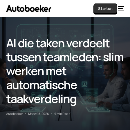
Starten
AI die taken verdeelt
AI
tussen teamleden: slim
werken met
automatische
taakverdeling
Autoboeker
Maart 18, 2026
9 Min Read