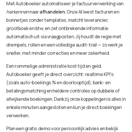
Met Autoboeker automatiseer je factuurverwerking van
herkennen
naar
afhandelen
. Onze AI leest facturen en
bonnetjes zonder templates, matcht leverancier,
grootboek en btw, en zet ontbrekende informatie
automatisch uit via vraagposten. Jij houdt de regie met
drempels, rollen en een volledige audit-trail — zo werk je
sneller, met minder correcties en meer zekerheid.
Een rommelige administratie kost tijd en geld.
Autoboeker geeft je direct overzicht: realtime KPI’s
(zoals auto-boekings % en doorlooptijd), bank- en
betalingsmatching en heldere controles op dubbele of
afwijkende boekingen. Dankzij onze koppelingen is alles in
enkele minuten aangesloten en kun je direct boekingen
verwerken.
Plan een gratis demo voor persoonlijk advies en bekijk