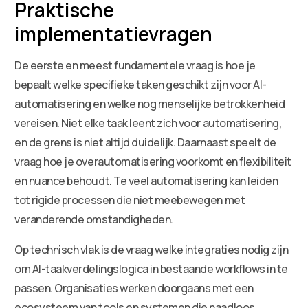
Praktische
implementatievragen
De eerste en meest fundamentele vraag is hoe je
bepaalt welke specifieke taken geschikt zijn voor AI-
automatisering en welke nog menselijke betrokkenheid
vereisen. Niet elke taak leent zich voor automatisering,
en de grens is niet altijd duidelijk. Daarnaast speelt de
vraag hoe je overautomatisering voorkomt en flexibiliteit
en nuance behoudt. Te veel automatisering kan leiden
tot rigide processen die niet meebewegen met
veranderende omstandigheden.
Op technisch vlak is de vraag welke integraties nodig zijn
om AI-taakverdelingslogica in bestaande workflows in te
passen. Organisaties werken doorgaans met een
ecosysteem van tools en systemen die naadloos