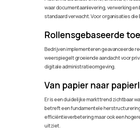
waar documentaanlevering, verwerking en bo
standaard verwacht. Voor organisaties die 
Rollensgebaseerde to
Bedrijven implementeren geavanceerde rec
weerspiegelt groeiende aandacht voor priva
digitale administratieomgeving.
Van papier naar papier
Er is een duidelijke markttrend zichtbaar w
betreft een fundamentele herstructurering 
efficiëntieverbetering maar ook een hoger
uitziet.