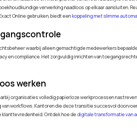
ekhoudkundige verwerking naadloos op elkaar aansluiten. Real-
Exact Online gebruiken, biedt een
koppeling met slimme automa
egangscontrole
htsbeheer waarbij alleen gemachtigde medewerkers bepaalde g
cy en compliance. Het zorgvuldig inrichten van toegangsrechten
loos werken
aarbij organisaties volledig papierloze werkprocessen nastreven. 
van workflows. Kantoren die deze transitie succesvol doorvoere
e klanttevredenheid. Ontdek hoe de
digitale transformatie van 