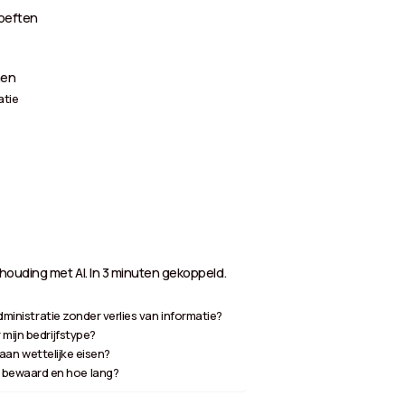
oeften
men
atie
ouding met AI. In 3 minuten gekoppeld.
dministratie zonder verlies van informatie?
mijn bedrijfstype?
t aan wettelijke eisen?
bewaard en hoe lang?