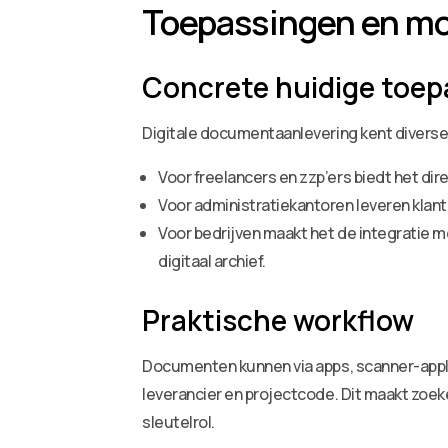
Toepassingen en mo
Concrete huidige toe
Digitale documentaanlevering kent diverse 
Voor freelancers en zzp’ers biedt het d
Voor administratiekantoren leveren klante
Voor bedrijven maakt het de integratie 
digitaal archief.
Praktische workflow
Documenten kunnen via apps, scanner-appli
leverancier en projectcode. Dit maakt zoeke
sleutelrol.