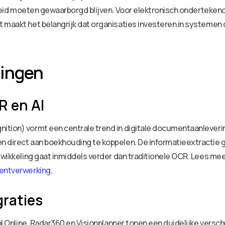
arheid moeten gewaarborgd blijven. Voor elektronisch onderteken
 maakt het belangrijk dat organisaties investeren in systemen 
lingen
R en AI
ition) vormt een centrale trend in digitale documentaanleveri
en direct aan boekhouding te koppelen. De informatieextracti
twikkeling gaat inmiddels verder dan traditionele OCR. Lees mee
mentverwerking
.
raties
caal Online, Radar360 en Visionplanner tonen een duidelijke ver