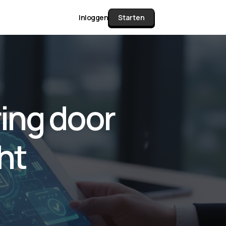
Inloggen
Starten
unctie Matrix
ing door
gelijk alle pakketten en mogelijkheden
or documenten verzamelen en facturen
ht
werken tot controleren, boeken, bank
ching & klant dashboard.