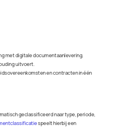
ing met digitale documentaanlevering.
ouding uitvoert.
beidsovereenkomsten en contracten in één
atisch geclassificeerd naar type, periode,
entclassificatie
speelt hierbij een