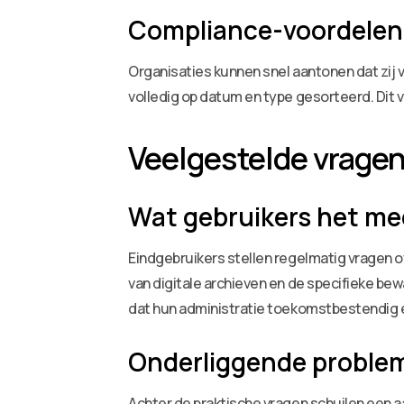
Compliance-voordelen
Organisaties kunnen snel aantonen dat zij 
volledig op datum en type gesorteerd. Dit v
Veelgestelde vrage
Wat gebruikers het me
Eindgebruikers stellen regelmatig vragen ov
van digitale archieven en de specifieke b
dat hun administratie toekomstbestendig e
Onderliggende proble
Achter de praktische vragen schuilen een a