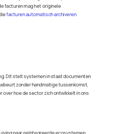
de facturen mag het originele
die
facturen automatisch archiveren
ng. Dit stelt systemen in staat documenten
e gebeurt zonder handmatige tussenkomst,
r over hoe de sector zich ontwikkelt in ons
schuiving naar geïntegreerde ecosystemen