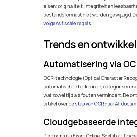
eisen: originaliteit, integriteit en leesba
bestandsformaat niet worden gewijzigd. Dit
volgens fiscale regels
.
Trends en ontwikke
Automatisering via OC
OCR-technologie (Optical Character Recogn
automatisch te herkennen, categoriseren 
wat zowel tijd als fouten vermindert. De on
artikel over
de stap van OCR naar AI-docu
Cloudgebaseerde integ
Platforms als Exact Online, Snelstart, Fis