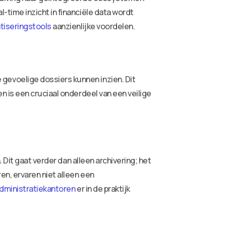
time inzicht in financiële data wordt
tiseringstools
aanzienlijke voordelen.
evoelige dossiers kunnen inzien. Dit
 is een cruciaal onderdeel van een veilige
Dit gaat verder dan alleen archivering; het
n, ervaren niet alleen een
administratiekantoren
er in de praktijk